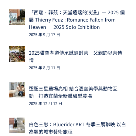
「西瑞．菲茲：天堂遺落的浪漫」— 2025 個
展 Thierry Feuz : Romance Fallen from
Heaven — 2025 Solo Exhibition
2025 年 9 月 17 日
2025貓空孝道傳承感恩封茶 父親節以茶傳
情
2025 年 8 月 11 日
遛遛三星農場亮相 結合溫室美學與動物互
動 打造宜蘭全新體驗型農場
2025 年 12 月 12 日
白色三戀：Bluerider ART 冬季三展聯映 以白
為題的城市藝術旅程