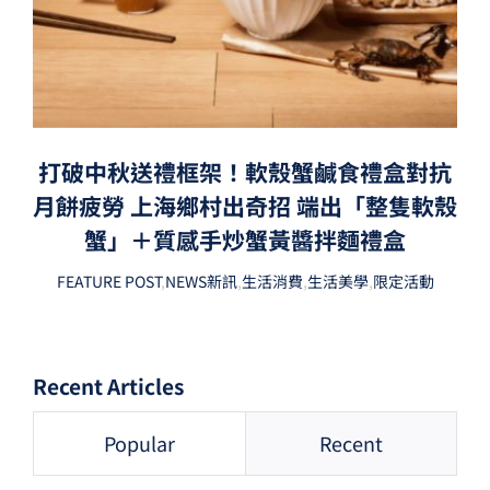
打破中秋送禮框架！軟殼蟹鹹食禮盒對抗
月餅疲勞 上海鄉村出奇招 端出「整隻軟殼
蟹」＋質感手炒蟹黃醬拌麵禮盒
FEATURE POST
,
NEWS新訊
,
生活消費
,
生活美學
,
限定活動
Recent Articles
Popular
Recent