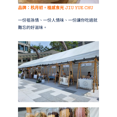
品牌：杦月初。植感食光 𝙹𝙸𝚄 𝚈𝚄𝙴 𝙲𝙷𝚄
一份祖孫情、一份人情味、一份讓你吃過就
難忘的好滋味。