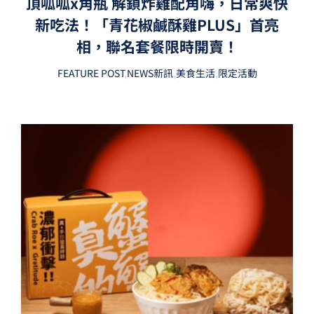
頂呱呱x角瓶 解鎖炸雞配角嗨，日常爽快
新吃法！「青花椒鹹酥雞PLUS」首亮
相，聯名套餐限時開賣！
FEATURE POST
,
NEWS新訊
,
美食生活
,
限定活動