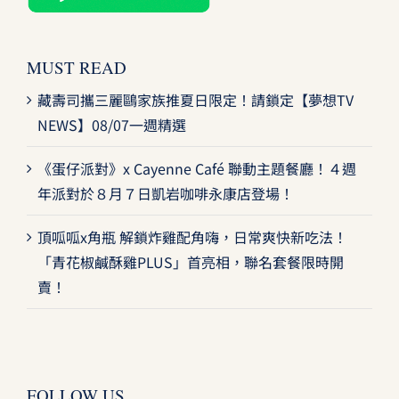
MUST READ
藏壽司攜三麗鷗家族推夏日限定！請鎖定【夢想TV
NEWS】08/07一週精選
《蛋仔派對》x Cayenne Café 聯動主題餐廳！４週
年派對於８月７日凱岩咖啡永康店登場！
頂呱呱x角瓶 解鎖炸雞配角嗨，日常爽快新吃法！
「青花椒鹹酥雞PLUS」首亮相，聯名套餐限時開
賣！
FOLLOW US