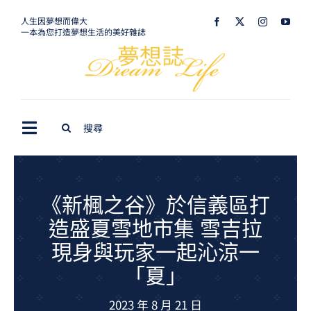
Skip
人生因夢想而偉大
一本為您打造夢想生活的美好雜誌
to
content
Search
Toggle
for:
Navigation
最新訊息
生活美學
《新楓之谷》於信義區打
造盛夏雪地市集 雪吉拉
室內設計
現身與玩家一起沁涼一
購屋指南
「夏」
夢想旅遊
2023 年 8 月 21 日