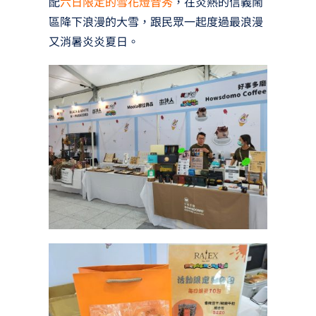
配
六日限定的雪花燈音秀
，在炎熱的信義鬧
區降下浪漫的大雪，跟民眾一起度過最浪漫
又消暑炎炎夏日。