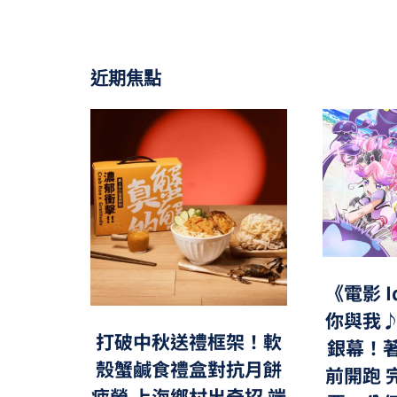
近期焦點
《電影 
你與我♪
打破中秋送禮框架！軟
銀幕！
殼蟹鹹食禮盒對抗月餅
前開跑 
疲勞 上海鄉村出奇招 端