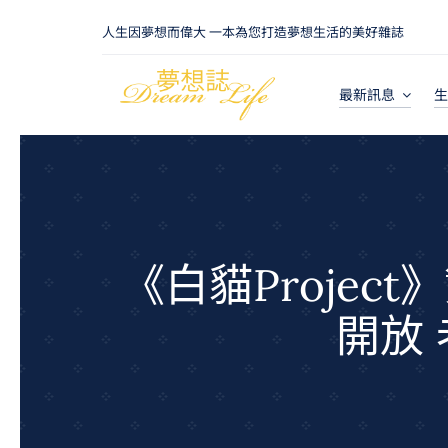
Skip
人生因夢想而偉大 一本為您打造夢想生活的美好雜誌
to
content
最新訊息
生
《白貓Proje
開放