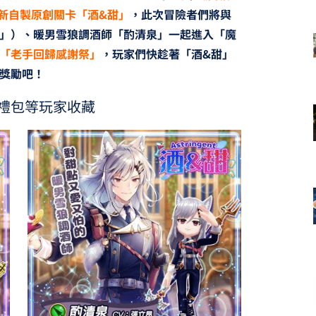
出全新自製原創關卡「酒&甜」
，此次冒險者們將與
」）、暖男雪狼調酒師「酌清泉」一起進入「魔
「老手回歸感謝祭」
，玩家們快趁著「酒&甜」
獎勵吧！
禮包等玩家收藏