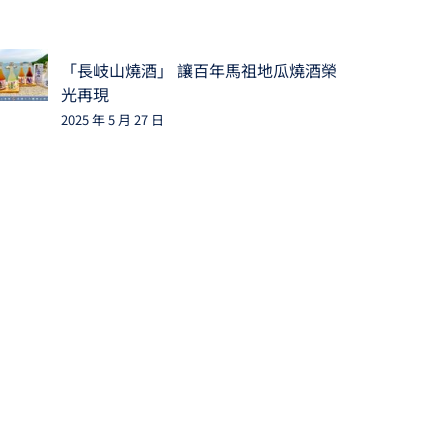
「長岐山燒酒」 讓百年馬祖地瓜燒酒榮
光再現
2025 年 5 月 27 日