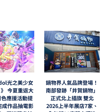
鍋物界人氣品牌登場！
Idol光之美少女
南部發跡「井賀鍋物」
》 今夏重返大
正式北上插旗 雙北
著色應援活動提
2026上半年展店7家、
完成作品抽電影