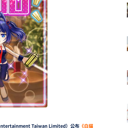
tainment Taiwan Limited）公布
《白貓