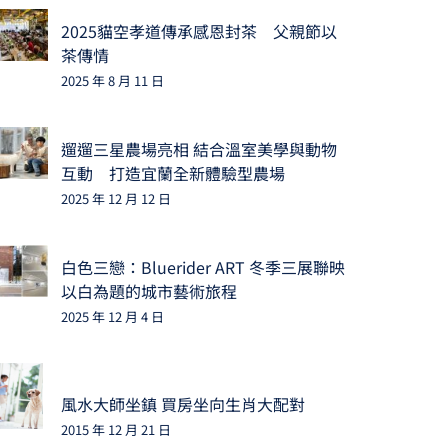
2025貓空孝道傳承感恩封茶 父親節以
茶傳情
2025 年 8 月 11 日
遛遛三星農場亮相 結合溫室美學與動物
互動 打造宜蘭全新體驗型農場
2025 年 12 月 12 日
白色三戀：Bluerider ART 冬季三展聯映
以白為題的城市藝術旅程
2025 年 12 月 4 日
風水大師坐鎮 買房坐向生肖大配對
2015 年 12 月 21 日