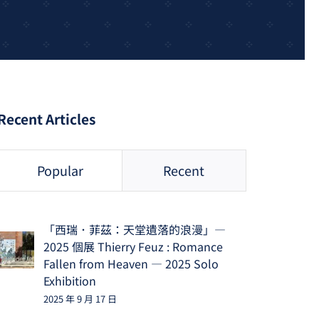
Recent Articles
Popular
Recent
「西瑞．菲茲：天堂遺落的浪漫」—
2025 個展 Thierry Feuz : Romance
Fallen from Heaven — 2025 Solo
Exhibition
2025 年 9 月 17 日