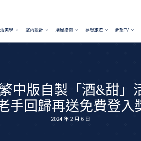
活美學
室內設計
購屋指南
夢想旅遊
夢想TV
ct》繁中版自製「酒&甜
 老手回歸再送免費登入
2024 年 2 月 6 日