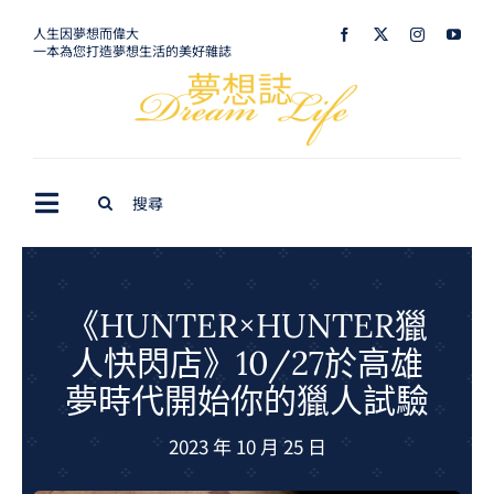
Skip
人生因夢想而偉大
一本為您打造夢想生活的美好雜誌
to
content
Search
Toggle
for:
Navigation
最新訊息
生活美學
《HUNTER×HUNTER獵
人快閃店》10/27於高雄
室內設計
夢時代開始你的獵人試驗
購屋指南
2023 年 10 月 25 日
夢想旅遊