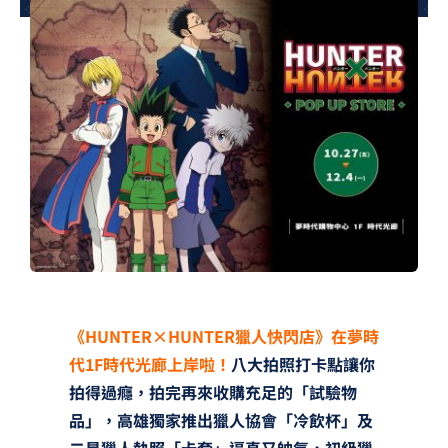
夢想TV
GCU大賽
夢想購物
《HUNTER×HUNTER獵人快閃店》在夢時
代1F時代光廊上岸啦！
八大拍照打卡點讓你
拍得過癮，拍完再來收購充足的「試驗物
品」，高雄獨家推出獵人協會「冷飲杯」及
二星獵人執照「卡套」逼真又帥氣，初級獵