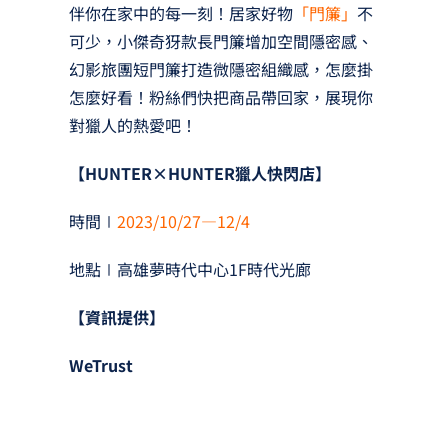
伴你在家中的每一刻！居家好物
「門簾」
不
可少，小傑奇犽款長門簾增加空間隱密感、
幻影旅團短門簾打造微隱密組織感，怎麼掛
怎麼好看！粉絲們快把商品帶回家，展現你
對獵人的熱愛吧！
【HUNTER×HUNTER獵人快閃店】
時間∣
2023/10/27—12/4
地點∣高雄夢時代中心1F時代光廊
【資訊提供】
WeTrust