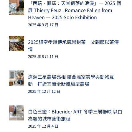
「西瑞．菲茲：天堂遺落的浪漫」— 2025 個
展 Thierry Feuz : Romance Fallen from
Heaven — 2025 Solo Exhibition
2025 年 9 月 17 日
2025貓空孝道傳承感恩封茶 父親節以茶傳
情
2025 年 8 月 11 日
遛遛三星農場亮相 結合溫室美學與動物互
動 打造宜蘭全新體驗型農場
2025 年 12 月 12 日
白色三戀：Bluerider ART 冬季三展聯映 以白
為題的城市藝術旅程
2025 年 12 月 4 日