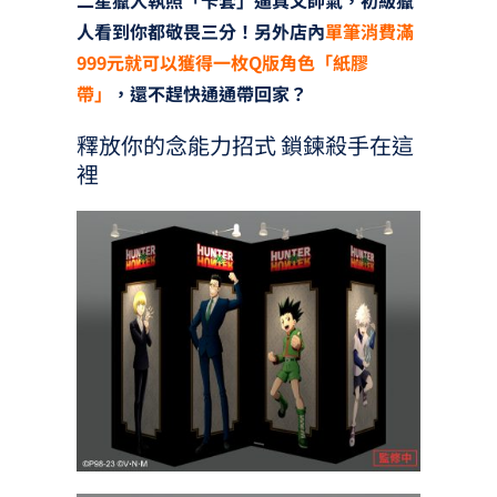
人看到你都敬畏三分！另外店內
單筆消費滿
999元就可以獲得一枚Q版角色「紙膠
帶」
，還不趕快通通帶回家？
釋放你的念能力招式 鎖鍊殺手在這
裡