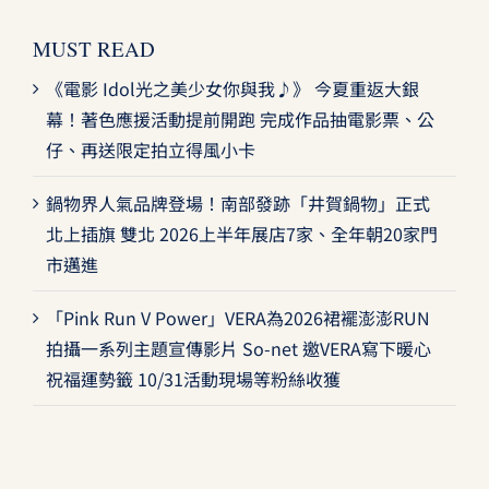
MUST READ
《電影 Idol光之美少女你與我♪》 今夏重返大銀
幕！著色應援活動提前開跑 完成作品抽電影票、公
仔、再送限定拍立得風小卡
鍋物界人氣品牌登場！南部發跡「井賀鍋物」正式
北上插旗 雙北 2026上半年展店7家、全年朝20家門
市邁進
「Pink Run V Power」VERA為2026裙襬澎澎RUN
拍攝一系列主題宣傳影片 So-net 邀VERA寫下暖心
祝福運勢籤 10/31活動現場等粉絲收獲