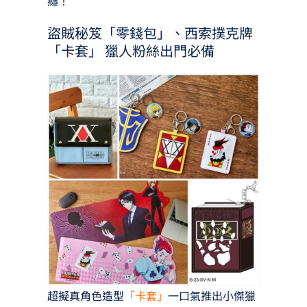
癮！
盜賊秘笈「零錢包」、西索撲克牌
「卡套」 獵人粉絲出門必備
超擬真角色造型
「卡套」
一口氣推出小傑獵