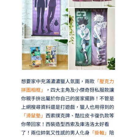
想要家中充滿濃濃獵人氛圍，兩款
「壓克力
拼圖相框」
，四大主角及小傑奇犽私服款讓
你親手拚出屬於你自己的居家擺飾！不管是
上網搜尋資料還是打遊戲，獵人也用得到的
「滑鼠墊」
西索撲克牌、酷拉皮卡復仇款等
你帶回家！西裝造型西索及庫洛洛太好看
了！兩位帥氣又性感的男人化身
「掛軸」
陪