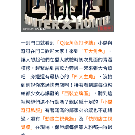
一到門口就看到
「Ｑ版角色打卡牆」
小傑與
奇犽在門口歡迎大家！來到
「五大角色」
，
讓人想起他們在獵人試驗時初次見面的青澀
模樣，趕緊站到雷歐力旁邊一起來張大合照
吧！旁邊還有最核心的
「四大主角」
，沒拍
到別說你來過快閃店啊！接著看到讓每位粉
絲都少女心爆發的
「西裝立牌區」
，聽到這
裡粉絲們還不行動嗎？親民感十足的
「小傑
奇犽私服」
有著滿滿的鄰家弟弟感也不能錯
過，還有
「動畫主視覺牆」
及
「快閃店主視
覺牆」
在現場，保證讓每個獵人粉都拍得過