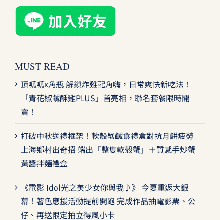
MUST READ
頂呱呱x角瓶 解鎖炸雞配角嗨，日常爽快新吃法！
「青花椒鹹酥雞PLUS」首亮相，聯名套餐限時開
賣！
打破中秋送禮框架！軟殼蟹鹹食禮盒對抗月餅疲勞
上海鄉村出奇招 端出「整隻軟殼蟹」＋質感手炒蟹
黃醬拌麵禮盒
《電影 Idol光之美少女你與我♪》 今夏重返大銀
幕！著色應援活動提前開跑 完成作品抽電影票、公
仔、再送限定拍立得風小卡