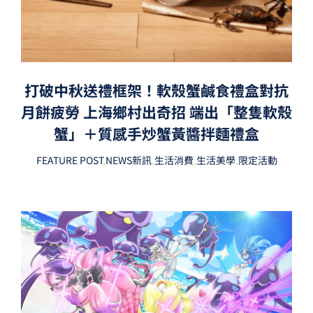
打破中秋送禮框架！軟殼蟹鹹食禮盒對抗
月餅疲勞 上海鄉村出奇招 端出「整隻軟殼
蟹」＋質感手炒蟹黃醬拌麵禮盒
FEATURE POST
,
NEWS新訊
,
生活消費
,
生活美學
,
限定活動