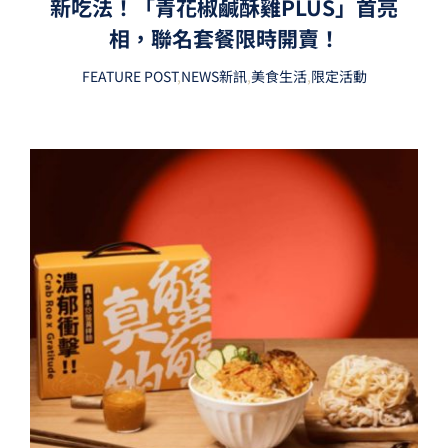
新吃法！「青花椒鹹酥雞PLUS」首亮
相，聯名套餐限時開賣！
FEATURE POST
,
NEWS新訊
,
美食生活
,
限定活動