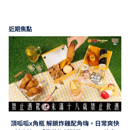
近期焦點
頂呱呱x角瓶 解鎖炸雞配角嗨，日常爽快