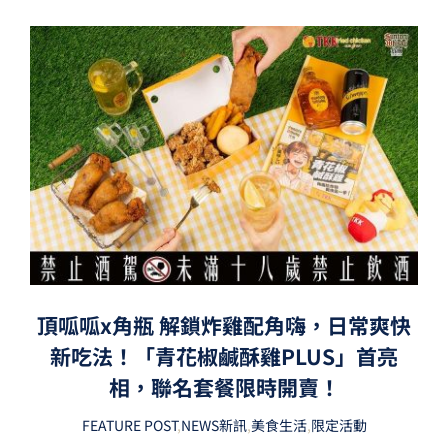
頂呱呱x角瓶 解鎖炸雞配角嗨，日常爽快
新吃法！「青花椒鹹酥雞PLUS」首亮
相，聯名套餐限時開賣！
FEATURE POST
,
NEWS新訊
,
美食生活
,
限定活動