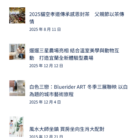
2025貓空孝道傳承感恩封茶 父親節以茶傳
情
2025 年 8 月 11 日
遛遛三星農場亮相 結合溫室美學與動物互
動 打造宜蘭全新體驗型農場
2025 年 12 月 12 日
白色三戀：Bluerider ART 冬季三展聯映 以白
為題的城市藝術旅程
2025 年 12 月 4 日
風水大師坐鎮 買房坐向生肖大配對
2015 年 12 月 21 日