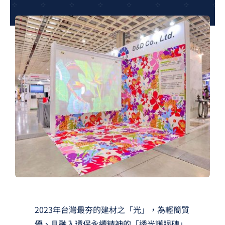
夢想TV
GCU大賽
夢想購物
2023年台灣最夯的建材之「光」，為輕簡質
優、且融入環保永續精神的「透光護眼磚」