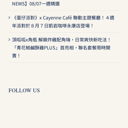
NEWS】08/07一週精選
《蛋仔派對》x Cayenne Café 聯動主題餐廳！４週
年派對於８月７日凱岩咖啡永康店登場！
頂呱呱x角瓶 解鎖炸雞配角嗨，日常爽快新吃法！
「青花椒鹹酥雞PLUS」首亮相，聯名套餐限時開
賣！
FOLLOW US