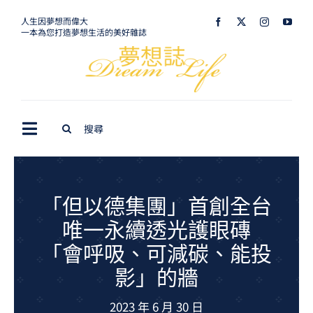
Skip
人生因夢想而偉大
一本為您打造夢想生活的美好雜誌
to
content
Search
Toggle
for:
Navigation
最新訊息
生活美學
「但以德集團」首創全台
唯一永續透光護眼磚
室內設計
「會呼吸、可減碳、能投
購屋指南
影」的牆
夢想旅遊
2023 年 6 月 30 日