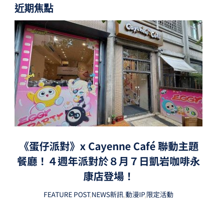
近期焦點
《蛋仔派對》x Cayenne Café 聯動主題
餐廳！４週年派對於８月７日凱岩咖啡永
康店登場！
FEATURE POST
,
NEWS新訊
,
動漫IP
,
限定活動