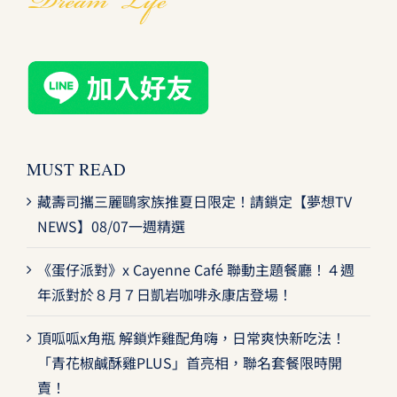
MUST READ
藏壽司攜三麗鷗家族推夏日限定！請鎖定【夢想TV
NEWS】08/07一週精選
《蛋仔派對》x Cayenne Café 聯動主題餐廳！４週
年派對於８月７日凱岩咖啡永康店登場！
頂呱呱x角瓶 解鎖炸雞配角嗨，日常爽快新吃法！
「青花椒鹹酥雞PLUS」首亮相，聯名套餐限時開
賣！