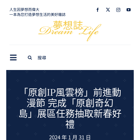
Skip
人生因夢想而偉大
一本為您打造夢想生活的美好雜誌
to
content
Search
Toggle
for:
Navigation
最新訊息
生活美學
「原創IP風雲榜」前進動
漫節 完成「原創奇幻
室內設計
島」展區任務抽取新春好
購屋指南
禮
夢想旅遊
2024 年 1 月 31 日