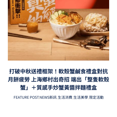
打破中秋送禮框架！軟殼蟹鹹食禮盒對抗
月餅疲勞 上海鄉村出奇招 端出「整隻軟殼
蟹」＋質感手炒蟹黃醬拌麵禮盒
FEATURE POST
,
NEWS新訊
,
生活消費
,
生活美學
,
限定活動