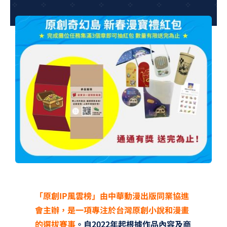
夢想TV
GCU大賽
夢想購物
「原創IP風雲榜」由中華動漫出版同業協進
會主辦，是一項專注於台灣原創小說和漫畫
的選拔賽事
。自2022年起根據作品內容及商