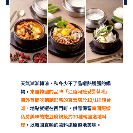
夢想TV
GCU大賽
夢想購物
天氣漸漸轉涼，秋冬少不了品嚐熱騰騰的鍋
物，
來自韓國的品牌「江陵阿嬤
강릉할매
」
海外首間吃到飽形態的直營店於
12/1
插旗台
灣
，地點就選在西門町，供應保留
韓國阿嬤
私房美味的嫩豆腐鍋及約30種韓國道地料
理
，以韓國直輸的醬料還原道地美味。