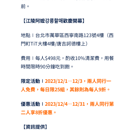
前。
【江陵阿嬤
강릉할매
歡慶開幕】
地點∣台北市萬華區西寧南路123號4樓（西
門町TiT大樓4樓/唐吉訶德樓上）
費用∣每人$498元，酌收10%清潔費，用餐
時間限時90分鐘吃到飽。
限定活動∣
2023/12/1—12/3，兩人同行一
人免費，每日限25組，其餘則為每人9折。
優惠活動∣
2023/12/4—12/31，兩人同行第
二人享8折優惠。
【資訊提供】