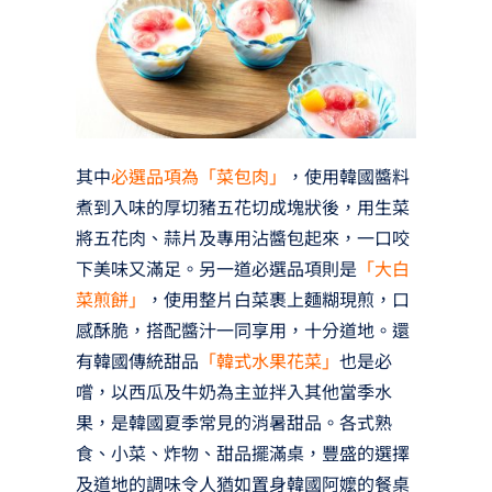
其中
必選品項為「菜包肉」
，使用韓國醬料
煮到入味的厚切豬五花切成塊狀後，用生菜
將五花肉、蒜片及專用沾醬包起來，一口咬
下美味又滿足。另一道必選品項則是
「大白
菜煎餅」
，使用整片白菜裹上麵糊現煎，口
感酥脆，搭配醬汁一同享用，十分道地。還
有韓國傳統甜品
「韓式水果花菜」
也是必
嚐，以西瓜及牛奶為主並拌入其他當季水
果，是韓國夏季常見的消暑甜品。各式熟
食、小菜、炸物、甜品擺滿桌，豐盛的選擇
及道地的調味令人猶如置身韓國阿嬤的餐桌