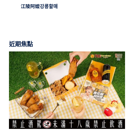
江陵阿嬤
강릉할매
近期焦點