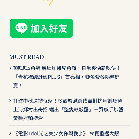
MUST READ
頂呱呱x角瓶 解鎖炸雞配角嗨，日常爽快新吃法！
「青花椒鹹酥雞PLUS」首亮相，聯名套餐限時開
賣！
打破中秋送禮框架！軟殼蟹鹹食禮盒對抗月餅疲勞
上海鄉村出奇招 端出「整隻軟殼蟹」＋質感手炒蟹
黃醬拌麵禮盒
《電影 Idol光之美少女你與我♪》 今夏重返大銀