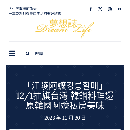
Skip
人生因夢想而偉大
一本為您打造夢想生活的美好雜誌
to
content
Search
Toggle
for:
Navigation
最新訊息
生活美學
「江陵阿嬤강릉할매」
12/1插旗台灣 韓鍋料理還
室內設計
原韓國阿嬤私房美味
購屋指南
2023 年 11 月 30 日
夢想旅遊