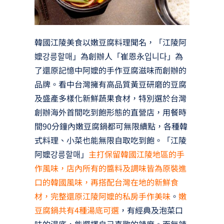
韓國江陵美食以嫩豆腐料理聞名，「江陵阿
嬤강릉할매」為創辦人「崔恩永입니다」為
了還原記憶中阿嬤的手作豆腐滋味而創辦的
品牌。看中台灣擁有高品質黃豆研磨的豆腐
及盛產多樣化新鮮蔬果食材，特別選於台灣
創辦海外首間吃到飽形態的直營店，用餐時
間90分鐘內嫩豆腐鍋都可無限續點，各種韓
式料理、小菜也能無限自取吃到飽。「江陵
阿嬤강릉할매」
主打保留韓國江陵地區的手
作風味，店內所有的醬料及調味皆為原裝進
口的韓國風味，再搭配台灣在地的新鮮食
材，完整還原江陵阿嬤的私房手作美味
。
嫩
豆腐鍋共有4種湯底可選
，有經典及泡菜口