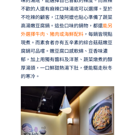
味的湯底，能選擇自己喜歡的辣度。而無辣
不歡的人還有麻辣口味湯底可以選擇。至於
不吃辣的顧客，江陵阿嬤也貼心準備了蔬菜
高湯嫩豆腐鍋。這些口味的鍋物，都還
能另
外選擇牛肉、豬肉或海鮮配料
，每鍋皆現點
現煮。而素食者亦有五辛素的綜合菇菇嫩豆
腐鍋可品嚐。嫩豆腐口感軟綿、豆香味濃
郁，加上用獨有醬料及洋蔥、蔬菜燉煮的醇
厚湯頭，一口鮮甜熱湯下肚，便能驅走秋冬
的寒冷。