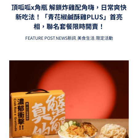
頂呱呱x角瓶 解鎖炸雞配角嗨，日常爽快
新吃法！「青花椒鹹酥雞PLUS」首亮
相，聯名套餐限時開賣！
FEATURE POST
,
NEWS新訊
,
美食生活
,
限定活動