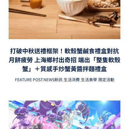
打破中秋送禮框架！軟殼蟹鹹食禮盒對抗
月餅疲勞 上海鄉村出奇招 端出「整隻軟殼
蟹」＋質感手炒蟹黃醬拌麵禮盒
FEATURE POST
,
NEWS新訊
,
生活消費
,
生活美學
,
限定活動