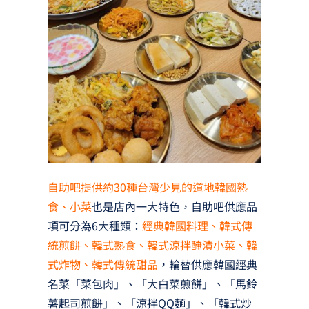
自助吧提供約30種台灣少見的道地韓國熟
食、小菜
也是店內一大特色，自助吧供應品
項可分為6大種類：
經典韓國料理、韓式傳
統煎餅、韓式熟食、韓式涼拌醃漬小菜、韓
式炸物、韓式傳統甜品
，輪替供應韓國經典
名菜「菜包肉」、「大白菜煎餅」、「馬鈴
薯起司煎餅」、「涼拌QQ麵」、「韓式炒