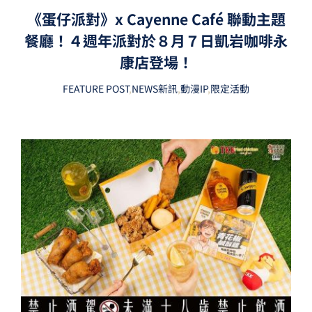
《蛋仔派對》x Cayenne Café 聯動主題
餐廳！４週年派對於８月７日凱岩咖啡永
康店登場！
FEATURE POST
,
NEWS新訊
,
動漫IP
,
限定活動