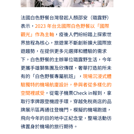
法國白色野餐台灣發起人顏邵安（璐露野）
表示，
2023 年台北國際白色野餐以「國際
觀光」作為主軸
，疫後人們紛紛踏上探索世
界旅程為核心，旅遊業不斷創新擴大國際旅
遊趨勢，在提供更多元選擇和體驗的需求
下，白色野餐的主辦單位璐露野生活，今年
更攜手雄獅集團及欣傳媒，奢華打造前所未
有的「白色野餐專屬航班」，
現場沉浸式體
驗獨特的機場航廈設計，參與者從多樣化的
空間裡感受
，從電子機票Check in報到，拿
取行李牌跟登機證手環，穿越免稅商店的品
牌展示區再通往登機門，模擬的機場跑道，
飛向今年的目的地中正紀念堂，整場活動彷
彿置身於機場的旅行期待。