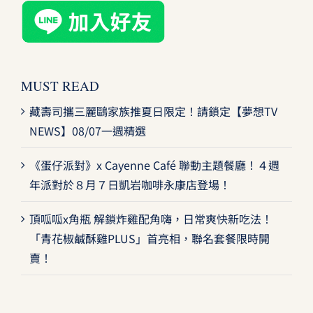
MUST READ
藏壽司攜三麗鷗家族推夏日限定！請鎖定【夢想TV
NEWS】08/07一週精選
《蛋仔派對》x Cayenne Café 聯動主題餐廳！４週
年派對於８月７日凱岩咖啡永康店登場！
頂呱呱x角瓶 解鎖炸雞配角嗨，日常爽快新吃法！
「青花椒鹹酥雞PLUS」首亮相，聯名套餐限時開
賣！