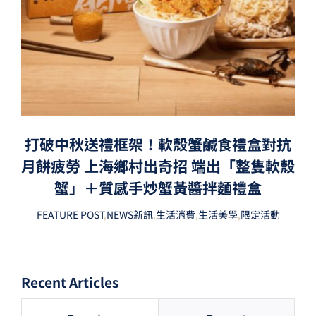
打破中秋送禮框架！軟殼蟹鹹食禮盒對抗
月餅疲勞 上海鄉村出奇招 端出「整隻軟殼
蟹」＋質感手炒蟹黃醬拌麵禮盒
FEATURE POST
,
NEWS新訊
,
生活消費
,
生活美學
,
限定活動
Recent Articles