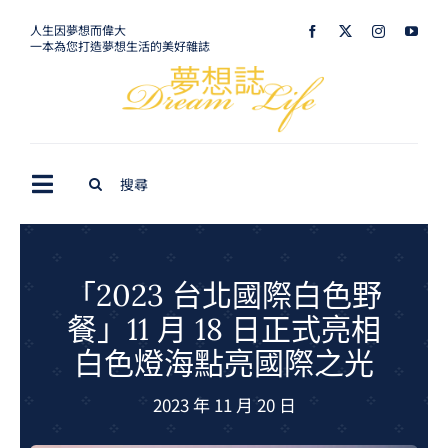
Skip
人生因夢想而偉大
一本為您打造夢想生活的美好雜誌
to
content
Search
Toggle
for:
Navigation
最新訊息
生活美學
「2023 台北國際白色野
餐」11 月 18 日正式亮相
室內設計
白色燈海點亮國際之光
購屋指南
2023 年 11 月 20 日
夢想旅遊