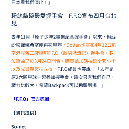
日本看我們演出！」
粉絲敲碗最愛握手會 F.F.O宣布四月台北
見
去年11月「原子少年2畢業紀念握手會」以來，粉絲
紛紛敲碗希望能再次舉辦
，Dolfan也宣布4月12日於
南港瓶蓋工廠舉辦F.F.O〈腦袋漂流記〉握手會，數
位單曲已於3月24日開賣，購買還加碼抽選全套小卡
以及成員親簽拍立得
，F.F.O成員也笑說：「去年是
原2六顆星球一起參加握手會，這次只有我們自己，
壓力比較大，希望Backpack可以踴躍到場！」
「F.F.O」官方兜圈
【資訊提供】
So-net