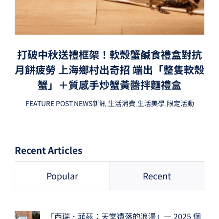
打破中秋送禮框架！軟殼蟹鹹食禮盒對抗
月餅疲勞 上海鄉村出奇招 端出「整隻軟殼
蟹」＋質感手炒蟹黃醬拌麵禮盒
FEATURE POST
,
NEWS新訊
,
生活消費
,
生活美學
,
限定活動
Recent Articles
Popular
Recent
「西瑞．菲茲：天堂遺落的浪漫」— 2025 個