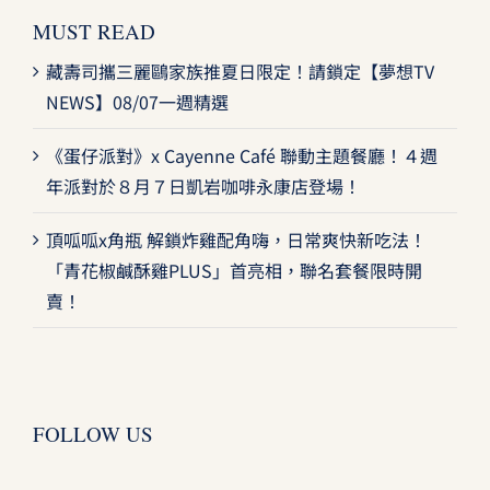
MUST READ
藏壽司攜三麗鷗家族推夏日限定！請鎖定【夢想TV
NEWS】08/07一週精選
《蛋仔派對》x Cayenne Café 聯動主題餐廳！４週
年派對於８月７日凱岩咖啡永康店登場！
頂呱呱x角瓶 解鎖炸雞配角嗨，日常爽快新吃法！
「青花椒鹹酥雞PLUS」首亮相，聯名套餐限時開
賣！
FOLLOW US