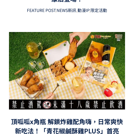
FEATURE POST
,
NEWS新訊
,
動漫IP
,
限定活動
頂呱呱x角瓶 解鎖炸雞配角嗨，日常爽快
新吃法！「青花椒鹹酥雞PLUS」首亮