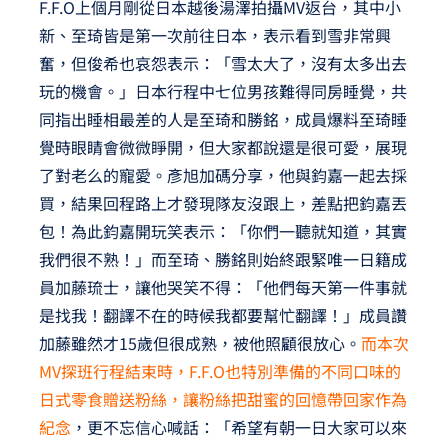
F.F.O上個月剛從日本越後湯澤拍攝MV返台，其中小
新、至琦皆是第一次前往日本，表示看到雪非常興
奮，但俊希也哀怨表示：「雪太大了，沒有太多出去
玩的機會。」日本行程中七位男孩難得同房睡覺，共
同指出睡相最差的人是至琦和勝銘，成員爆料至琦睡
覺時眼睛會微微睜開，但大家都說還是很可愛，展現
了對老么的寵愛。彥旭加碼分享，他與鈞嘉一起去採
買，結果回程路上才發現隊友沒跟上，差點把鈞嘉丟
包！為此鈞嘉開玩笑表示：「你們一聽就知道，其實
我們很不熟！」而至琦、勝銘則始終跟緊唯一日籍成
員加藤琉士，讓他哭笑不得：「他們每天第一件事就
是找我！翻譯不在的時候我都要幫忙翻譯！」成員讚
加藤雖然才15歲但很成熟，被他照顧很放心。
而本次
MV探班行程結束時，F.F.O也特別準備的不同口味的
日式零食贈送粉絲，讓粉絲把甜蜜的回憶帶回家作為
紀念
，更不忘信心喊話：「希望有朝一日大家可以來