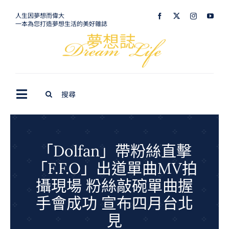
Skip
人生因夢想而偉大
一本為您打造夢想生活的美好雜誌
to
content
Search
Toggle
for:
Navigation
最新訊息
生活美學
「Dolfan」帶粉絲直擊
「F.F.O」出道單曲MV拍
室內設計
攝現場 粉絲敲碗單曲握
購屋指南
手會成功 宣布四月台北
夢想旅遊
見