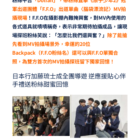
粉絲平台
「Dolfan」，帶粉絲直擊《原子少年2》冠
軍出道團體「F.F.O」出道單曲〈腦袋漂流記〉MV拍
攝現場
！F.F.O在攝影棚內難掩興奮，對MV內使用的
各式道具就嘖嘖稱奇，表示非常期待拍攝成品，讓現
場探班粉絲笑說：「怎麼比我們還興奮？」
除了能搶
先看到MV拍攝場景外，幸運的20位
Backpack（F.F.O粉絲名）還可以與F.F.O單獨合
照，為雙方首次的MV拍攝探班留下獨家回憶！
日本行加藤琉士成全團導遊 逆應援貼心伴
手禮送粉絲甜蜜回憶