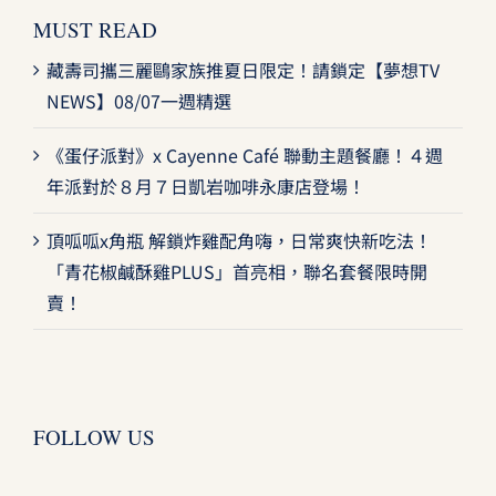
MUST READ
藏壽司攜三麗鷗家族推夏日限定！請鎖定【夢想TV
NEWS】08/07一週精選
《蛋仔派對》x Cayenne Café 聯動主題餐廳！４週
年派對於８月７日凱岩咖啡永康店登場！
頂呱呱x角瓶 解鎖炸雞配角嗨，日常爽快新吃法！
「青花椒鹹酥雞PLUS」首亮相，聯名套餐限時開
賣！
FOLLOW US