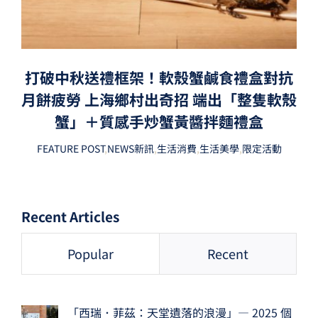
打破中秋送禮框架！軟殼蟹鹹食禮盒對抗
月餅疲勞 上海鄉村出奇招 端出「整隻軟殼
蟹」＋質感手炒蟹黃醬拌麵禮盒
FEATURE POST
,
NEWS新訊
,
生活消費
,
生活美學
,
限定活動
Recent Articles
Popular
Recent
「西瑞．菲茲：天堂遺落的浪漫」— 2025 個