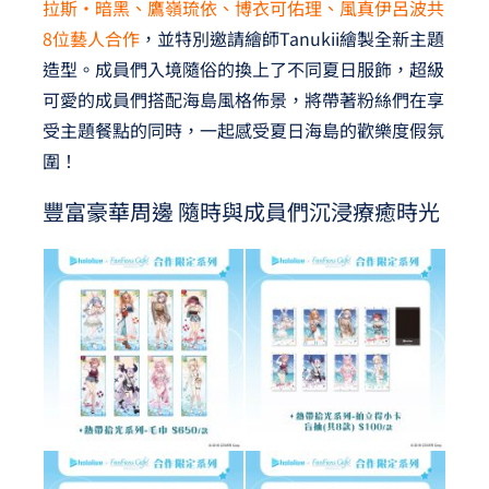
拉斯·暗黑、鷹嶺琉依、博衣可佑理、風真伊呂波共
8位藝人合作
，並特別邀請繪師Tanukii繪製全新主題
造型。成員們入境隨俗的換上了不同夏日服飾，超級
可愛的成員們搭配海島風格佈景，將帶著粉絲們在享
受主題餐點的同時，一起感受夏日海島的歡樂度假氛
圍！
豐富豪華周邊 隨時與成員們沉浸療癒時光