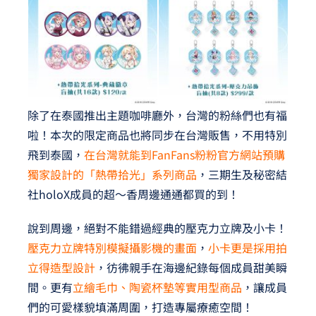
除了在泰國推出主題咖啡廳外，台灣的粉絲們也有福
啦！本次的限定商品也將同步在台灣販售，不用特別
飛到泰國，
在台灣就能到FanFans粉粉官方網站預購
獨家設計的「熱帶拾光」系列商品
，三期生及秘密結
社holoX成員的超～香周邊通通都買的到！
說到周邊，絕對不能錯過經典的壓克力立牌及小卡！
壓克力立牌特別模擬攝影機的畫面
，
小卡更是採用拍
立得造型設計
，彷彿親手在海邊紀錄每個成員甜美瞬
間。更有
立繪毛巾、陶瓷杯墊等實用型商品
，讓成員
們的可愛樣貌填滿周圍，打造專屬療癒空間！