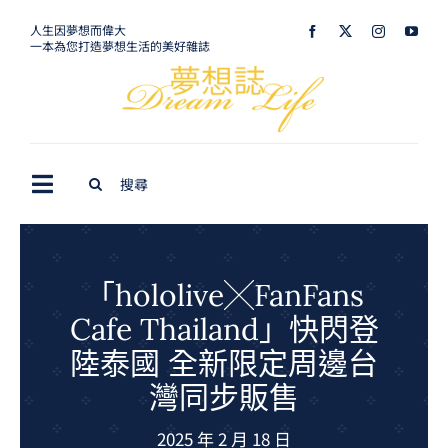
Skip
人生因夢想而偉大
一本為您打造夢想生活的美好雜誌
to
content
Search
Toggle
for:
Navigation
最新訊息
生活美學
「hololive╳FanFans
Cafe Thailand」快閃登
室內設計
陸泰國 全新限定周邊台
購屋指南
灣同步販售
夢想旅遊
2025 年 2 月 18 日