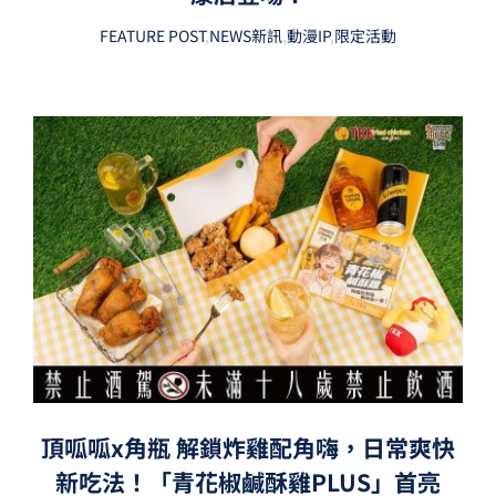
FEATURE POST
,
NEWS新訊
,
動漫IP
,
限定活動
頂呱呱x角瓶 解鎖炸雞配角嗨，日常爽快
新吃法！「青花椒鹹酥雞PLUS」首亮