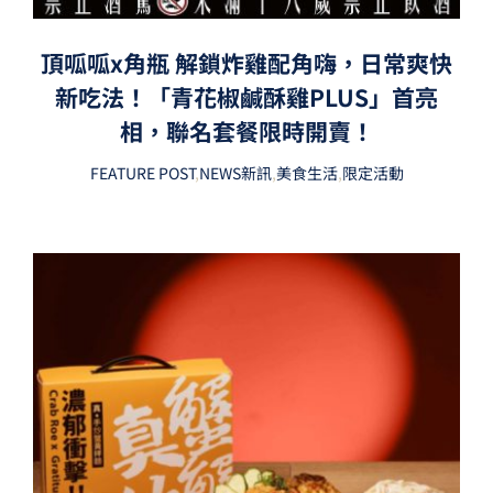
頂呱呱x角瓶 解鎖炸雞配角嗨，日常爽快
新吃法！「青花椒鹹酥雞PLUS」首亮
相，聯名套餐限時開賣！
FEATURE POST
,
NEWS新訊
,
美食生活
,
限定活動