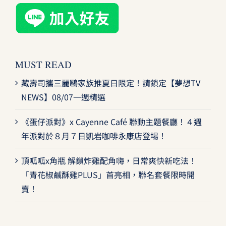
MUST READ
藏壽司攜三麗鷗家族推夏日限定！請鎖定【夢想TV
NEWS】08/07一週精選
《蛋仔派對》x Cayenne Café 聯動主題餐廳！４週
年派對於８月７日凱岩咖啡永康店登場！
頂呱呱x角瓶 解鎖炸雞配角嗨，日常爽快新吃法！
「青花椒鹹酥雞PLUS」首亮相，聯名套餐限時開
賣！