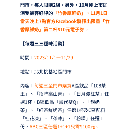
門市，每人限購2組。另外，10月剛上市即
深受顧客好評的
「竹香厚鮮奶」，11月1日
當天晚上7點官方Facebook將釋出限量「竹
香厚鮮奶」第二杯$10元電子券。
【每週三三種味活動】
時間∣
2023/11/1—11/29
地點∣北北桃基地區門市
內容∣
每週三至門市購買
A區飲品「108茶
王」、「招牌高山青」、「日月潭紅茶」任
選1杯、B區飲品「當代雙Q」、「靚奶
茶」、「紅茶鮮奶茶」任選1杯及C區配料
「桂花凍」、「茶凍」、「粉粿」任選1
份，
ABC三區任選1+1+1只需$100元。