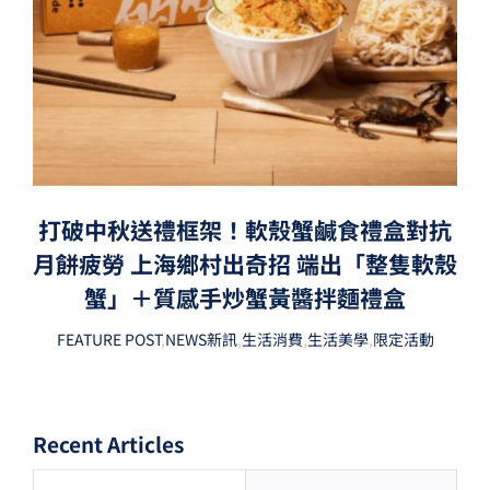
打破中秋送禮框架！軟殼蟹鹹食禮盒對抗
月餅疲勞 上海鄉村出奇招 端出「整隻軟殼
蟹」＋質感手炒蟹黃醬拌麵禮盒
FEATURE POST
,
NEWS新訊
,
生活消費
,
生活美學
,
限定活動
Recent Articles