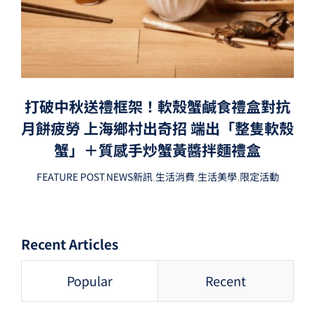
打破中秋送禮框架！軟殼蟹鹹食禮盒對抗
月餅疲勞 上海鄉村出奇招 端出「整隻軟殼
蟹」＋質感手炒蟹黃醬拌麵禮盒
FEATURE POST
,
NEWS新訊
,
生活消費
,
生活美學
,
限定活動
Recent Articles
Popular
Recent