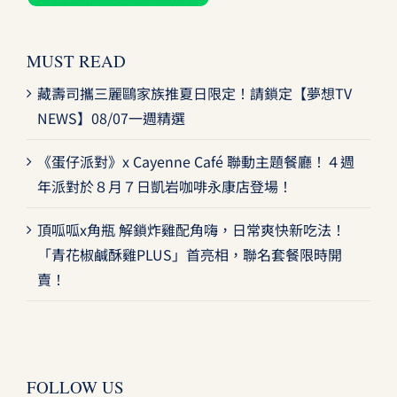
MUST READ
藏壽司攜三麗鷗家族推夏日限定！請鎖定【夢想TV
NEWS】08/07一週精選
《蛋仔派對》x Cayenne Café 聯動主題餐廳！４週
年派對於８月７日凱岩咖啡永康店登場！
頂呱呱x角瓶 解鎖炸雞配角嗨，日常爽快新吃法！
「青花椒鹹酥雞PLUS」首亮相，聯名套餐限時開
賣！
FOLLOW US