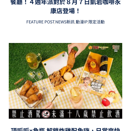
餐廳！４週年派對於８月７日凱岩咖啡永
康店登場！
FEATURE POST
,
NEWS新訊
,
動漫IP
,
限定活動
頂呱呱x角瓶 解鎖炸雞配角嗨，日常爽快