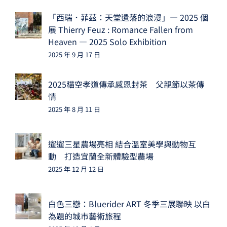
「西瑞．菲茲：天堂遺落的浪漫」— 2025 個
展 Thierry Feuz : Romance Fallen from
Heaven — 2025 Solo Exhibition
2025 年 9 月 17 日
2025貓空孝道傳承感恩封茶 父親節以茶傳
情
2025 年 8 月 11 日
遛遛三星農場亮相 結合溫室美學與動物互
動 打造宜蘭全新體驗型農場
2025 年 12 月 12 日
白色三戀：Bluerider ART 冬季三展聯映 以白
為題的城市藝術旅程