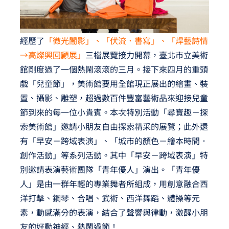
經歷了
「微光闇影」、「伏流．書寫」、「焊藝詩情
→高燦興回顧展」
三檔展覽接力開幕，臺北市立美術
館剛度過了一個熱鬧滾滾的三月。接下來四月的重頭
戲「兒童節」，美術館要用全館現正展出的繪畫、裝
置、攝影、雕塑，超過數百件豐富藝術品來迎接兒童
節到來的每一位小貴賓。本次特別活動「尋寶趣－探
索美術館」邀請小朋友自由探索精采的展覽；此外還
有「早安－跨域表演」、「城市的顏色－繪本時間．
創作活動」等系列活動。其中「早安－跨域表演」特
別邀請表演藝術團隊「青年優人」演出。「青年優
人」是由一群年輕的專業舞者所組成，用創意融合西
洋打擊、鋼琴、合唱、武術、西洋舞蹈、體操等元
素，動感滿分的表演，結合了聲響與律動，激醒小朋
友的好動神經、熱鬧過節！