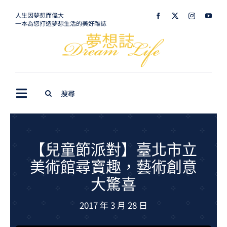
Skip
人生因夢想而偉大
一本為您打造夢想生活的美好雜誌
to
content
Search
Toggle
for:
Navigation
最新訊息
生活美學
【兒童節派對】臺北市立
美術館尋寶趣，藝術創意
室內設計
大驚喜
購屋指南
2017 年 3 月 28 日
夢想旅遊