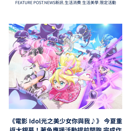
FEATURE POST
,
NEWS新訊
,
生活消費
,
生活美學
,
限定活動
《電影 Idol光之美少女你與我♪》 今夏重
返大銀幕！著色應援活動提前開跑 完成作