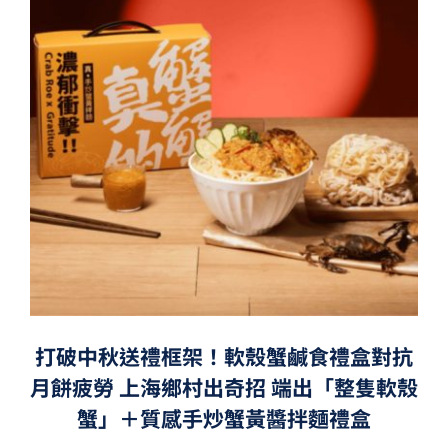
打破中秋送禮框架！軟殼蟹鹹食禮盒對抗
月餅疲勞 上海鄉村出奇招 端出「整隻軟殼
蟹」＋質感手炒蟹黃醬拌麵禮盒