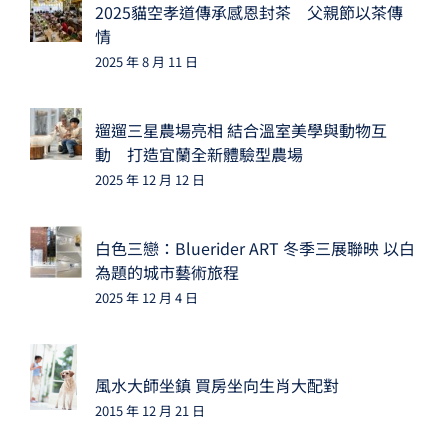
2025貓空孝道傳承感恩封茶 父親節以茶傳
情
2025 年 8 月 11 日
遛遛三星農場亮相 結合溫室美學與動物互
動 打造宜蘭全新體驗型農場
2025 年 12 月 12 日
白色三戀：Bluerider ART 冬季三展聯映 以白
為題的城市藝術旅程
2025 年 12 月 4 日
風水大師坐鎮 買房坐向生肖大配對
2015 年 12 月 21 日