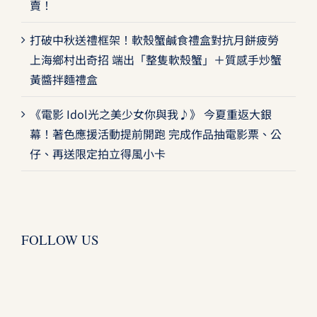
賣！
打破中秋送禮框架！軟殼蟹鹹食禮盒對抗月餅疲勞
上海鄉村出奇招 端出「整隻軟殼蟹」＋質感手炒蟹
黃醬拌麵禮盒
《電影 Idol光之美少女你與我♪》 今夏重返大銀
幕！著色應援活動提前開跑 完成作品抽電影票、公
仔、再送限定拍立得風小卡
FOLLOW US