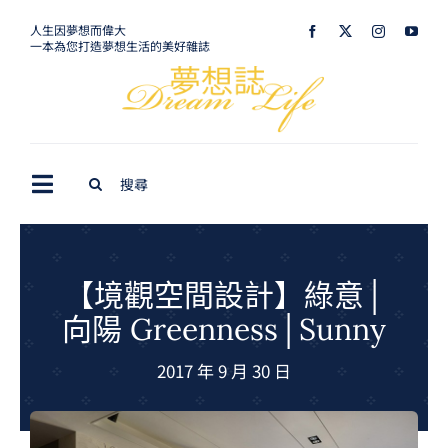
Skip
人生因夢想而偉大
一本為您打造夢想生活的美好雜誌
to
content
Search
Toggle
for:
Navigation
最新訊息
生活美學
【境觀空間設計】綠意│
向陽 Greenness│Sunny
室內設計
2017 年 9 月 30 日
購屋指南
夢想旅遊