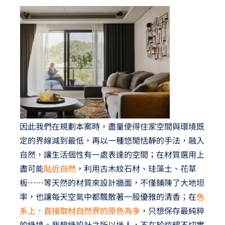
因此我們在規劃本案時，盡量使得住家空間與環境既
定的界線減到最低，再以一種悠閒恬靜的手法，融入
自然，讓生活個性有一處表達的空間；在材質選用上
盡可能
貼近自然
，利用古木紋石材、珪藻土、花草
板⋯⋯等天然的材質來設計牆面，不僅鋪陳了大地坦
率，也讓每天空氣中都飄散著一股優雅的清香；在
色
系上，直接取材自然界的原色為多
，只想保存最純粹
的綠境。我想綠設計之所以迷人，不在於炫耀不切實