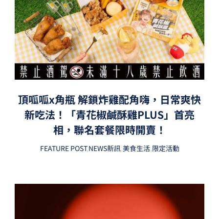
頂呱呱x角瓶 解鎖炸雞配角嗨，日常爽快
新吃法！「青花椒鹹酥雞PLUS」首亮
相，聯名套餐限時開賣！
FEATURE POST
,
NEWS新訊
,
美食生活
,
限定活動