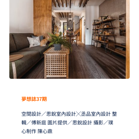
夢想TV
GCU大賽
夢想購物
夢想誌37期
空間設計／思銳室內設計╳丞品室內設計 整
輯／傅新庭 圖片提供／思銳設計 攝影／璞
心制作 陳心鼎