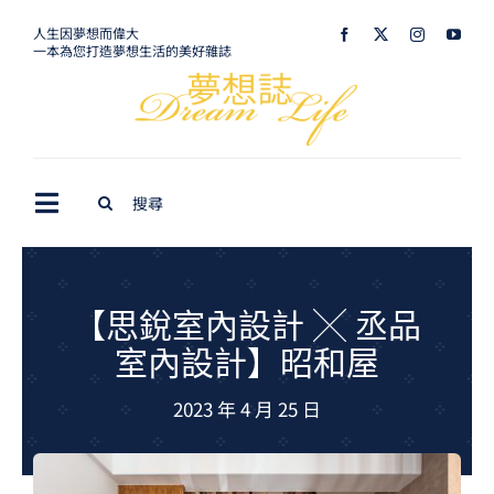
Skip
人生因夢想而偉大
一本為您打造夢想生活的美好雜誌
to
content
Search
Toggle
for:
Navigation
最新訊息
生活美學
【思銳室內設計 ╳ 丞品
室內設計】昭和屋
室內設計
2023 年 4 月 25 日
購屋指南
夢想旅遊