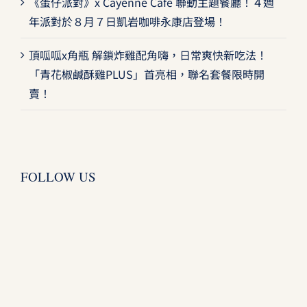
《蛋仔派對》x Cayenne Café 聯動主題餐廳！４週
年派對於８月７日凱岩咖啡永康店登場！
頂呱呱x角瓶 解鎖炸雞配角嗨，日常爽快新吃法！
「青花椒鹹酥雞PLUS」首亮相，聯名套餐限時開
賣！
FOLLOW US