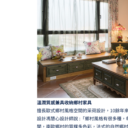
溫潤質感兼具收納鄉村家具
擅長歐式鄉村風格空間的采荷設計，10餘年
設計馮慧心設計師說 :「鄉村風格有很多種
閒，南歐鄉村的質樸多色彩，法式的自然鄉