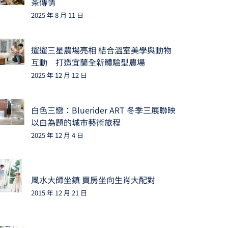
茶傳情
2025 年 8 月 11 日
遛遛三星農場亮相 結合溫室美學與動物
互動 打造宜蘭全新體驗型農場
2025 年 12 月 12 日
白色三戀：Bluerider ART 冬季三展聯映
以白為題的城市藝術旅程
2025 年 12 月 4 日
風水大師坐鎮 買房坐向生肖大配對
2015 年 12 月 21 日