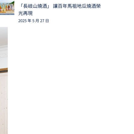
「長岐山燒酒」 讓百年馬祖地瓜燒酒榮
光再現
2025 年 5 月 27 日