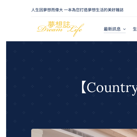
Skip
人生因夢想而偉大 一本為您打造夢想生活的美好雜誌
to
content
最新訊息
生
【Count