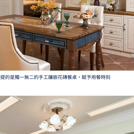
一提的是獨一無二的手工鑲嵌花磚餐桌，賦予用餐時刻