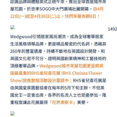
認識品牌與體驗英式正統午茶，推出全球首座城市茶
夢想TV
屋花園，於忠孝SOGO中大門廣場壯麗開幕，
自4月
22日(一)起至4月30日(二)止，快閃茶屋為期8日！
GCU大賽
夢想購物
Wedgwood引領居家風尚潮流，成為全球奢華居家
生活風格領導品牌，更是精品餐瓷的代名詞，憑藉其
260年的豐富遺產，持續不斷地在英國設計開發，和
英國文化密不可分、證明英國創業精神和工藝技術的
頂級奢華品牌。
Wedgwood城市茶屋花園更是將英
國最盛重的RHS雀兒喜花展 (RHS Chelsea Flower
Show)放進整個活動設計靈感中；
RHS雀兒喜花展是
由英國皇家園藝協會在每年的5月下旬主辦，不但英
國女王一定會出席，各界的名流人士也受邀參加，隆
重程度讓此花展贏得
「花界奧斯卡」
美譽。