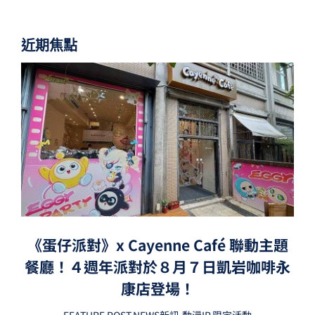
近期焦點
《蛋仔派對》x Cayenne Café 聯動主題
餐廳！４週年派對於８月７日凱岩咖啡永
康店登場！
FEATURE POST
,
NEWS新訊
,
動漫IP
,
限定活動