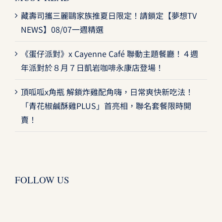
藏壽司攜三麗鷗家族推夏日限定！請鎖定【夢想TV
NEWS】08/07一週精選
《蛋仔派對》x Cayenne Café 聯動主題餐廳！４週
年派對於８月７日凱岩咖啡永康店登場！
頂呱呱x角瓶 解鎖炸雞配角嗨，日常爽快新吃法！
「青花椒鹹酥雞PLUS」首亮相，聯名套餐限時開
賣！
FOLLOW US