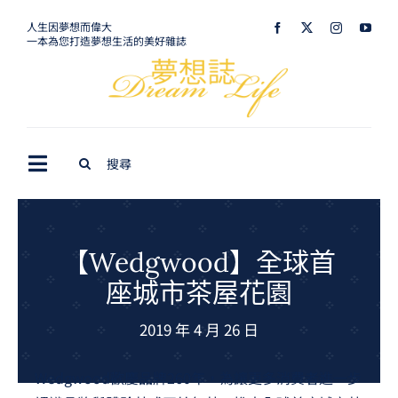
Skip
人生因夢想而偉大
一本為您打造夢想生活的美好雜誌
to
content
Search
Toggle
for:
Navigation
最新訊息
生活美學
【Wedgwood】全球首
座城市茶屋花園
室內設計
2019 年 4 月 26 日
購屋指南
夢想旅遊
Wedgwood歡慶品牌260年，為讓更多消費者進一步