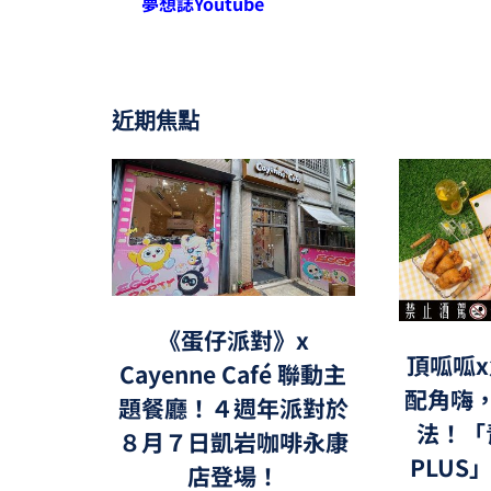
夢想誌Youtube
近期焦點
《蛋仔派對》x
頂呱呱x
Cayenne Café 聯動主
配角嗨
題餐廳！４週年派對於
法！「
８月７日凱岩咖啡永康
PLUS
店登場！