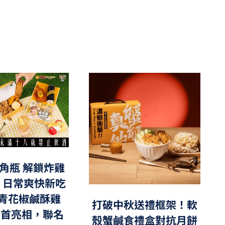
角瓶 解鎖炸雞
，日常爽快新吃
青花椒鹹酥雞
打破中秋送禮框架！軟
」首亮相，聯名
殼蟹鹹食禮盒對抗月餅