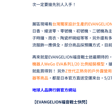
次一定要搶先別人入手！
展區現場有
台灣獨家設計生產的EVANGELI
日香、綾波零、零號機、初號機、二號機為
子時鐘、雨衣、陶瓷杯碗組等等，另外還有多
流服飾一應俱全，部分商品採預購方式，目
再來就是EVANGELION福音戰士迷最期待的
機器人WeGo EVA系列1/20 比例組裝模型
，
就能買得到！ 另外
Z世代正熱夯的戶外露營用
器等商品
，都是日本官方直送空運來台。5/2
地球人品牌行銷官方網站
【EVANGELION福音戰士快閃】