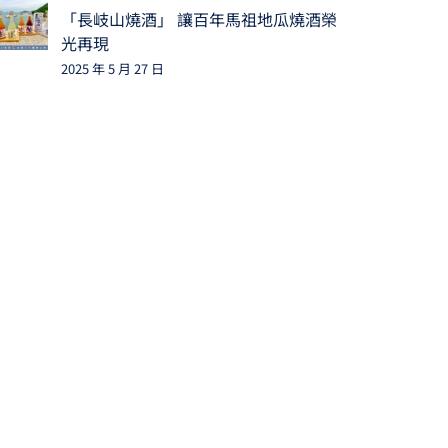
「長岐山燒酒」 讓百年馬祖地瓜燒酒榮
光再現
2025 年 5 月 27 日