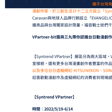
消費經濟與人潮後，再度於本月份
攜手台灣
漫創作家，於三創生活1F十二立方設立「Syntre
Caravan與地球人品牌行銷設立「EVANG
邊商品與台灣獨家設計限量，福音戰士迷們
VPartner-bit
醬與三丸帶你認識台日動漫創
【Syntrend VPartner】展區分為兩大區
室樣貌，還有更多台灣漫畫創作者豐富的作
以及多位台日虛擬網紅-KITSUNEKON、SO
迎喜歡動漫創作及虛擬網紅的消費者到現場
【Syntrend VPartner】
時間│2022/5/19-6/14