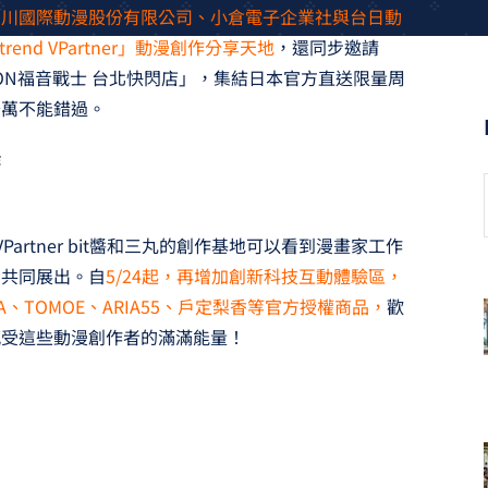
角川國際動漫股份有限公司、小倉電子企業社與台日動
nd VPartner」動漫創作分享天地
，還同步邀請
ELION福音戰士 台北快閃店」，集結日本官方直送限量周
千萬不能錯過。
作
域，VPartner bit醬和三丸的創作基地可以看到漫畫家工作
品共同展出。自
5/24起，再增加創新科技互動體驗區，
RA、TOMOE、ARIA55、戶定梨香等官方授權商品，
歡
感受這些動漫創作者的滿滿能量！