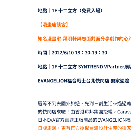
地點│1F 十二立方（免費入場）
【漫畫座談會】
知名漫畫家-葉明軒與您面對面分享創作的心
時間│2022/6/10 18：30-19：30
地點│1F 十二立方 SYNTREND VPartner展
EVANGELION
福音戰士台北快閃店 獨家週邊
還等不到去國外旅遊，先到三創生活來過過癮，
的快閃店來囉！由香港羚邦集團授權，Cara
日本EVA官方直送正版商品的EVANGELIO
日版周邊，更有官方授權台灣設計生產的獨