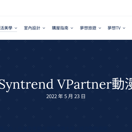
活美學
室內設計
購屋指南
夢想旅遊
夢想TV
yntrend VPartne
2022 年 5 月 23 日
bit醬與三丸，化身忠孝新生商圈品牌大使，成功帶動商圈