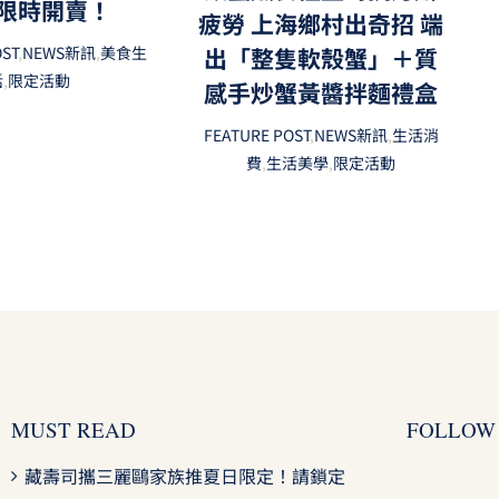
限時開賣！
疲勞 上海鄉村出奇招 端
出「整隻軟殼蟹」＋質
OST
,
NEWS新訊
,
美食生
活
,
限定活動
感手炒蟹黃醬拌麵禮盒
FEATURE POST
,
NEWS新訊
,
生活消
費
,
生活美學
,
限定活動
MUST READ
FOLLOW
藏壽司攜三麗鷗家族推夏日限定！請鎖定