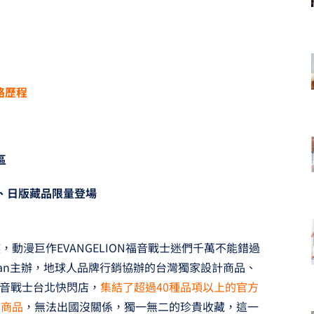
路歷程
區
、日版藏品限量登場
動漫巨作EVANGELION福音戰士迷們千萬不能錯過
van主辦，地球人品牌行銷協辦的台灣獨家設計商品、
N福音戰士台北快閃店，
集結了超過40種品項以上的官方
家商品
，無法出國沒關係，獨一無二的珍貴收藏，這一