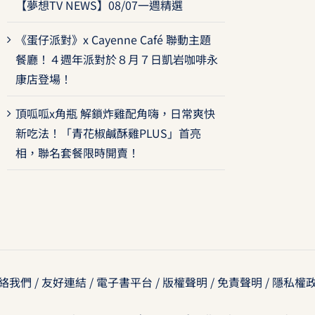
【夢想TV NEWS】08/07一週精選
《蛋仔派對》x Cayenne Café 聯動主題
餐廳！４週年派對於８月７日凱岩咖啡永
康店登場！
頂呱呱x角瓶 解鎖炸雞配角嗨，日常爽快
新吃法！「青花椒鹹酥雞PLUS」首亮
相，聯名套餐限時開賣！
絡我們
/
友好連結
/
電子書平台
/
版權聲明
/
免責聲明
/
隱私權