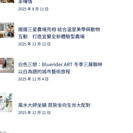
茶傳情
2025 年 8 月 11 日
遛遛三星農場亮相 結合溫室美學與動物
互動 打造宜蘭全新體驗型農場
2025 年 12 月 12 日
白色三戀：Bluerider ART 冬季三展聯映
以白為題的城市藝術旅程
2025 年 12 月 4 日
風水大師坐鎮 買房坐向生肖大配對
2015 年 12 月 21 日