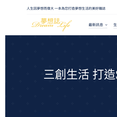
Skip
人生因夢想而偉大 一本為您打造夢想生活的美好雜誌
to
content
最新訊息
生
三創生活 打造S
三創生活園區於去年10月推出VPartner-