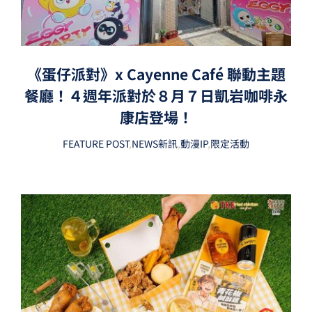
《蛋仔派對》x Cayenne Café 聯動主題
餐廳！４週年派對於８月７日凱岩咖啡永
康店登場！
FEATURE POST
,
NEWS新訊
,
動漫IP
,
限定活動