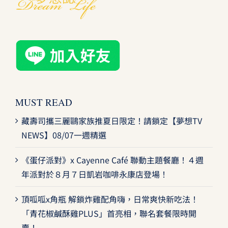
MUST READ
藏壽司攜三麗鷗家族推夏日限定！請鎖定【夢想TV
NEWS】08/07一週精選
《蛋仔派對》x Cayenne Café 聯動主題餐廳！４週
年派對於８月７日凱岩咖啡永康店登場！
頂呱呱x角瓶 解鎖炸雞配角嗨，日常爽快新吃法！
「青花椒鹹酥雞PLUS」首亮相，聯名套餐限時開
賣！