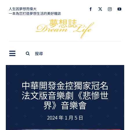
Skip
人生因夢想而偉大
一本為您打造夢想生活的美好雜誌
to
content
Search
Toggle
for:
Navigation
最新訊息
生活美學
中華開發金控獨家冠名
法文版音樂劇《悲慘世
室內設計
界》音樂會
購屋指南
2024 年 1 月 5 日
夢想旅遊