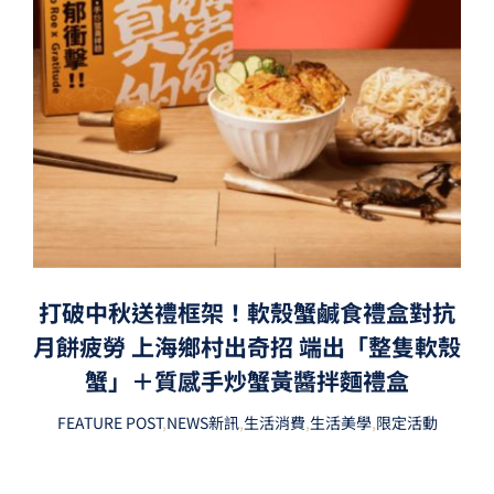
打破中秋送禮框架！軟殼蟹鹹食禮盒對抗
月餅疲勞 上海鄉村出奇招 端出「整隻軟殼
蟹」＋質感手炒蟹黃醬拌麵禮盒
FEATURE POST
,
NEWS新訊
,
生活消費
,
生活美學
,
限定活動