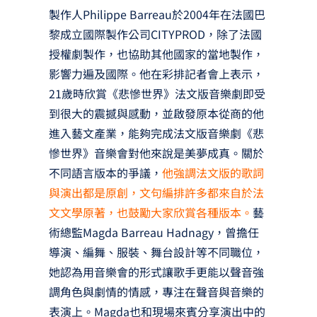
製作人Philippe Barreau於2004年在法國巴
黎成立國際製作公司CITYPROD，除了法國
授權劇製作，也協助其他國家的當地製作，
影響力遍及國際。他在彩排記者會上表示，
21歲時欣賞《悲慘世界》法文版音樂劇即受
到很大的震撼與感動，並啟發原本從商的他
進入藝文產業，能夠完成法文版音樂劇《悲
慘世界》音樂會對他來說是美夢成真。關於
不同語言版本的爭議，
他強調法文版的歌詞
與演出都是原創，文句編排許多都來自於法
文文學原著，也鼓勵大家欣賞各種版本。
藝
術總監Magda Barreau Hadnagy，曾擔任
導演、編舞、服裝、舞台設計等不同職位，
她認為用音樂會的形式讓歌手更能以聲音強
調角色與劇情的情感，專注在聲音與音樂的
表演上。Magda也和現場來賓分享演出中的