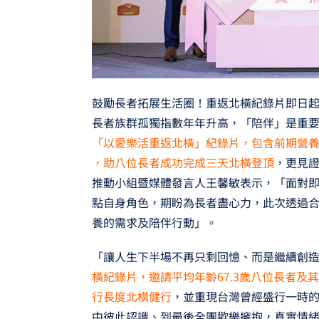
鼓勵長者拓展生活圈！重返北橫紀錄片即日
長者族群孤獨指數年年升高，「陪伴」是重
「以愛樂活重返北橫」紀錄片，包含前期營
，助八位長者成功完成三天北橫登頂
，更見證
推動小組暨媒體發言人王馨敏表示，「面對即
點自身角色，期盼為長者盡心力，此次透過
養的需求及陪伴行動」。
「讓人生下半場不再只剩回憶、而是繼續創
橫紀錄片，邀請平均年齡67.3歲八位長者及其
行長度北橫健行
，並重現台灣曾經盛行一時
中彼此認識、到最後全團歡樂擁抱，真實情