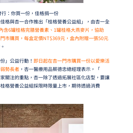
發行：你買一份，佳格捐一份
此佳格與杏一合作推出「桂格營養公益組」，由杏一全
內含6罐桂格完膳營養素、1罐桂格大燕麥片，協助
市購買，每盒定價NT$369元，盒內附贈一張50元
給。
一份」公益行動！
即日起在杏一門市購買一份以愛樂活
助弱勢長者
，杏一醫療用品蔡德忠總經理表示，「
大家關注的重點，杏一除了透過拓展社區化店型，要讓
。桂格營養公益組採限時限量上市，期待透過消費