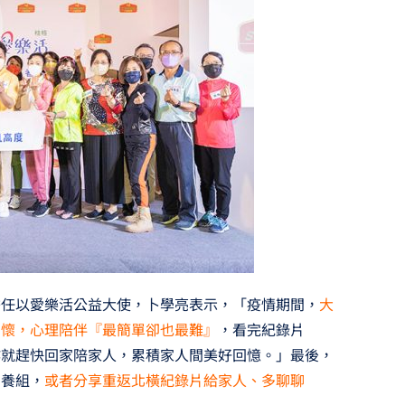
擔任以愛樂活公益大使，卜學亮表示，「疫情期間，
大
關懷，心理陪伴『最簡單卻也最難』
，看完紀錄片
作就趕快回家陪家人，累積家人間美好回憶。」最後，
營養組，
或者分享重返北橫紀錄片給家人、多聊聊