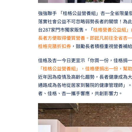
強強聯手 「桂格公益營養組」杏一全省限量
落實社會公益不可忽略弱勢長者的關懷！為
台287家門市獨家販售。「
桂格營養公益組」
長者方便取得優質營養。即起凡前往全省杏一門
桂格完膳折扣券
，鼓勵長者積極重視營養補
佳格及杏一今日更宣示「你買一份，佳格捐
「桂格公益營養組」，佳格便捐出一份，幫
近年因為疫情及高齡化趨勢，長者健康成為
通路成為各地從居家到醫院的健康管理師」
者、佳格、杏一攜手響應，共創影響力。