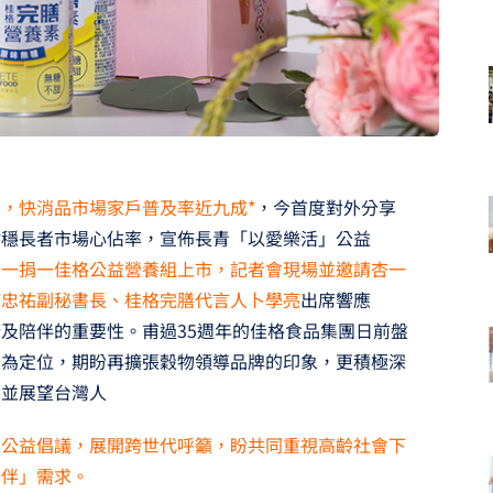
，快消品市場家戶普及率近九成*
，今首度對外分享
站穩長者市場心佔率，宣佈長青「以愛樂活」公益
買一捐一佳格公益營養組上市，記者會現場並邀請杏一
何忠祐副秘書長、桂格完膳代言人卜學亮
出席響應
及陪伴的重要性。甫過35週年的佳格食品集團日前盤
」為定位，期盼再擴張穀物領導品牌的印象，更積極深
念並展望台灣人
會公益倡議，展開跨世代呼籲，盼共同重視高齡社會下
陪伴」需求。