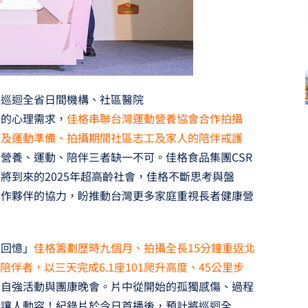
起巡迴全省日間機構、社區醫院
要的心理需求，
佳格串聯台灣運動營養協會合作拍攝
養及運動準備、拍攝期間社區志工及家人的陪伴戒護
營養、運動、陪伴三者缺一不可。佳格食品集團CSR
將到來的2025年超高齡社會，佳格不斷思考與盤
合作夥伴的協力，盼推動台灣更多家庭重視長者健康營
造回憶」
佳格籌劃歷時九個月、拍攝全長15分鐘重返北
陪伴者，以三天完成6.1座101爬升高度、45公里步
的自強活動與團康晚會。片中從開始的孤獨感傷、過程
緒讓人動容！紀錄片於今日首播後，預計將巡迴全