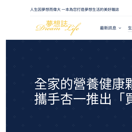
Skip
人生因夢想而偉大 一本為您打造夢想生活的美好雜誌
to
content
最新訊息
生
全家的營養健康
攜手杏一推出「