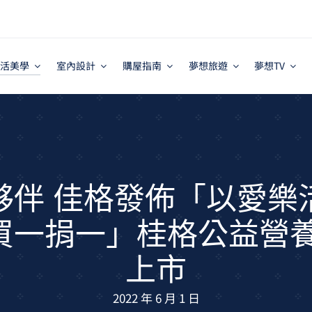
活美學
室內設計
購屋指南
夢想旅遊
夢想TV
夥伴 佳格發佈「以愛樂
買一捐一」桂格公益營養
上市
2022 年 6 月 1 日