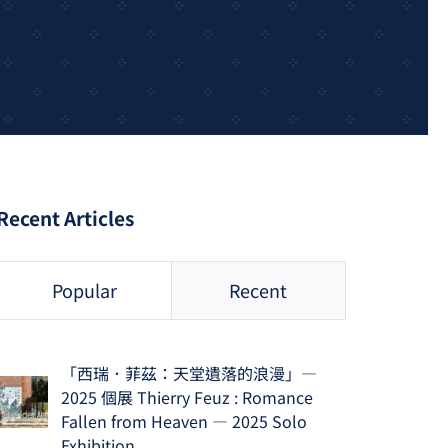
Recent Articles
Popular
Recent
「西瑞．菲茲：天堂遺落的浪漫」—
2025 個展 Thierry Feuz : Romance
Fallen from Heaven — 2025 Solo
Exhibition