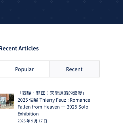
Recent Articles
Popular
Recent
「西瑞．菲茲：天堂遺落的浪漫」—
2025 個展 Thierry Feuz : Romance
Fallen from Heaven — 2025 Solo
Exhibition
2025 年 9 月 17 日