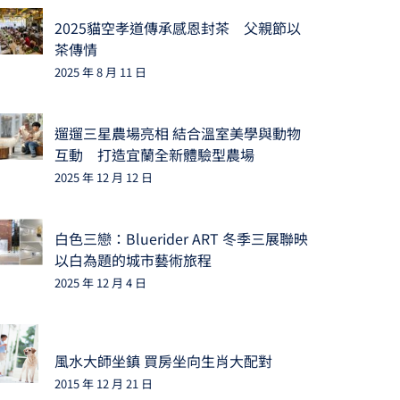
2025貓空孝道傳承感恩封茶 父親節以
茶傳情
2025 年 8 月 11 日
遛遛三星農場亮相 結合溫室美學與動物
互動 打造宜蘭全新體驗型農場
2025 年 12 月 12 日
白色三戀：Bluerider ART 冬季三展聯映
以白為題的城市藝術旅程
2025 年 12 月 4 日
風水大師坐鎮 買房坐向生肖大配對
2015 年 12 月 21 日