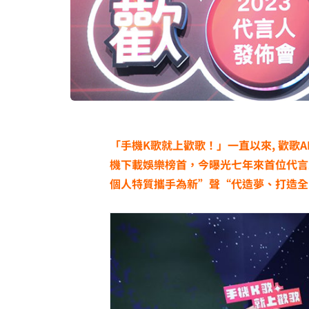
「手機K歌就上歡歌！」一直以來, 歡歌A
機下載娛樂榜首，今曝光七年來首位代言
個人特質攜手為新”聲“代造夢、打造全