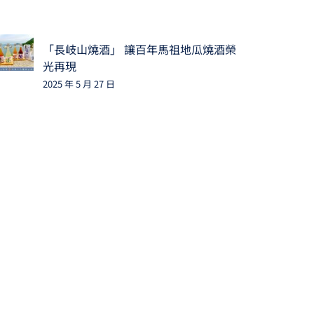
「長岐山燒酒」 讓百年馬祖地瓜燒酒榮
光再現
2025 年 5 月 27 日