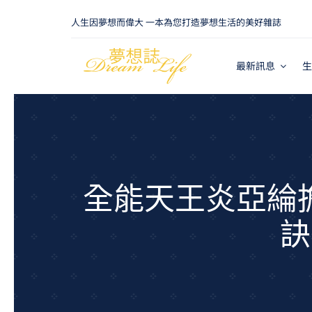
Skip
人生因夢想而偉大 一本為您打造夢想生活的美好雜誌
to
content
最新訊息
生
全能天王炎亞綸擔
訣