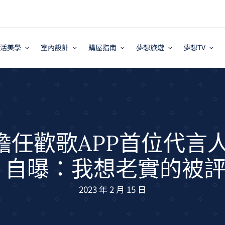
活美學
室內設計
購屋指南
夢想旅遊
夢想TV
任歡歌APP首位代言
 自曝：我想老實的被
2023 年 2 月 15 日