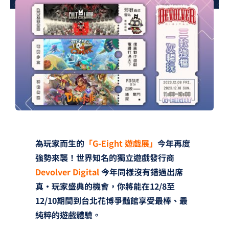
夢想TV
GCU大賽
夢想購物
為玩家而生的
「G-Eight 遊戲展」
今年再度
強勢來襲！世界知名的獨立遊戲發行商
Devolver Digital
今年同樣沒有錯過出席
真‧玩家盛典的機會，你將能在12/8至
12/10期間到台北花博爭豔館享受最棒、最
純粹的遊戲體驗。