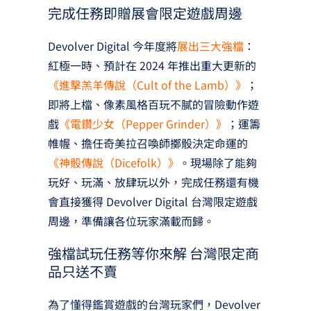
完成任務即贈展會限定遊戲周邊
Devolver Digital 今年度將
展出三大強檔
：
紅極一時、預計在 2024 年推出重大更新的
《進擊羔羊傳說（Cult of the Lamb）》
；
即將上檔、像素風格百玩不膩的冒險動作遊
戲
《電鑽少女（Pepper Grinder）》
；運籌
帷幄、擔任奇美拉召喚師擲骰決定命運的
《神骰傳說（Dicefolk）》
。現場除了能夠
玩好、玩滿、放肆玩以外，完成任務還有機
會直接獲得 Devolver Digital 台灣限定遊戲
周邊，準備讓各位玩家滿載而歸。
強檔試玩任務等你來解 台灣限定商
品只送不賣
為了懂得鑑賞遊戲的台灣玩家們，Devolver