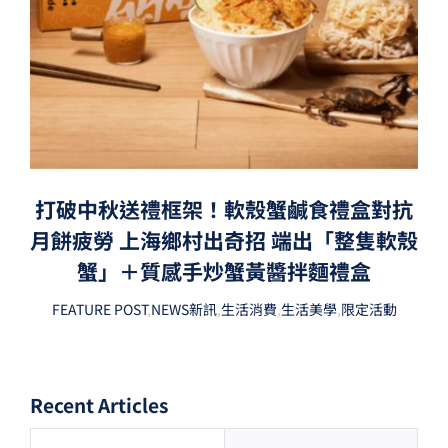
打破中秋送禮框架！軟殼蟹鹹食禮盒對抗
月餅疲勞 上海鄉村出奇招 端出「整隻軟殼
蟹」＋質感手炒蟹黃醬拌麵禮盒
FEATURE POST
,
NEWS新訊
,
生活消費
,
生活美學
,
限定活動
Recent Articles