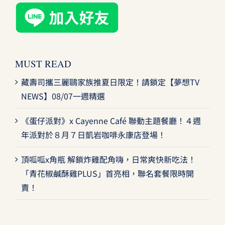
MUST READ
藏壽司攜三麗鷗家族推夏日限定！請鎖定【夢想TV
NEWS】08/07一週精選
《蛋仔派對》x Cayenne Café 聯動主題餐廳！４週
年派對於８月７日凱岩咖啡永康店登場！
頂呱呱x角瓶 解鎖炸雞配角嗨，日常爽快新吃法！
「青花椒鹹酥雞PLUS」首亮相，聯名套餐限時開
賣！