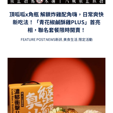
頂呱呱x角瓶 解鎖炸雞配角嗨，日常爽快
新吃法！「青花椒鹹酥雞PLUS」首亮
相，聯名套餐限時開賣！
FEATURE POST
,
NEWS新訊
,
美食生活
,
限定活動