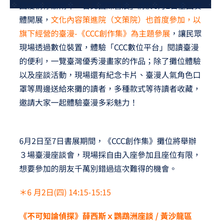
因疫情停辦兩年「台北國際書展」將於6月2日重回實
夢想TV
體開展，
文化內容策進院（文策院）也首度參加，以
旗下經營的臺漫-《CCC創作集》為主題參展
，讓民眾
GCU大賽
現場透過數位裝置，體驗「CCC數位平台」閱讀臺漫
夢想購物
的便利，一覽臺灣優秀漫畫家的作品；除了攤位體驗
以及座談活動，現場還有紀念卡片、臺漫人氣角色口
罩等周邊送給來攤的讀者，多種款式等待讀者收藏，
邀請大家一起體驗臺漫多彩魅力！
6月2日至7日書展期間，《CCC創作集》攤位將舉辦
３場臺漫座談會，現場採自由入座參加且座位有限，
想要參加的朋友千萬別錯過這次難得的機會。
＊6 月2日(四) 14:15-15:15
《不可知論偵探》薛西斯ｘ鸚鵡洲座談 / 黃沙龍區