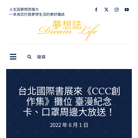
Skip
人生因夢想而偉大
一本為您打造夢想生活的美好雜誌
to
content
Search
Toggle
for:
Navigation
最新訊息
生活美學
台北國際書展來《CCC創
作集》攤位 臺漫紀念
室內設計
卡、口罩周邊大放送！
購屋指南
2022 年 6 月 1 日
夢想旅遊