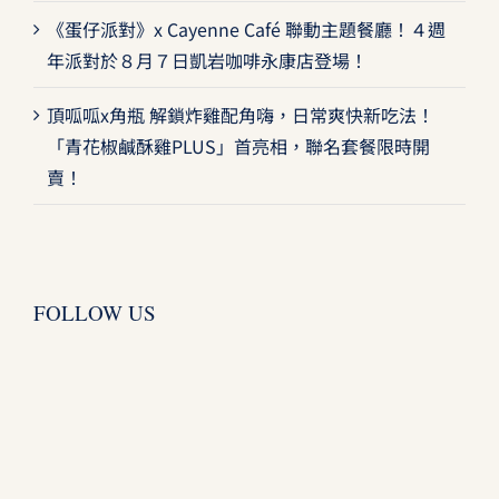
《蛋仔派對》x Cayenne Café 聯動主題餐廳！４週
年派對於８月７日凱岩咖啡永康店登場！
頂呱呱x角瓶 解鎖炸雞配角嗨，日常爽快新吃法！
「青花椒鹹酥雞PLUS」首亮相，聯名套餐限時開
賣！
FOLLOW US