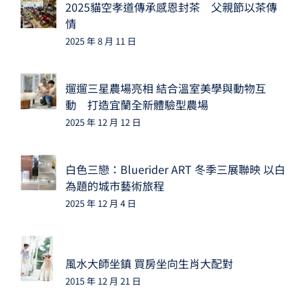
2025貓空孝道傳承感恩封茶 父親節以茶傳
情
2025 年 8 月 11 日
遛遛三星農場亮相 結合溫室美學與動物互
動 打造宜蘭全新體驗型農場
2025 年 12 月 12 日
白色三戀：Bluerider ART 冬季三展聯映 以白
為題的城市藝術旅程
2025 年 12 月 4 日
風水大師坐鎮 買房坐向生肖大配對
2015 年 12 月 21 日