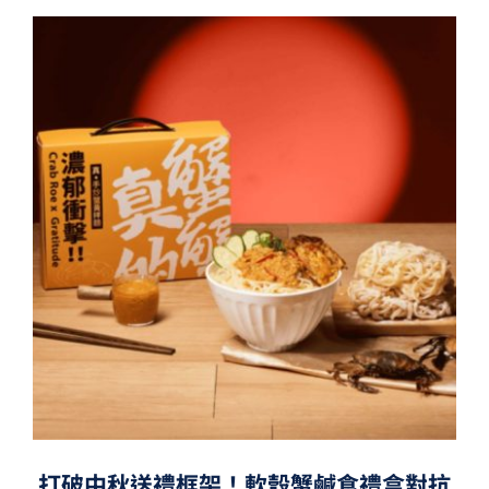
打破中秋送禮框架！軟殼蟹鹹食禮盒對抗