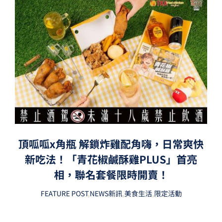
頂呱呱x角瓶 解鎖炸雞配角嗨，日常爽快
新吃法！「青花椒鹹酥雞PLUS」首亮
相，聯名套餐限時開賣！
FEATURE POST
,
NEWS新訊
,
美食生活
,
限定活動