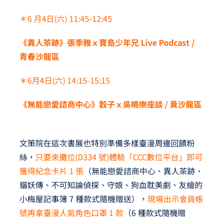
＊6 月4日(六) 11:45-12:45
《異人茶跡》張季雅ｘ寶島少年兄 Live Podcast /
青春沙龍區
＊6月4日(六) 14:15-15:15
《無能戀愛諮商中心》穀子ｘ吳曉樂座談 / 黃沙龍區
文策院在這次書展也特別準備多樣臺漫周邊回饋粉
絲，
只要來攤位(D334 號)體驗「CCC數位平台」即可
獲得紀念卡片 1 張
（無能戀愛諮商中心、異人茶跡、
貓妖傳、不可知論偵探、守娘、狗血耽美劇、友繪的
小梅屋記事簿 7 種款式隨機贈送），
現場出示會員帳
號再拿臺漫人氣角色口罩 1 款
（6 種款式隨機贈