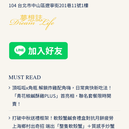
104 台北市中山區遼寧街201巷11號1樓
MUST READ
頂呱呱x角瓶 解鎖炸雞配角嗨，日常爽快新吃法！
「青花椒鹹酥雞PLUS」首亮相，聯名套餐限時開
賣！
打破中秋送禮框架！軟殼蟹鹹食禮盒對抗月餅疲勞
上海鄉村出奇招 端出「整隻軟殼蟹」＋質感手炒蟹