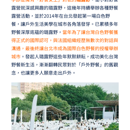
露營就深感興趣的璐露野，這幾年持續舉辦各種野餐
露營活動，並於2014年在台北發起第一場白色野
餐，讓戶外生活美學在城市各角落發芽。已累積多年
野餐深厚底蘊的璐露野，
當年為了讓台灣白色野餐獲
得正式的國際認可，與法國組織經歷無數次的對話與
溝通，最後終讓台北市成為國際白色野餐的授權舉辦
城市
。發起人璐露野這些年默默耕耘，成功美化台灣
野餐新生活，漸漸翻轉民眾對於「戶外野餐」的舊觀
念，也讓更多人願意走出戶外。