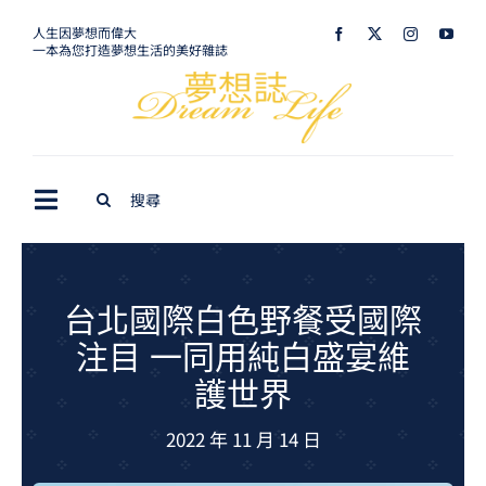
Skip
人生因夢想而偉大
一本為您打造夢想生活的美好雜誌
to
content
Search
Toggle
for:
Navigation
最新訊息
生活美學
台北國際白色野餐受國際
注目 一同用純白盛宴維
室內設計
護世界
購屋指南
2022 年 11 月 14 日
夢想旅遊