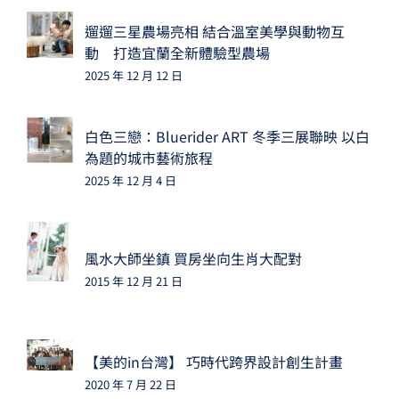
遛遛三星農場亮相 結合溫室美學與動物互
動 打造宜蘭全新體驗型農場
2025 年 12 月 12 日
白色三戀：Bluerider ART 冬季三展聯映 以白
為題的城市藝術旅程
2025 年 12 月 4 日
風水大師坐鎮 買房坐向生肖大配對
2015 年 12 月 21 日
【美的in台灣】 巧時代跨界設計創生計畫
2020 年 7 月 22 日