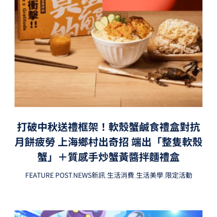
打破中秋送禮框架！軟殼蟹鹹食禮盒對抗
月餅疲勞 上海鄉村出奇招 端出「整隻軟殼
蟹」＋質感手炒蟹黃醬拌麵禮盒
FEATURE POST
,
NEWS新訊
,
生活消費
,
生活美學
,
限定活動