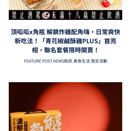
頂呱呱x角瓶 解鎖炸雞配角嗨，日常爽快
新吃法！「青花椒鹹酥雞PLUS」首亮
相，聯名套餐限時開賣！
FEATURE POST
,
NEWS新訊
,
美食生活
,
限定活動