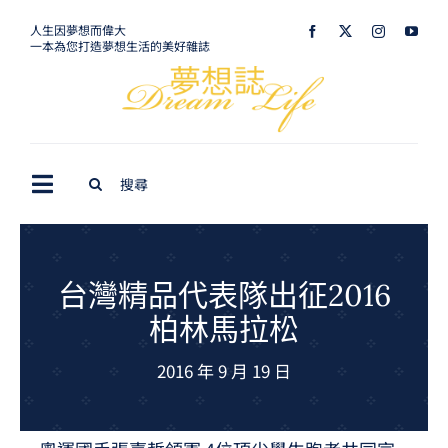
Skip
人生因夢想而偉大
一本為您打造夢想生活的美好雜誌
to
content
Search
Toggle
for:
Navigation
最新訊息
生活美學
台灣精品代表隊出征2016
柏林馬拉松
室內設計
2016 年 9 月 19 日
購屋指南
夢想旅遊