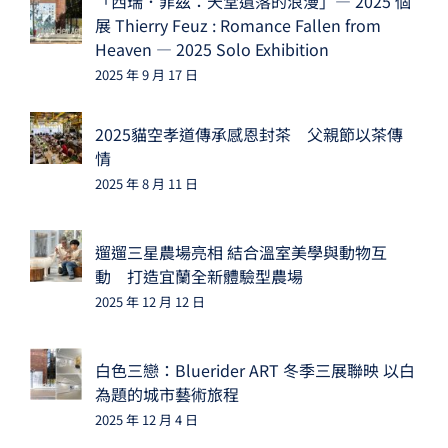
「西瑞．菲茲：天堂遺落的浪漫」— 2025 個
展 Thierry Feuz : Romance Fallen from
Heaven — 2025 Solo Exhibition
2025 年 9 月 17 日
2025貓空孝道傳承感恩封茶 父親節以茶傳
情
2025 年 8 月 11 日
遛遛三星農場亮相 結合溫室美學與動物互
動 打造宜蘭全新體驗型農場
2025 年 12 月 12 日
白色三戀：Bluerider ART 冬季三展聯映 以白
為題的城市藝術旅程
2025 年 12 月 4 日