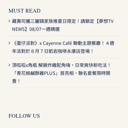
MUST READ
藏壽司攜三麗鷗家族推夏日限定！請鎖定【夢想TV
NEWS】08/07一週精選
《蛋仔派對》x Cayenne Café 聯動主題餐廳！４週
年派對於８月７日凱岩咖啡永康店登場！
頂呱呱x角瓶 解鎖炸雞配角嗨，日常爽快新吃法！
「青花椒鹹酥雞PLUS」首亮相，聯名套餐限時開
賣！
FOLLOW US