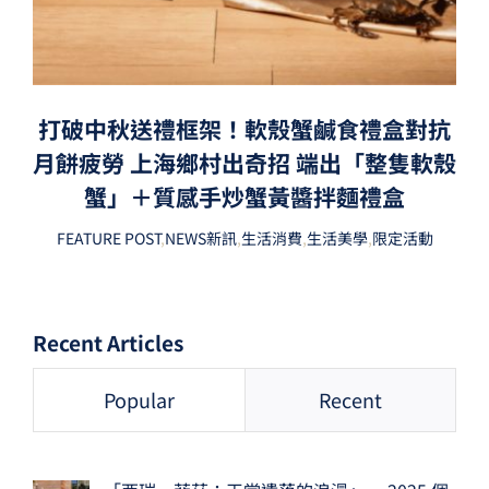
打破中秋送禮框架！軟殼蟹鹹食禮盒對抗
月餅疲勞 上海鄉村出奇招 端出「整隻軟殼
蟹」＋質感手炒蟹黃醬拌麵禮盒
FEATURE POST
,
NEWS新訊
,
生活消費
,
生活美學
,
限定活動
Recent Articles
Popular
Recent