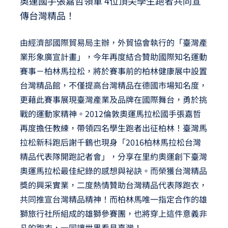
奧運國手張嘉哲領軍 4位頂尖學生跑者共同宣
夢想TV
傳台灣精品！
GCU大賽
由經濟部國際貿易局主辦，外貿協會執行的「臺灣產
業形象廣宣計畫」，今年再度結合贊助國際知名運動
夢想購物
賽事－柏林馬拉松，將於賽事前的柏林健康展中設置
台灣精品館，不僅提高台灣精品在德國市場知名度，
更藉此賽事展現臺灣產業及品牌在國際舞台，勇於挑
戰的運動家精神。2012倫敦奧運馬拉松國手張嘉哲
再度擔任教練，帶領四名學生跑者出征柏林！臺灣馬
拉松新科跑后謝千鶴也現身「2016柏林馬拉松台灣
精品代表隊開跑記者會」，分享在里約奧運創下臺灣
奧運馬拉松最佳紀錄的感想與祕訣。而榮獲台灣精品
獎的興采實業，二度熱情贊助台灣精品代表隊跑衣，
共同推宣台灣精品精神！而柏林馬唯一指定合作的雄
獅旅行社所組成的雄獅參賽團，也將穿上這件意義非
凡的跑衣，一同讓世界看見臺灣！