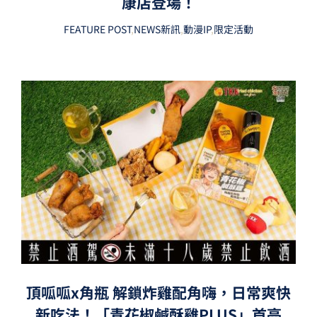
康店登場！
FEATURE POST
,
NEWS新訊
,
動漫IP
,
限定活動
頂呱呱x角瓶 解鎖炸雞配角嗨，日常爽快
新吃法！「青花椒鹹酥雞PLUS」首亮