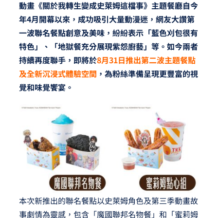
動畫《關於我轉生變成史萊姆這檔事》主題餐廳自今
年4月開幕以來，成功吸引大量動漫迷，網友大讚第
一波聯名餐點創意及美味，紛紛表示「藍色刈包很有
特色」、「地獄餐充分展現紫怨廚藝」等。如今兩者
持續再度聯手，即將於
8月31日推出第二波主題餐點
及全新沉浸式體驗空間
，為粉絲準備呈現更豐富的視
覺和味覺饗宴。
本次新推出的聯名餐點以史萊姆角色及第三季動畫故
事劇情為靈感，包含「魔國聯邦名物餐」和「蜜莉姆