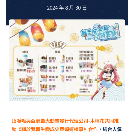
夢想TV
2024 年 8 月 30 日
GCU大賽
夢想購物
頂呱呱與亞洲最大動畫發行代理公司-木棉花共同推
動《關於我轉生變成史萊姆這檔事》合作
，結合人氣