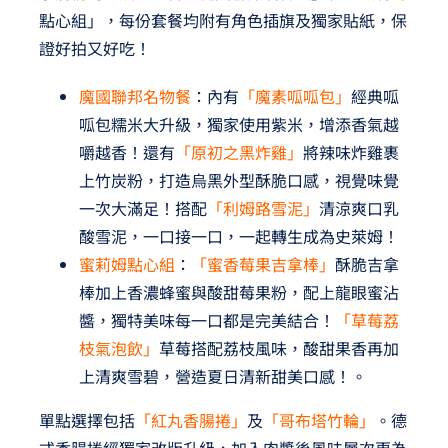
點心組」，每份套餐均附有角色插旗及獨家貼紙，保
證好拍又好吃！
魔國聯邦名物餐
：內有
「魔素呱呱包」
經典呱
呱包糯米大升級，獨家使用紫米，增添香氣越
嚼越香！還有
「原初之黑炸雞」
將辣味炸雞裹
上竹炭粉，打造烏黑外型酥脆口感，視覺味覺
一次大滿足！搭配
「利姆路雪泥」
清涼爽口乳
酸雪泥，一口接一口，一起轉生成為史萊姆！
蜜莉姆點心組
：
「蜜香莓果吉拿棒」
酥脆吉拿
棒加上香濃蜂蜜與酸甜莓果粉，配上龍眼蜜沾
醬，獨特美味每一口都是完美結合！
「草莓荔
枝氣泡飲」
草莓搭配荔枝風味，酸甜果香再加
上清爽雪碧，營造夏日清新甜美口感！。
單點選擇包括
「紅丸香腸捲」
及
「哥布塔竹輪」
。德
式香腸捲經獨家改版升級，加入肉醬後風味層次更為