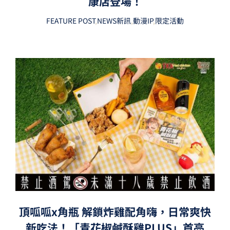
康店登場！
FEATURE POST
,
NEWS新訊
,
動漫IP
,
限定活動
頂呱呱x角瓶 解鎖炸雞配角嗨，日常爽快
新吃法！「青花椒鹹酥雞PLUS」首亮