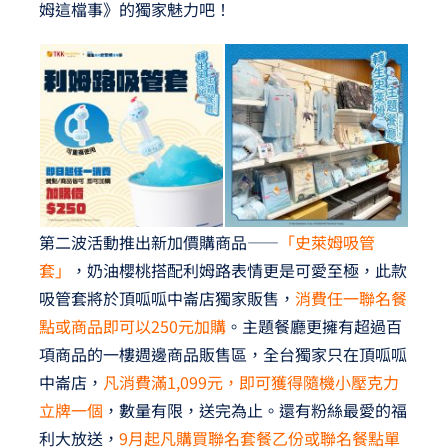
姆這檔事》的獨家魅力吧！
第二波活動推出新加價購商品——
「史萊姆吸管
套」
，奶油櫻桃搭配利姆路表情更是可愛至極，此款
吸管套將於頂呱呱中崙店獨家販售，
消費任一聯名餐
點或商品即可以250元加購
。主題餐廳更擁有超過百
項商品的一樓週邊商品販售區，全台獨家只在頂呱呱
中崙店，
凡消費滿1,099元，即可獲得隨機小壓克力
立牌一個
，數量有限，送完為止。還有粉絲最愛的福
利大放送，
9月起凡購買聯名套餐乙份或聯名餐點單