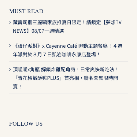
MUST READ
藏壽司攜三麗鷗家族推夏日限定！請鎖定【夢想TV
NEWS】08/07一週精選
《蛋仔派對》x Cayenne Café 聯動主題餐廳！４週
年派對於８月７日凱岩咖啡永康店登場！
頂呱呱x角瓶 解鎖炸雞配角嗨，日常爽快新吃法！
「青花椒鹹酥雞PLUS」首亮相，聯名套餐限時開
賣！
FOLLOW US