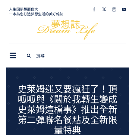
Skip
人生因夢想而偉大
一本為您打造夢想生活的美好雜誌
to
content
Search
Toggle
for:
Navigation
最新訊息
生活美學
史萊姆迷又要瘋狂了！頂
呱呱與《關於我轉生變成
室內設計
史萊姆這檔事》推出全新
購屋指南
第二彈聯名餐點及全新限
夢想旅遊
量特典