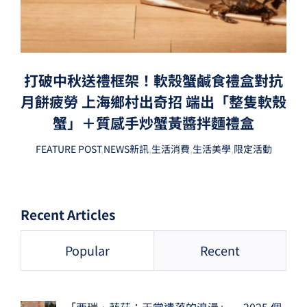
打破中秋送禮框架！軟殼蟹鹹食禮盒對抗
月餅疲勞 上海鄉村出奇招 端出「整隻軟殼
蟹」＋質感手炒蟹黃醬拌麵禮盒
FEATURE POST
,
NEWS新訊
,
生活消費
,
生活美學
,
限定活動
Recent Articles
Popular
Recent