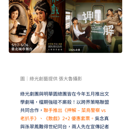
夢想TV
GCU大賽
夢想購物
圖│綠光創藝提供 張大魯攝影
綠光劇團與明華園總團皆在今年五月推出文
學劇場，檔期強碰不廝殺！以跨界策略聯盟
共同合作，
聯手推出《押解 – 菜鳥警察 vs
老扒手》、《散戲》2+2 優惠套票。
吳念真
與孫翠鳳難得世紀同台，兩人先在宣傳記者