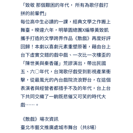
「致敬 那個艱困的年代， 所有為歌仔戲打
拼的前輩們」
每位高中生必讀的一課，經典文學之作搬上
舞臺。暌違六年，明華園總團X編導黃致凱
攜手打造的文學跨界作品《散戲》再度好評
回歸！本劇以喜劇元素重塑原著，藉由台上
台下虛實交錯的戲中戲、一次比一次樓歪的
「陳世美與秦香蓮」荒謬演出，帶出民國
五、六○年代，台灣歌仔戲受到影視產業衝
擊，從最風光的內台戲院流浪野台，在這個
表演者與經營者都措手不及的年代，台上台
下共同交織了一齣既悲催又可笑的時代大
戲……。
《散戲》場次資訊
臺北市藝文推廣處城市舞台（共8場）