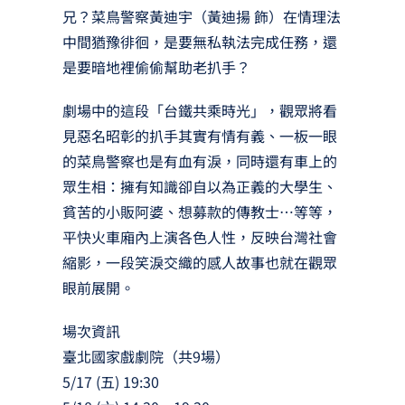
兄？菜鳥警察黃迪宇（黃迪揚 飾）在情理法
中間猶豫徘徊，是要無私執法完成任務，還
是要暗地裡偷偷幫助老扒手？
劇場中的這段「台鐵共乘時光」，觀眾將看
見惡名昭彰的扒手其實有情有義、一板一眼
的菜鳥警察也是有血有淚，同時還有車上的
眾生相：擁有知識卻自以為正義的大學生、
貧苦的小販阿婆、想募款的傳教士…等等，
平快火車廂內上演各色人性，反映台灣社會
縮影，一段笑淚交織的感人故事也就在觀眾
眼前展開。
場次資訊
臺北國家戲劇院（共9場）
5/17 (五) 19:30