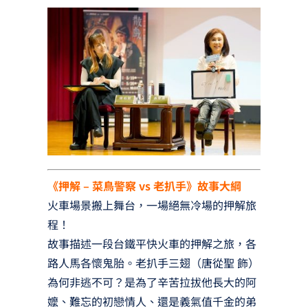
《押解 – 菜鳥警察 vs 老扒手》故事大綱
火車場景搬上舞台，一場絕無冷場的押解旅
程！
故事描述一段台鐵平快火車的押解之旅，各
路人馬各懷鬼胎。老扒手三翅（唐從聖 飾）
為何非逃不可？是為了辛苦拉拔他長大的阿
嬤、難忘的初戀情人、還是義氣值千金的弟