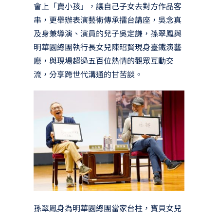
會上「賣小孩」，讓自己子女去對方作品客
串，更舉辦表演藝術傳承擂台講座，吳念真
及身兼導演、演員的兒子吳定謙，孫翠鳳與
明華園總團執行長女兒陳昭賢現身臺鐵演藝
廳，與現場超過五百位熱情的觀眾互動交
流，分享跨世代溝通的甘苦談。
孫翠鳳身為明華園總團當家台柱，寶貝女兒