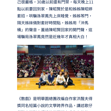
己很嚴格，30歲以前還有門禁，每天晚上11
點以前要回到家，陳昭賢於是和姊姊陳昭婷
套招，哄騙孫翠鳳先上床睡覺，姊姊等門，
隔天姊妹倆對套好時間點，姊姊用「沖馬
桶」的聲音，蓋過陳昭賢回家的開門聲，這
場騙局孫翠鳳竟然是近幾年才真相大白！
《散戲》是明華園總團改編自作家洪醒夫得
獎同名短篇小說的文學跨界作品，講述歌仔