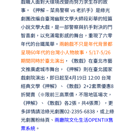
戲職人面對大環境改變而努力求生存的故
事。《押解 – 菜鳥警察 vs 老扒手》是綠光
劇團改編自臺灣幽默文學大師段彩華的短篇
小說文學大戲，是一部警察與扒手對決的鬥
智喜劇，以充滿電影感的舞台，重現了六零
年代的台鐵風華。
兩齣戲不只是年代背景都
呈現60年代的台灣小人物故事，5/17-5/26
期間同時於臺北演出
，《散戲》在臺北市藝
文推廣處城市舞台，《押解》則在臺北國家
戲劇院演出，即日起至4月19日 12:00 台灣
經典文學《押解》、《散戲》2+2套票優惠8
折開賣（※限前三高票價，不限地區場次，
《押解》、《散戲》各2張，共4張票），更
多詳情請洽綠光劇團02-2395-6838，或上綠
光劇團粉絲頁、
兩廳院文化生活OPENTIX售
票系統
。