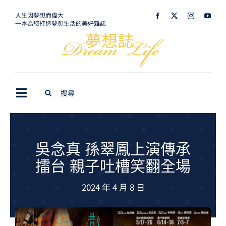
Skip
人生因夢想而偉大
一本為您打造夢想生活的美好雜誌
to
content
Search
Toggle
for:
Navigation
最新訊息
生活美學
吳念真 孫翠鳳上演傳承
擂台 親子吐槽笑翻全場
室內設計
2024 年 4 月 8 日
購屋指南
夢想旅遊