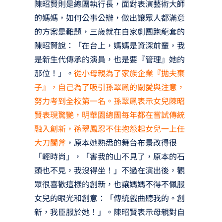
陳昭賢則是總團執行長，面對表演藝術大師
的媽媽，如何公事公辦，做出讓眾人都滿意
的方案是難題，三歲就在自家劇團跑龍套的
陳昭賢說：「在台上，媽媽是資深前輩，我
是新生代傳承的演員，也是要『管理』她的
那位！」。
從小母親為了家族企業『拋夫棄
子』，自己為了吸引孫翠鳳的關愛與注意，
努力考到全校第一名。孫翠鳳表示女兒陳昭
賢表現驚艷，明華園總團每年都在嘗試傳統
融入創新，孫翠鳳忍不住抱怨起女兒一上任
大刀闊斧
，原本她熟悉的舞台布景改得很
「輕時尚」，「害我的山不見了，原本的石
頭也不見，我沒得坐！」不過在演出後，觀
眾很喜歡這樣的創新，也讓媽媽不得不佩服
女兒的眼光和創意：「傳統戲曲聽我的。創
新，我臣服於她！」。陳昭賢表示母親對自