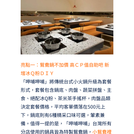
亮點一：鴛鴦鍋不加價 高ＣＰ值自助吧 新
增冰Ｑ粉ＤＩＹ
「呷哺呷哺」將傳統台式小火鍋升級為套餐
形式，套餐包含鍋底、肉盤、蔬菜拼盤、主
食、絕配冰Q粉、茶米茶手搖杯，肉盤品類
決定套餐價格，平均客單價落在500元上
下，鍋底則有6種精采口味可選，葷素兼
備。值得一提的是，「呷哺呷哺」台灣所有
分店使用的鍋具皆為特製鴛鴦鍋，
小鴛鴦裡