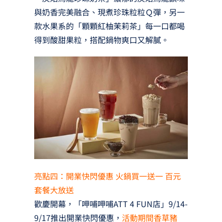
與奶香完美融合、現煮珍珠粒粒Ｑ彈，另一
款水果系的「顆顆紅柚茉莉茶」每一口都喝
得到酸甜果粒，搭配鍋物爽口又解膩。
亮點四：開業快閃優惠 火鍋買一送一 百元
套餐大放送
歡慶開幕，「呷哺呷哺ATT 4 FUN店」9/14-
9/17推出開業快閃優惠，
活動期間香草豬