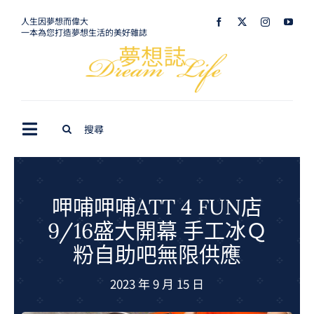
Skip
人生因夢想而偉大
一本為您打造夢想生活的美好雜誌
to
content
Search
Toggle
for:
Navigation
最新訊息
生活美學
呷哺呷哺ATT 4 FUN店
9/16盛大開幕 手工冰Ｑ
室內設計
粉自助吧無限供應
購屋指南
2023 年 9 月 15 日
夢想旅遊