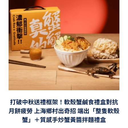
打破中秋送禮框架！軟殼蟹鹹食禮盒對抗
月餅疲勞 上海鄉村出奇招 端出「整隻軟殼
蟹」＋質感手炒蟹黃醬拌麵禮盒