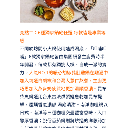
亮點二：6種獨家鍋底任選 每款皆是專業等
級
不同於坊間小火鍋使用速成湯底，「呷哺呷
哺」6款獨家鍋底皆由集團研發主廚費時半
年開發，每款都有獨挑大樑、自成一派的實
力。
人氣NO.1的暖心胡椒豬肚雞鍋在雞湯中
加入精選白胡椒和台灣大薏仁熬煮，主廚更
巧思加入燕麥奶使質地更加滑順香濃。
昆布
柴魚鍋選用台東古法烘製鰹魚乾加昆布提
鮮，煙燻香氣濃郁,湯底清甜。南洋咖哩鍋以
日式、南洋等三種咖哩交疊豐富香味，入口
醇厚香濃；脫俗番茄鍋則將炒過的洋蔥絲加