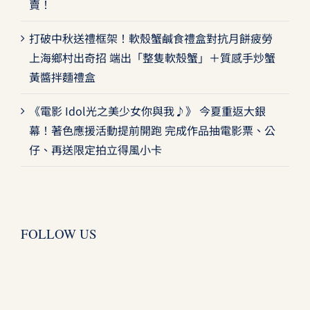
賣！
打破中秋送禮框架！軟殼蟹鹹食禮盒對抗月餅疲勞
上海鄉村出奇招 端出「整隻軟殼蟹」＋質感手炒蟹
黃醬拌麵禮盒
《電影 Idol光之美少女你與我♪》 今夏重返大銀
幕！著色應援活動提前開跑 完成作品抽電影票、公
仔、再送限定拍立得風小卡
FOLLOW US