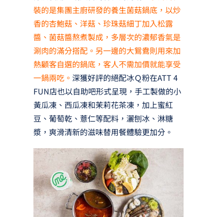
裝的是集團主廚研發的養生菌菇鍋底，以炒
香的杏鮑菇、洋菇、珍珠菇細丁加入松露
醬、菌菇醬熬煮製成，多層次的濃郁香氣是
涮肉的滿分搭配。另一邊的大鴛鴦則用來加
熱顧客自選的鍋底，客人不需加價就能享受
一鍋兩吃。
深獲好評的絕配冰Ｑ粉在ATT 4
FUN店也以自助吧形式呈現，手工製做的小
黃瓜凍、西瓜凍和茉莉花茶凍，加上蜜紅
豆、葡萄乾、薏仁等配料，灑刨冰、淋糖
漿，爽滑清新的滋味替用餐體驗更加分。