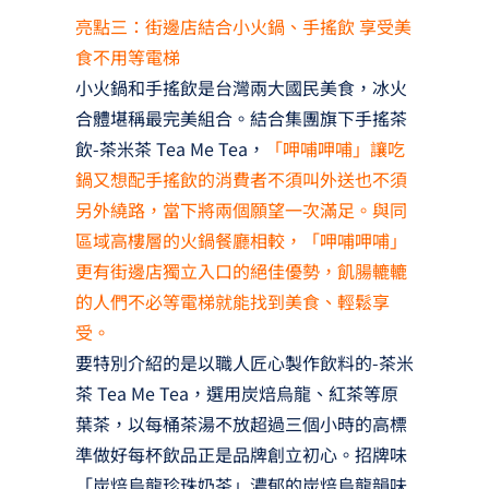
亮點三：街邊店結合小火鍋、手搖飲 享受美
食不用等電梯
小火鍋和手搖飲是台灣兩大國民美食，冰火
合體堪稱最完美組合。結合集團旗下手搖茶
飲-茶米茶 Tea Me Tea，
「呷哺呷哺」讓吃
鍋又想配手搖飲的消費者不須叫外送也不須
另外繞路，當下將兩個願望一次滿足。與同
區域高樓層的火鍋餐廳相較，「呷哺呷哺」
更有街邊店獨立入口的絕佳優勢，飢腸轆轆
的人們不必等電梯就能找到美食、輕鬆享
受。
要特別介紹的是以職人匠心製作飲料的-茶米
茶 Tea Me Tea，選用炭焙烏龍、紅茶等原
葉茶，以每桶茶湯不放超過三個小時的高標
準做好每杯飲品正是品牌創立初心。招牌味
「炭焙烏龍珍珠奶茶」濃郁的炭焙烏龍韻味