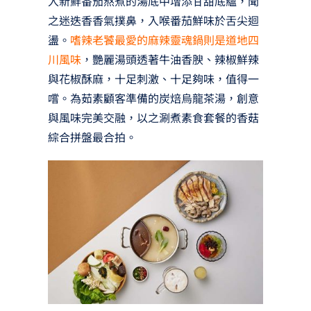
入新鮮番茄熬煮的湯底中增添甘甜底蘊，聞
之迷迭香香氣撲鼻，入喉番茄鮮味於舌尖迴
盪。
嗜辣老饕最愛的麻辣靈魂鍋則是道地四
川風味
，艷麗湯頭透著牛油香腴、辣椒鮮辣
與花椒酥麻，十足刺激、十足夠味，值得一
嚐。為茹素顧客準備的炭焙烏龍茶湯，創意
與風味完美交融，以之涮煮素食套餐的香菇
綜合拼盤最合拍。