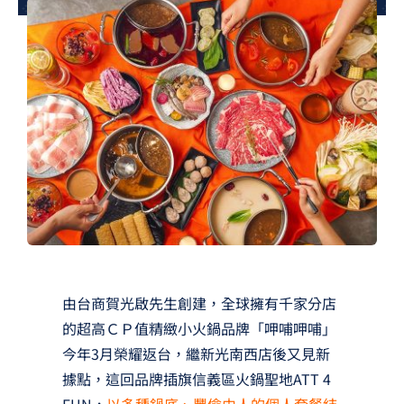
夢想TV
GCU大賽
夢想購物
由台商賀光啟先生創建，全球擁有千家分店
的超高ＣＰ值精緻小火鍋品牌「呷哺呷哺」
今年3月榮耀返台，繼新光南西店後又見新
據點，這回品牌插旗信義區火鍋聖地ATT 4
FUN，
以多種鍋底、豐儉由人的個人套餐結