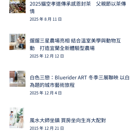
2025貓空孝道傳承感恩封茶 父親節以茶傳
情
2025 年 8 月 11 日
遛遛三星農場亮相 結合溫室美學與動物互
動 打造宜蘭全新體驗型農場
2025 年 12 月 12 日
白色三戀：Bluerider ART 冬季三展聯映 以白
為題的城市藝術旅程
2025 年 12 月 4 日
風水大師坐鎮 買房坐向生肖大配對
2015 年 12 月 21 日