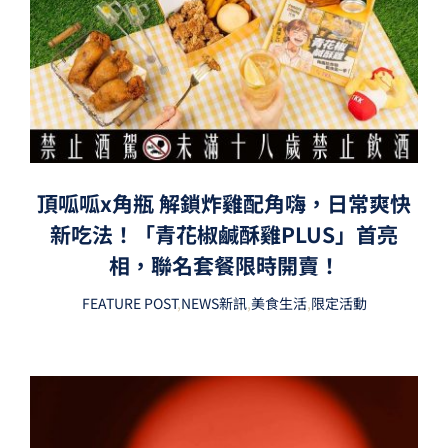
頂呱呱x角瓶 解鎖炸雞配角嗨，日常爽快
新吃法！「青花椒鹹酥雞PLUS」首亮
相，聯名套餐限時開賣！
FEATURE POST
,
NEWS新訊
,
美食生活
,
限定活動