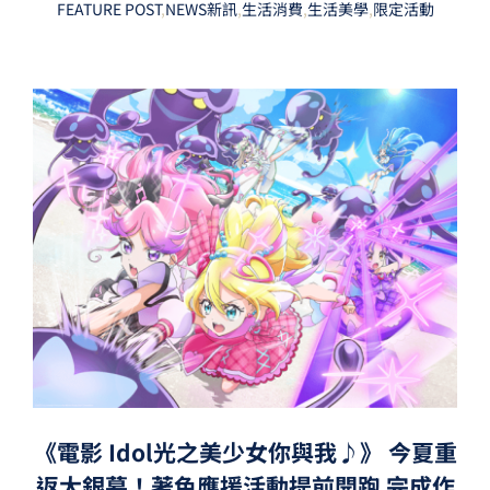
FEATURE POST
,
NEWS新訊
,
生活消費
,
生活美學
,
限定活動
《電影 Idol光之美少女你與我♪》 今夏重
返大銀幕！著色應援活動提前開跑 完成作