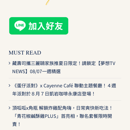
MUST READ
藏壽司攜三麗鷗家族推夏日限定！請鎖定【夢想TV
NEWS】08/07一週精選
《蛋仔派對》x Cayenne Café 聯動主題餐廳！４週
年派對於８月７日凱岩咖啡永康店登場！
頂呱呱x角瓶 解鎖炸雞配角嗨，日常爽快新吃法！
「青花椒鹹酥雞PLUS」首亮相，聯名套餐限時開
賣！