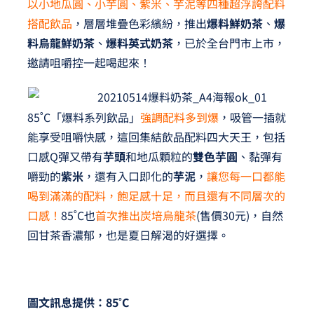
以小地瓜圓、小芋圓、紫米、芋泥等四種超浮誇配料
夢想TV
搭配飲品
，層層堆疊色彩繽紛，推出
爆料鮮奶茶
、
爆
料烏龍鮮奶茶
、
爆料英式奶茶
，已於全台門市上市，
GCU大賽
邀請咀嚼控一起喝起來！
夢想購物
85˚C「爆料系列飲品」
強調配料多到爆
，吸管一插就
能享受咀嚼快感，這回集結飲品配料四大天王，包括
口感Q彈又帶有
芋頭
和地瓜顆粒的
雙色芋圓
、黏彈有
嚼勁的
紫米
，還有入口即化的
芋泥
，
讓您每一口都能
喝到滿滿的配料，飽足感十足，而且還有不同層次的
口感！
85˚C也
首次推出炭培烏龍茶
(售價30元)，自然
回甘茶香濃郁，也是夏日解渴的好選擇。
圖文訊息提供：85˚C