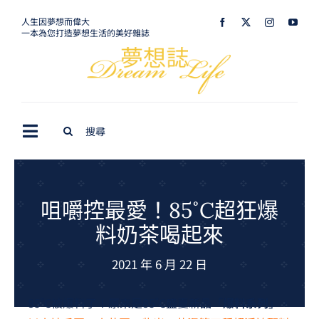
Skip
人生因夢想而偉大
一本為您打造夢想生活的美好雜誌
to
content
Search
Toggle
for:
Navigation
最新訊息
生活美學
咀嚼控最愛！85˚C超狂爆
料奶茶喝起來
室內設計
2021 年 6 月 22 日
購屋指南
夢想旅遊
85˚C被爆料了！原來是85˚C盛夏新品「
爆料系列
」，