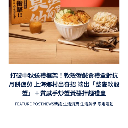
打破中秋送禮框架！軟殼蟹鹹食禮盒對抗
月餅疲勞 上海鄉村出奇招 端出「整隻軟殼
蟹」＋質感手炒蟹黃醬拌麵禮盒
FEATURE POST
,
NEWS新訊
,
生活消費
,
生活美學
,
限定活動