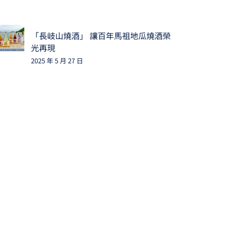
「長岐山燒酒」 讓百年馬祖地瓜燒酒榮
光再現
2025 年 5 月 27 日