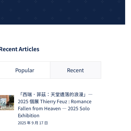
Recent Articles
Popular
Recent
「西瑞．菲茲：天堂遺落的浪漫」—
2025 個展 Thierry Feuz : Romance
Fallen from Heaven — 2025 Solo
Exhibition
2025 年 9 月 17 日