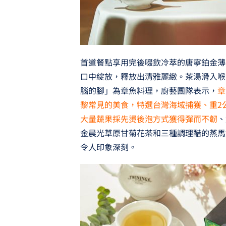
首道餐點享用完後啜飲冷萃的唐寧鉑金薄
口中綻放，釋放出清雅麗緻。茶湯滑入喉
腦的腳」為章魚料理，廚藝團隊表示，
章
黎常見的美食，特選台灣海域捕獲、重2
大量蔬果採先燙後泡方式獲得彈而不韌
、
金晨光草原甘菊花茶和三種調理醋的蒸馬
令人印象深刻。