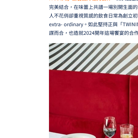
完美結合，在味蕾上共譜一場別開生面的跨
人不花俏卻重視質感的飲食日常為創立初心
extra- ordinary。如此堅持正與「
謀而合，也造就2024開年這場饗宴的合