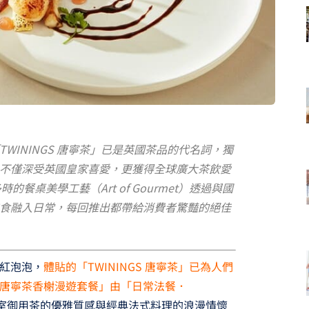
WININGS 唐寧茶」已是英國茶品的代名詞，獨
不僅深受英國皇家喜愛，更獲得全球廣大茶飲愛
的餐桌美學工藝（Art of Gourmet）透過與國
食融入日常，每回推出都帶給消費者驚豔的絕佳
紅泡泡，
體貼的「TWININGS 唐寧茶」已為人們
唐寧茶香榭漫遊套餐」由「日常法餐．
室御用茶的優雅質感與經典法式料理的浪漫情懷