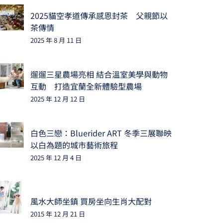
2025貓空孝道傳承感恩封茶 父親節以
茶傳情
2025 年 8 月 11 日
遛遛三星農場亮相 結合溫室美學與動物
互動 打造宜蘭全新體驗型農場
2025 年 12 月 12 日
白色三戀：Bluerider ART 冬季三展聯映
以白為題的城市藝術旅程
2025 年 12 月 4 日
風水大師坐鎮 買房坐向生肖大配對
2015 年 12 月 21 日