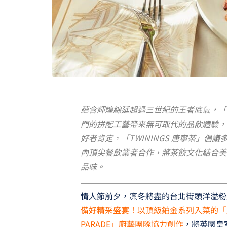
蘊含輝煌綿延超過三世紀的王者底氣，「T
門的拼配工藝帶來無可取代的品飲體驗，
好者肯定。「TWININGS 唐寧茶」倡議多時
內頂尖餐飲業者合作，將茶飲文化結合美
品味。
情人節前夕，凜冬將盡的台北街頭洋溢粉
備好精采盛宴！以頂級鉑金系列入菜的「
PARADE」廚藝團隊協力創作
，將英國皇