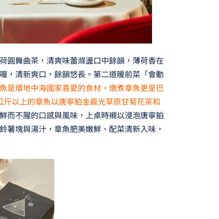
荷圓舞曲茶，清爽味蕾滌盪口中餘韻，薄荷香在
嚨，清新爽口，餘韻悠長。第二道暖前菜「會動
魚是環地中海國家喜愛的食材，燉煮章魚更是巴
公斤以上的章魚以唐寧鉑金晨光草原甘菊花茶和
鮮而不腥的口感與風味，上桌時襯以浸泡唐寧鉑
鈴薯塊與湯汁，章魚肥美嫩鮮、配菜清新入味，