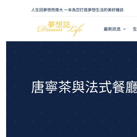
Skip
人生因夢想而偉大 一本為您打造夢想生活的美好雜誌
to
content
最新訊息
生
唐寧茶與法式餐廳