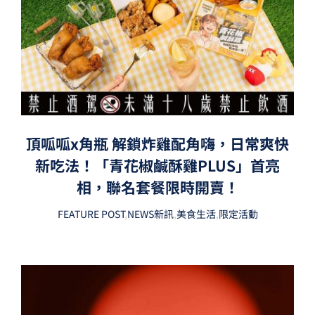
頂呱呱x角瓶 解鎖炸雞配角嗨，日常爽快
新吃法！「青花椒鹹酥雞PLUS」首亮
相，聯名套餐限時開賣！
FEATURE POST
,
NEWS新訊
,
美食生活
,
限定活動