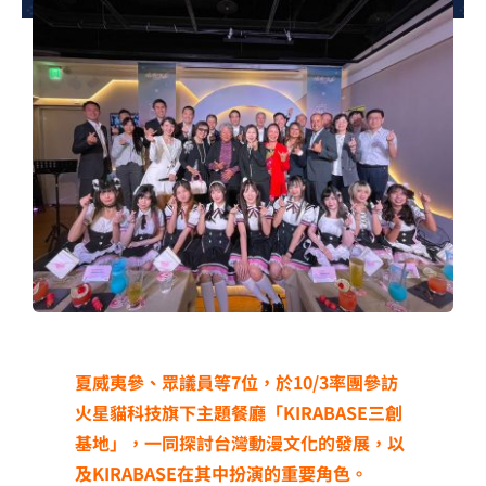
夢想TV
GCU大賽
夢想購物
夏威夷參、眾議員等7位，於10/3率團參訪
火星貓科技旗下主題餐廳「KIRABASE三創
基地」，一同探討台灣動漫文化的發展，以
及KIRABASE在其中扮演的重要角色。