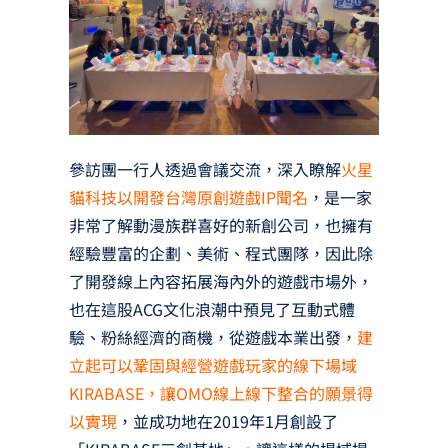
參訪團一行人透過會議交流，深入瞭解
火星
貓科技以開發台灣原創遊戲IP聞名
，是一家
非常了解動漫族群喜好的新創公司，也擁有
經驗豐富的企劃、美術、程式團隊，因此除
了開發線上內容拓展海內外的遊戲市場外，
也在這股ACG文化浪潮中預見了互動式體
驗、粉絲經濟的商機，從遊戲本業出發，
建
立起可以鞏固與經營遊戲玩家的線下場域
KIRABASE，讓OMO線上線下整合的願景得
以實現
，並成功地在2019年1月創設了