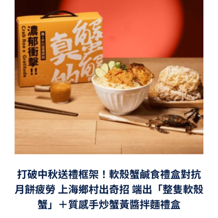
打破中秋送禮框架！軟殼蟹鹹食禮盒對抗
月餅疲勞 上海鄉村出奇招 端出「整隻軟殼
蟹」＋質感手炒蟹黃醬拌麵禮盒