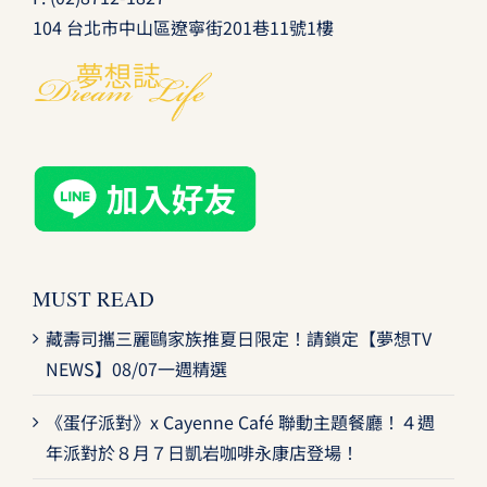
104 台北市中山區遼寧街201巷11號1樓
MUST READ
藏壽司攜三麗鷗家族推夏日限定！請鎖定【夢想TV
NEWS】08/07一週精選
《蛋仔派對》x Cayenne Café 聯動主題餐廳！４週
年派對於８月７日凱岩咖啡永康店登場！