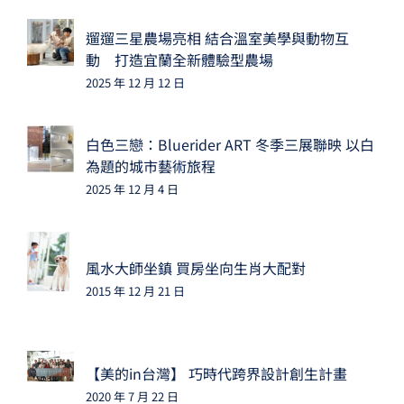
遛遛三星農場亮相 結合溫室美學與動物互
動 打造宜蘭全新體驗型農場
2025 年 12 月 12 日
白色三戀：Bluerider ART 冬季三展聯映 以白
為題的城市藝術旅程
2025 年 12 月 4 日
風水大師坐鎮 買房坐向生肖大配對
2015 年 12 月 21 日
【美的in台灣】 巧時代跨界設計創生計畫
2020 年 7 月 22 日