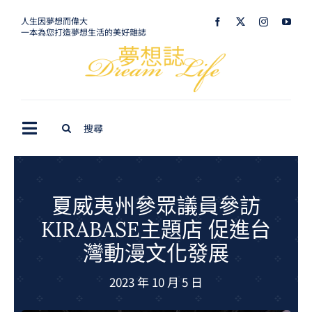
Skip
人生因夢想而偉大
一本為您打造夢想生活的美好雜誌
to
content
Search
Toggle
for:
Navigation
最新訊息
生活美學
夏威夷州參眾議員參訪
KIRABASE主題店 促進台
室內設計
灣動漫文化發展
購屋指南
2023 年 10 月 5 日
夢想旅遊