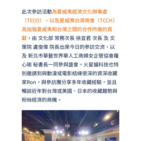
此次參訪活動
為夏威夷經濟文化辦事處
（TECO），以及夏威夷台灣商會（TCCH）
為加強夏威夷和台灣之間的合作所做的貢
獻
，由 文化部 常務次長 徐宜君 次長 及 文
策院 盧俊偉 院長出席今日的參訪交流，以
及 新北市華藝世界華人工商婦女企管協會羅
心瑜 秘書長一同參與盛會。火星貓科技也特
別邀請到與動漫或電影結緣很深的資深收藏
家Ron，與參訪團分享多年收藏經驗，並且
暢談近年對台灣或美國、日本的收藏趨勢與
粉絲經濟的商機。