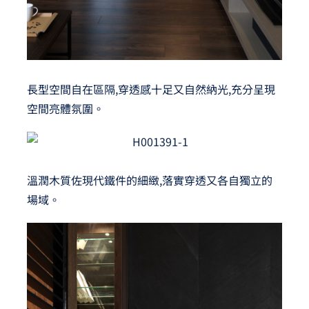
長型空間自在區隔,穿透感十足又自然納光,充分呈現
空間亮體氛圍。
溫潤木質佐現代鐵件的細緻,落實穿透又各自獨立的
場域。