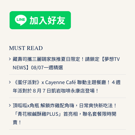
MUST READ
藏壽司攜三麗鷗家族推夏日限定！請鎖定【夢想TV
NEWS】08/07一週精選
《蛋仔派對》x Cayenne Café 聯動主題餐廳！４週
年派對於８月７日凱岩咖啡永康店登場！
頂呱呱x角瓶 解鎖炸雞配角嗨，日常爽快新吃法！
「青花椒鹹酥雞PLUS」首亮相，聯名套餐限時開
賣！