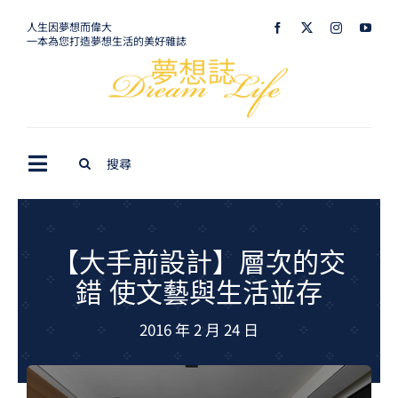
Skip
人生因夢想而偉大
一本為您打造夢想生活的美好雜誌
to
content
Search
Toggle
for:
Navigation
最新訊息
生活美學
【大手前設計】層次的交
錯 使文藝與生活並存
室內設計
2016 年 2 月 24 日
購屋指南
夢想旅遊