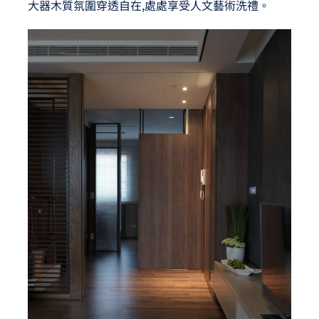
大器木質氛圍穿透自在,處處享受人文藝術洗禮。