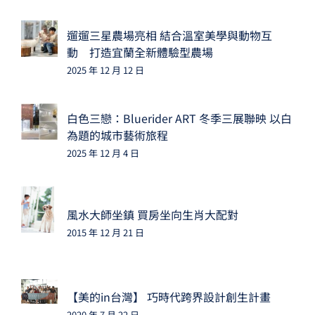
遛遛三星農場亮相 結合溫室美學與動物互
動 打造宜蘭全新體驗型農場
2025 年 12 月 12 日
白色三戀：Bluerider ART 冬季三展聯映 以白
為題的城市藝術旅程
2025 年 12 月 4 日
風水大師坐鎮 買房坐向生肖大配對
2015 年 12 月 21 日
【美的in台灣】 巧時代跨界設計創生計畫
2020 年 7 月 22 日