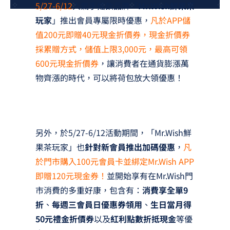
5/27-6/12
人氣手搖飲品牌「
Mr.Wish鮮果茶
夢想TV
玩家
」推出會員專屬限時優惠，
凡於APP儲
值200元即贈40元現金折價券，現金折價券
GCU大賽
採累贈方式，儲值上限3,000元，最高可領
夢想購物
600元現金折價券
，讓消費者在通貨膨漲萬
物齊漲的時代，可以將荷包放大領優惠！
另外，於5/27-6/12活動期間，「Mr.Wish鮮
果茶玩家」也
針對新會員推出加碼優惠
，
凡
於門市購入100元會員卡並綁定Mr.Wish APP
即贈120元現金券！
並開始享有在Mr.Wish門
市消費的多重好康，包含有：
消費享全單9
折
、
每週三會員日優惠券領用
、
生日當月得
50元禮金折價券
以及
紅利點數折抵現金
等優