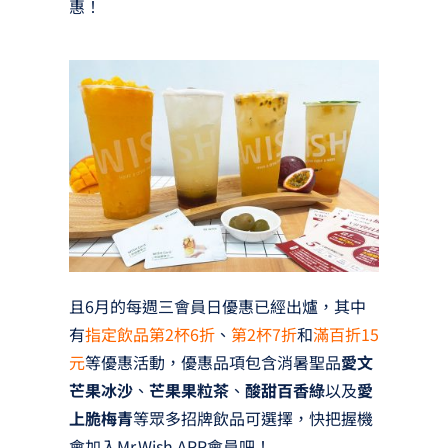
惠！
且6月的每週三會員日優惠已經出爐，其中
有
指定飲品第2杯6折
、
第2杯7折
和
滿百折15
元
等優惠活動，優惠品項包含消暑聖品
愛文
芒果冰沙
、
芒果果粒茶
、
酸甜百香綠
以及
愛
上脆梅青
等眾多招牌飲品可選擇，快把握機
會加入Mr.Wish APP會員吧！