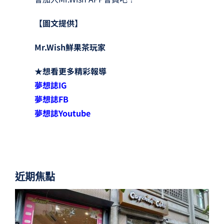
【圖文提供】
Mr.Wish鮮果茶玩家
★
想看更多精彩報導
夢想誌
IG
夢想誌
FB
夢想誌
Youtube
近期焦點