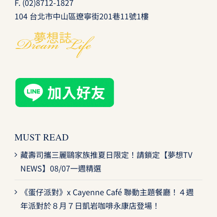
F. (02)8712-1827
104 台北市中山區遼寧街201巷11號1樓
MUST READ
藏壽司攜三麗鷗家族推夏日限定！請鎖定【夢想TV
NEWS】08/07一週精選
《蛋仔派對》x Cayenne Café 聯動主題餐廳！４週
年派對於８月７日凱岩咖啡永康店登場！