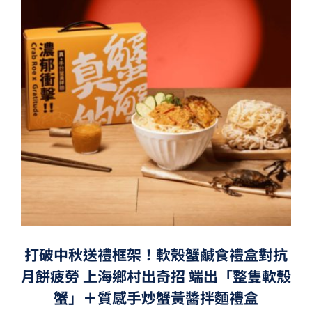
打破中秋送禮框架！軟殼蟹鹹食禮盒對抗
月餅疲勞 上海鄉村出奇招 端出「整隻軟殼
蟹」＋質感手炒蟹黃醬拌麵禮盒