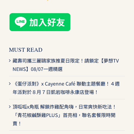
MUST READ
藏壽司攜三麗鷗家族推夏日限定！請鎖定【夢想TV
NEWS】08/07一週精選
《蛋仔派對》x Cayenne Café 聯動主題餐廳！４週
年派對於８月７日凱岩咖啡永康店登場！
頂呱呱x角瓶 解鎖炸雞配角嗨，日常爽快新吃法！
「青花椒鹹酥雞PLUS」首亮相，聯名套餐限時開
賣！