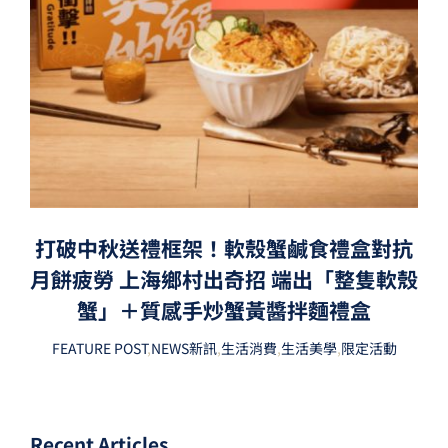
打破中秋送禮框架！軟殼蟹鹹食禮盒對抗
月餅疲勞 上海鄉村出奇招 端出「整隻軟殼
蟹」＋質感手炒蟹黃醬拌麵禮盒
FEATURE POST
,
NEWS新訊
,
生活消費
,
生活美學
,
限定活動
Recent Articles