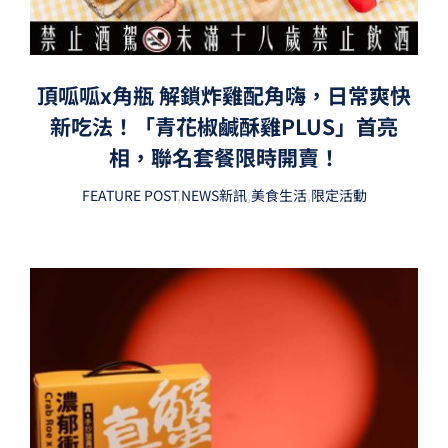
頂呱呱x角瓶 解鎖炸雞配角嗨，日常爽快
新吃法！「青花椒鹹酥雞PLUS」首亮
相，聯名套餐限時開賣！
FEATURE POST
,
NEWS新訊
,
美食生活
,
限定活動