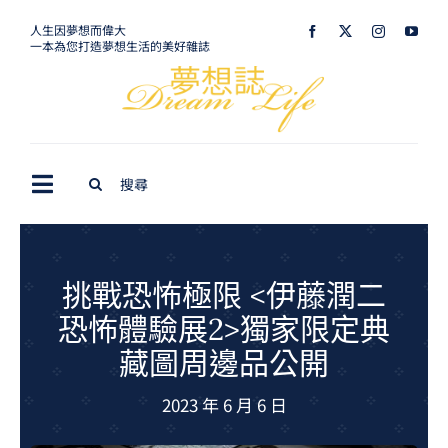
Skip
人生因夢想而偉大
一本為您打造夢想生活的美好雜誌
to
content
Search
Toggle
for:
Navigation
最新訊息
生活美學
挑戰恐怖極限 <伊藤潤二
恐怖體驗展2>獨家限定典
室內設計
藏圖周邊品公開
購屋指南
2023 年 6 月 6 日
夢想旅遊