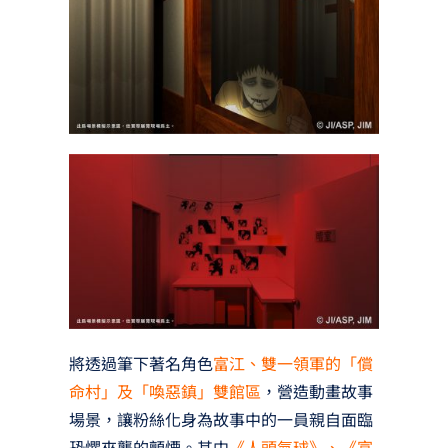
將透過筆下著名角色
富江、雙一領軍的「償
命村」及「喚惡鎮」雙館區
，營造動畫故事
場景，讓粉絲化身為故事中的一員親自面臨
恐懼來襲的顫慄。其中
《人頭氣球》、《富