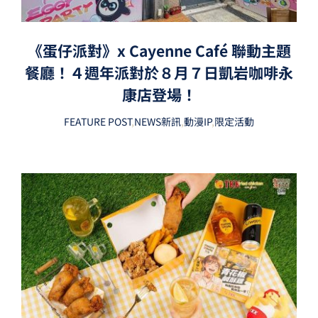
《蛋仔派對》x Cayenne Café 聯動主題
餐廳！４週年派對於８月７日凱岩咖啡永
康店登場！
FEATURE POST
,
NEWS新訊
,
動漫IP
,
限定活動