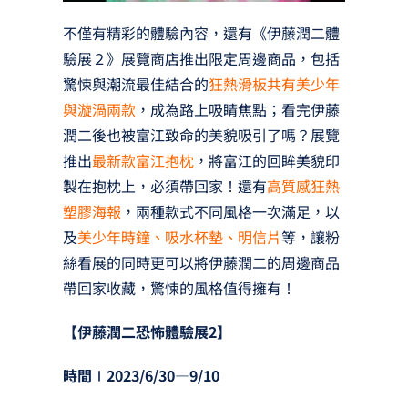
不僅有精彩的體驗內容，還有《伊藤潤二體
驗展２》展覽商店推出限定周邊商品，包括
驚悚與潮流最佳結合的
狂熱滑板共有美少年
與漩渦兩款
，成為路上吸睛焦點；看完伊藤
潤二後也被富江致命的美貌吸引了嗎？展覽
推出
最新款富江抱枕
，將富江的回眸美貌印
製在抱枕上，必須帶回家！還有
高質感狂熱
塑膠海報
，兩種款式不同風格一次滿足，以
及
美少年時鐘、吸水杯墊、明信片
等，讓粉
絲看展的同時更可以將伊藤潤二的周邊商品
帶回家收藏，驚悚的風格值得擁有！
【伊藤潤二恐怖體驗展2】
時間∣2023/6/30—9/10