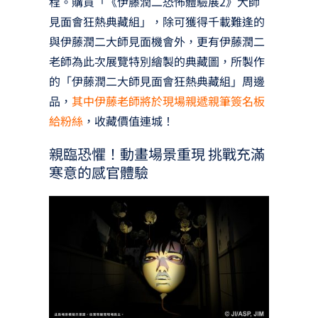
程。購買「《伊藤潤二恐怖體驗展2》大師
見面會狂熱典藏組」，除可獲得千載難逢的
與伊藤潤二大師見面機會外，更有伊藤潤二
老師為此次展覽特別繪製的典藏圖，所製作
的「伊藤潤二大師見面會狂熱典藏組」周邊
品，
其中伊藤老師將於現場親遞親筆簽名板
給粉絲
，收藏價值連城！
親臨恐懼！動畫場景重現 挑戰充滿
寒意的感官體驗