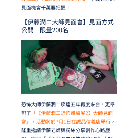
見面機會千萬要把握！
【伊藤潤二大師見面會】見面方式
公開 限量200名
恐怖大師伊藤潤二睽違五年再度來台，更舉
辦了
「《伊藤潤二恐怖體驗展2》大師見面
會」，活動將於7月1日在誠品信義店舉行
，
隆重邀請伊藤老師與粉絲分享創作心路歷