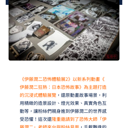
夢想TV
GCU大賽
夢想購物
《伊藤潤二恐怖體驗展2》以新系列動畫《
伊藤潤二狂熱：日本恐怖故事》為主題打造
的沉浸式體驗展覽
，還原動畫故事場景，利
用精緻的造景設計、燈光效果、真實角色互
動等，讓粉絲們親身進到伊藤潤二的世界感
受恐懼！這次還
隆重邀請到了恐怖大師「伊
藤潤二」老師來台與粉絲見面
，千載難逢的