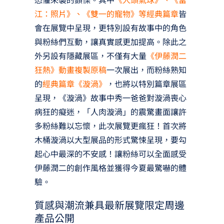
江：照片》、《雙一的寵物》等經典篇章
皆
會在展覽中呈現，更特別設有故事中的角色
與粉絲們互動，讓真實感更加提高。除此之
外另設有隱藏展區，不僅有大量
《伊藤潤二
狂熱》動畫複製原稿
一次展出，而粉絲熟知
的
經典篇章《漩渦》
，也將以特別篇章展區
呈現，《漩渦》故事中秀一爸爸對漩渦喪心
病狂的癡迷，「人肉漩渦」的震驚畫面讓許
多粉絲難以忘懷，此次展覽更瘋狂！首次將
木桶漩渦以大型展品的形式驚悚呈現，要勾
起心中最深的不安感！讓粉絲可以全面感受
伊藤潤二的創作風格並獲得今夏最驚嚇的體
驗。
質感與潮流兼具最新展覽限定周邊
產品公開