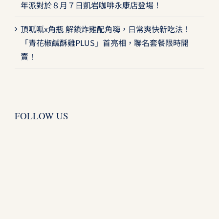
年派對於８月７日凱岩咖啡永康店登場！
頂呱呱x角瓶 解鎖炸雞配角嗨，日常爽快新吃法！
「青花椒鹹酥雞PLUS」首亮相，聯名套餐限時開
賣！
FOLLOW US