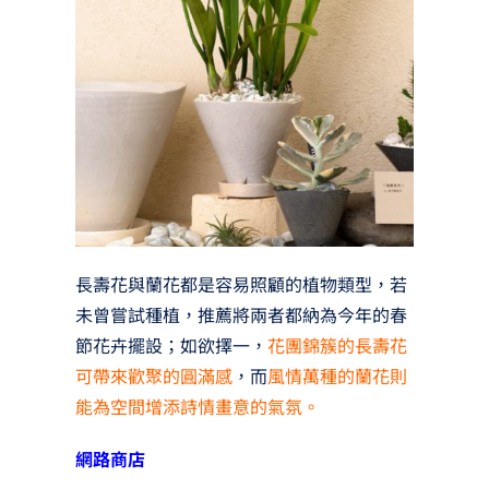
長壽花與蘭花都是容易照顧的植物類型，若
未曾嘗試種植，推薦將兩者都納為今年的春
節花卉擺設；如欲擇一，
花團錦簇的長壽花
可帶來歡聚的圓滿感
，而
風情萬種的蘭花則
能為空間增添詩情畫意的氣氛。
網路商店