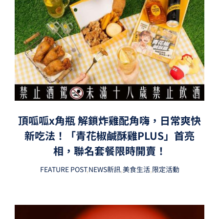
頂呱呱x角瓶 解鎖炸雞配角嗨，日常爽快
新吃法！「青花椒鹹酥雞PLUS」首亮
相，聯名套餐限時開賣！
FEATURE POST
,
NEWS新訊
,
美食生活
,
限定活動