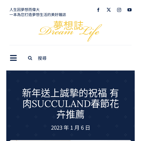
Skip
人生因夢想而偉大
一本為您打造夢想生活的美好雜誌
to
content
Search
Toggle
for:
Navigation
最新訊息
生活美學
新年送上誠摯的祝福 有
肉SUCCULAND春節花
室內設計
卉推薦
購屋指南
2023 年 1 月 6 日
夢想旅遊