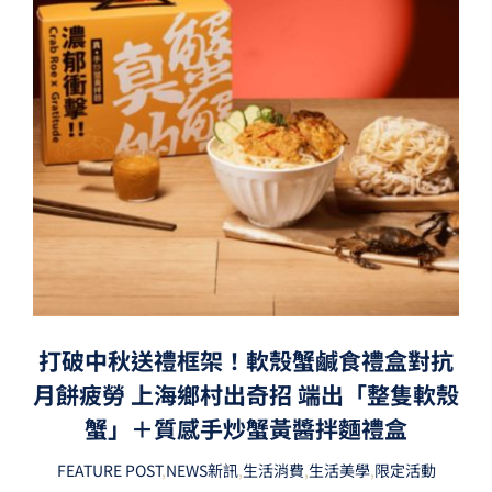
打破中秋送禮框架！軟殼蟹鹹食禮盒對抗
月餅疲勞 上海鄉村出奇招 端出「整隻軟殼
蟹」＋質感手炒蟹黃醬拌麵禮盒
FEATURE POST
,
NEWS新訊
,
生活消費
,
生活美學
,
限定活動