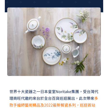
夢想TV
GCU大賽
夢想購物
世界十大瓷器之一日本皇室Noritake集團，受台灣代
理商旺代邀約來台於全台百貨巡迴展出，此次帶來
多
款手繪師藝術精品及2022最新餐瓷系列，巡迴首站