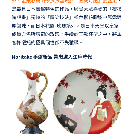
染、金銀彩與噴砂技法呈現於「五歲時記」瓷盤上
，
是最具日本風俗特色的作品，廣受大眾喜愛的「夜櫻
陶版畫」獨特的「岡染技法」粉色櫻花朦朧中展露艷
麗韻味，而日本花園-玫瑰系列，是日本天皇以皇室
成員命名所培育的玫瑰，手繪於三款杯型之中，將單
客杯襯托的極具個性卻不失雅緻。
Noritake
手繪新品 帶您進入江戶時代