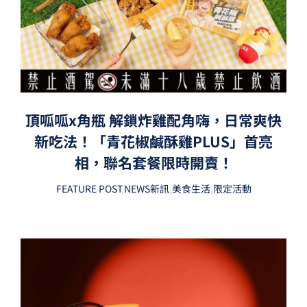
頂呱呱x角瓶 解鎖炸雞配角嗨，日常爽快
新吃法！「青花椒鹹酥雞PLUS」首亮
相，聯名套餐限時開賣！
FEATURE POST
,
NEWS新訊
,
美食生活
,
限定活動