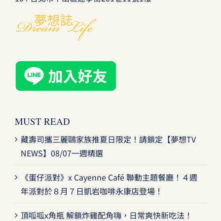
MUST READ
藏壽司攜三麗鷗家族推夏日限定！請鎖定【夢想TV
NEWS】08/07一週精選
《蛋仔派對》x Cayenne Café 聯動主題餐廳！４週
年派對於８月７日凱岩咖啡永康店登場！
頂呱呱x角瓶 解鎖炸雞配角嗨，日常爽快新吃法！