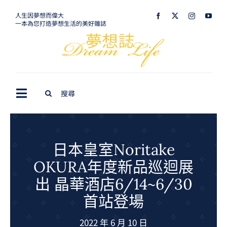
Skip
人生因夢想而偉大
一本為您打造夢想生活的美好雜誌
to
content
Search
Toggle
for:
Navigation
最新訊息
生活美學
日本皇室Noritake
OKURA年度新品巡迴展
室內設計
出 晶華酒店6/14~6/30
購屋指南
首站登場
夢想旅遊
2022 年 6 月 10 日