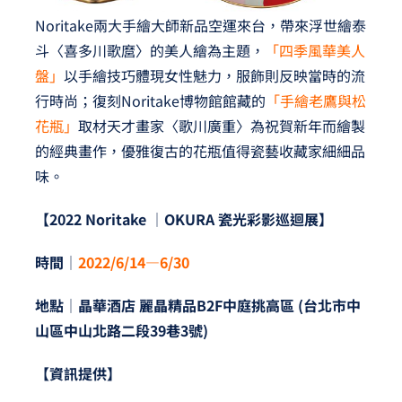
Noritake兩大手繪大師新品空運來台，帶來浮世繪泰
斗〈喜多川歌麿〉的美人繪為主題，
「四季風華美人
盤」
以手繪技巧體現女性魅力，服飾則反映當時的流
行時尚；復刻Noritake博物館館藏的
「手繪老鷹與松
花瓶」
取材天才畫家〈歌川廣重〉為祝賀新年而繪製
的經典畫作，優雅復古的花瓶值得瓷藝收藏家細細品
味。
【2022 Noritake │OKURA 瓷光彩影巡迴展】
時間│
2022/6/14—6/30
地點│晶華酒店 麗晶精品B2F中庭挑高區 (台北市中
山區中山北路二段39巷3號)
【資訊提供】