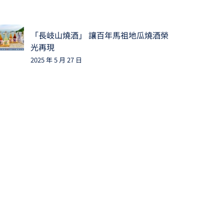
「長岐山燒酒」 讓百年馬祖地瓜燒酒榮
光再現
2025 年 5 月 27 日