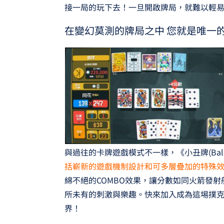
接一局的玩下去！一旦開啟牌局，就難以輕
在變幻莫測的牌局之中 您就是唯一
與過往的卡牌遊戲模式不一樣，《小丑牌(Bala
括嶄新的遊戲機制設計和可多層疊加的特殊
綿不絕的COMBO效果，讓分數如同火箭發
所未有的刺激與樂趣。快來加入成為這埸撲
界！