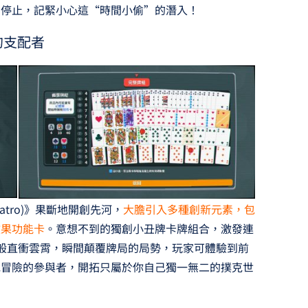
易停止，記緊小心這“時間小偷”的潛入！
的支配者
tro)》果斷地開創先河，
大膽引入多種創新元素，包
效果功能卡
。意想不到的獨創小丑牌卡牌組合，激發連
射般直衝雲霄，瞬間顛覆牌局的局勢，玩家可體驗到前
克冒險的參與者，開拓只屬於你自己獨一無二的撲克世