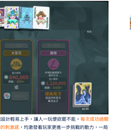
，遊戲設計輕易上手，讓人一玩便欲罷不能。
每次成功過關
長的刺激感
，均激發着玩家更進一步挑戰的動力，一局