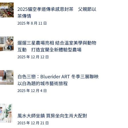
2025貓空孝道傳承感恩封茶 父親節以
茶傳情
2025 年 8 月 11 日
遛遛三星農場亮相 結合溫室美學與動物
互動 打造宜蘭全新體驗型農場
2025 年 12 月 12 日
白色三戀：Bluerider ART 冬季三展聯映
以白為題的城市藝術旅程
2025 年 12 月 4 日
風水大師坐鎮 買房坐向生肖大配對
2015 年 12 月 21 日