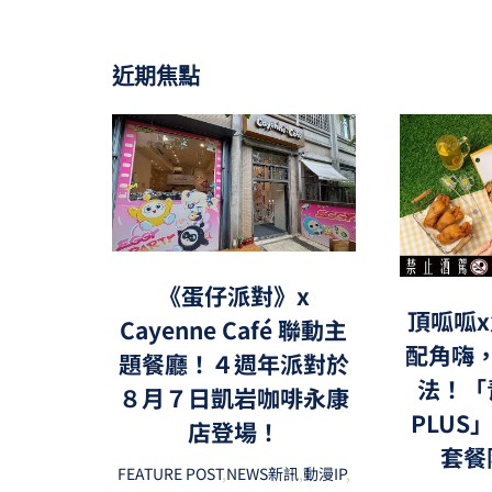
近期焦點
《蛋仔派對》x
頂呱呱x
Cayenne Café 聯動主
配角嗨
題餐廳！４週年派對於
法！「
８月７日凱岩咖啡永康
PLUS
店登場！
套餐
FEATURE POST
,
NEWS新訊
,
動漫IP
,