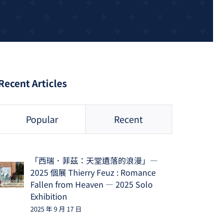
Recent Articles
Popular
Recent
「西瑞．菲茲：天堂遺落的浪漫」—
2025 個展 Thierry Feuz : Romance
Fallen from Heaven — 2025 Solo
Exhibition
2025 年 9 月 17 日