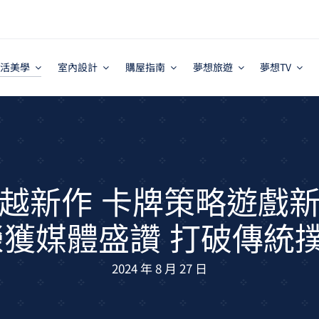
活美學
室內設計
購屋指南
夢想旅遊
夢想TV
越新作 卡牌策略遊戲
）》榮獲媒體盛讚 打破傳
2024 年 8 月 27 日