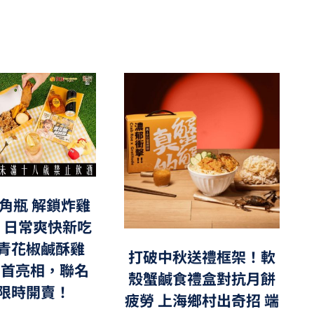
角瓶 解鎖炸雞
，日常爽快新吃
青花椒鹹酥雞
打破中秋送禮框架！軟
」首亮相，聯名
殼蟹鹹食禮盒對抗月餅
限時開賣！
疲勞 上海鄉村出奇招 端