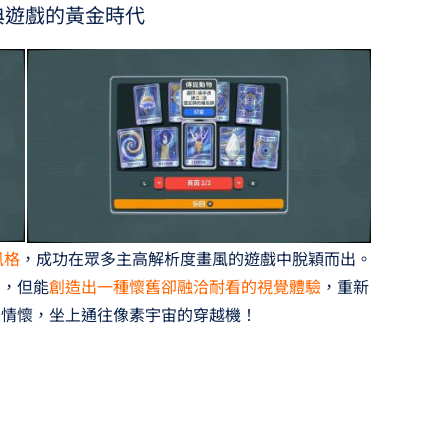
典遊戲的黃金時代
風格
，成功在眾多主高解析度畫風的遊戲中脫穎而出。
用，但能
創造出一種懷舊卻融洽耐看的視覺體驗
，重新
漫情懷，坐上通往像素宇宙的穿越機！