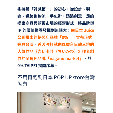
抱持著「質感第一」的初心，從設計、製
造、通路到物流一手包辦，透過創意十足的
提案商品與顛覆市場的經營形式，將品牌與
IP 的價值從零發揮到無限大！
由日本 Juice
公司推出的快閃店品牌「0%」，宣布正式
進駐台灣
，
首波強打就由風靡台日韓三地的
人氣作品《吉伊卡哇（ちいかわ）》作者創
作的全角色品牌「nagano market」
，於
0% TAIPEI 揭開序幕。
不用再跑到日本 POP UP store台灣
就有