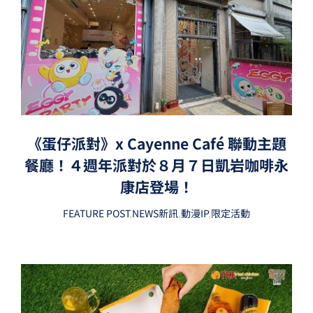
《蛋仔派對》x Cayenne Café 聯動主題
餐廳！４週年派對於８月７日凱岩咖啡永
康店登場！
FEATURE POST
,
NEWS新訊
,
動漫IP
,
限定活動