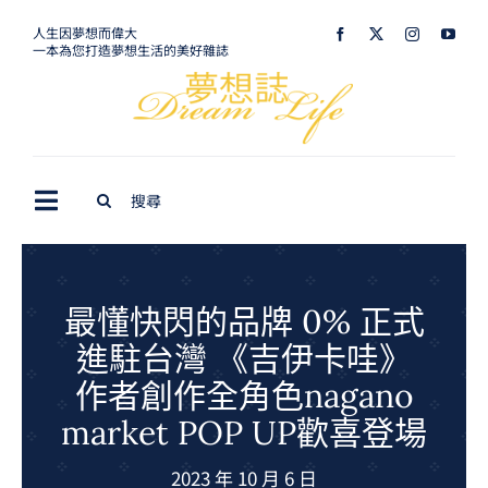
Skip
人生因夢想而偉大
一本為您打造夢想生活的美好雜誌
to
content
Search
Toggle
for:
Navigation
最新訊息
生活美學
最懂快閃的品牌 0% 正式
進駐台灣 《吉伊卡哇》
室內設計
作者創作全角色nagano
購屋指南
market POP UP歡喜登場
夢想旅遊
2023 年 10 月 6 日