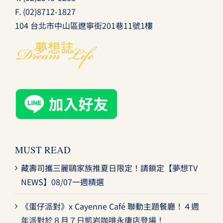
F. (02)8712-1827
104 台北市中山區遼寧街201巷11號1樓
MUST READ
藏壽司攜三麗鷗家族推夏日限定！請鎖定【夢想TV
NEWS】08/07一週精選
《蛋仔派對》x Cayenne Café 聯動主題餐廳！４週
年派對於８月７日凱岩咖啡永康店登場！