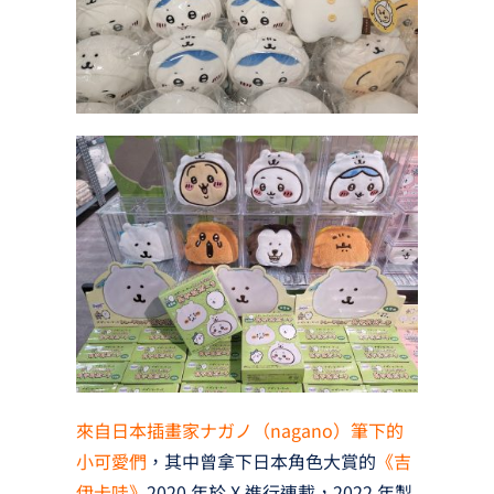
來自日本插畫家ナガノ（nagano）筆下的
小可愛們
，其中曾拿下日本角色大賞的
《吉
伊卡哇》
2020 年於 X 進行連載，2022 年製