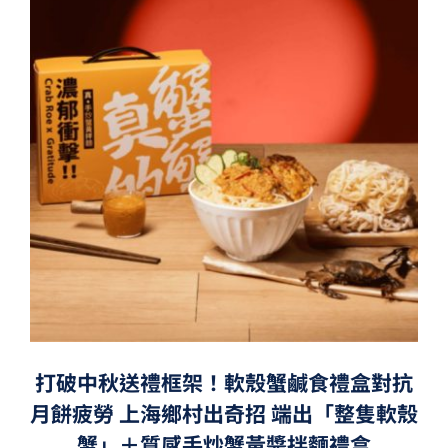
打破中秋送禮框架！軟殼蟹鹹食禮盒對抗
月餅疲勞 上海鄉村出奇招 端出「整隻軟殼
蟹」＋質感手炒蟹黃醬拌麵禮盒