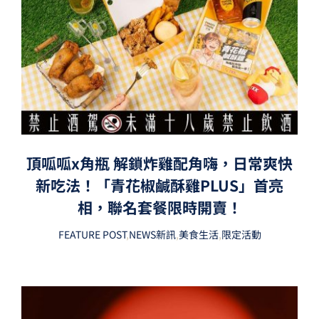
頂呱呱x角瓶 解鎖炸雞配角嗨，日常爽快
新吃法！「青花椒鹹酥雞PLUS」首亮
相，聯名套餐限時開賣！
FEATURE POST
,
NEWS新訊
,
美食生活
,
限定活動