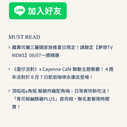
MUST READ
藏壽司攜三麗鷗家族推夏日限定！請鎖定【夢想TV
NEWS】08/07一週精選
《蛋仔派對》x Cayenne Café 聯動主題餐廳！４週
年派對於８月７日凱岩咖啡永康店登場！
頂呱呱x角瓶 解鎖炸雞配角嗨，日常爽快新吃法！
「青花椒鹹酥雞PLUS」首亮相，聯名套餐限時開
賣！