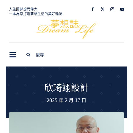
Skip
人生因夢想而偉大
一本為您打造夢想生活的美好雜誌
to
content
Search
Toggle
for:
Navigation
最新訊息
生活美學
欣琦翊設計
室內設計
2025 年 2 月 17 日
購屋指南
夢想旅遊