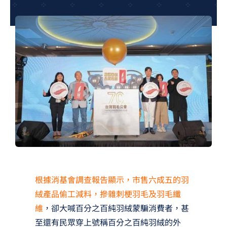
夢想TV
GCU大賽
夢想購物
根據消基會調查報告顯示，市售六成五的羽
絨產品偷工減料，摻雜刺梗羽毛及羽毛纖
維
，卻大喊百分之百純羽絨蒙騙消費者，甚
至還有民眾穿上號稱百分之百純羽絨的外