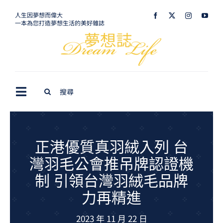
Skip
人生因夢想而偉大
一本為您打造夢想生活的美好雜誌
to
content
Search
Toggle
for:
Navigation
最新訊息
生活美學
正港優質真羽絨入列 台
灣羽毛公會推吊牌認證機
室內設計
制 引領台灣羽絨毛品牌
購屋指南
力再精進
夢想旅遊
2023 年 11 月 22 日