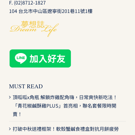
F. (02)8712-1827
104 台北市中山區遼寧街201巷11號1樓
MUST READ
頂呱呱x角瓶 解鎖炸雞配角嗨，日常爽快新吃法！
「青花椒鹹酥雞PLUS」首亮相，聯名套餐限時開
賣！
打破中秋送禮框架！軟殼蟹鹹食禮盒對抗月餅疲勞