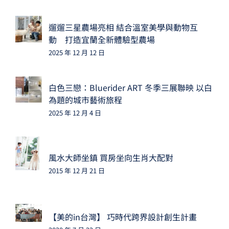
遛遛三星農場亮相 結合溫室美學與動物互
動 打造宜蘭全新體驗型農場
2025 年 12 月 12 日
白色三戀：Bluerider ART 冬季三展聯映 以白
為題的城市藝術旅程
2025 年 12 月 4 日
風水大師坐鎮 買房坐向生肖大配對
2015 年 12 月 21 日
【美的in台灣】 巧時代跨界設計創生計畫