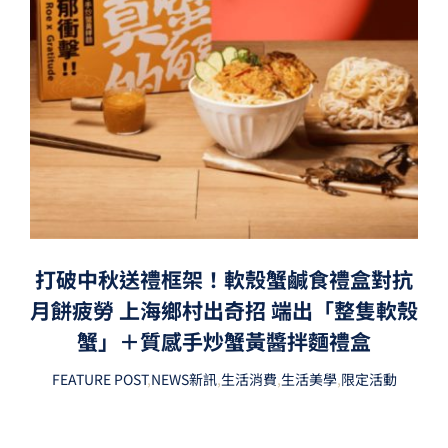
打破中秋送禮框架！軟殼蟹鹹食禮盒對抗
月餅疲勞 上海鄉村出奇招 端出「整隻軟殼
蟹」＋質感手炒蟹黃醬拌麵禮盒
FEATURE POST
,
NEWS新訊
,
生活消費
,
生活美學
,
限定活動