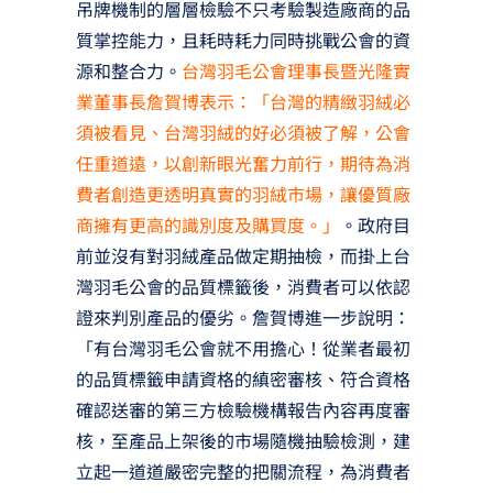
吊牌機制的層層檢驗不只考驗製造廠商的品
質掌控能力，且耗時耗力同時挑戰公會的資
源和整合力。
台灣羽毛公會理事長暨光隆實
業董事長詹賀博表示：「台灣的精緻羽絨必
須被看見、台灣羽絨的好必須被了解，公會
任重道遠，以創新眼光奮力前行，期待為消
費者創造更透明真實的羽絨市場，讓優質廠
商擁有更高的識別度及購買度。」
。政府目
前並沒有對羽絨產品做定期抽檢，而掛上台
灣羽毛公會的品質標籤後，消費者可以依認
證來判別產品的優劣。詹賀博進一步說明：
「有台灣羽毛公會就不用擔心！從業者最初
的品質標籤申請資格的縝密審核、符合資格
確認送審的第三方檢驗機構報告內容再度審
核，至產品上架後的市場隨機抽驗檢測，建
立起一道道嚴密完整的把關流程，為消費者