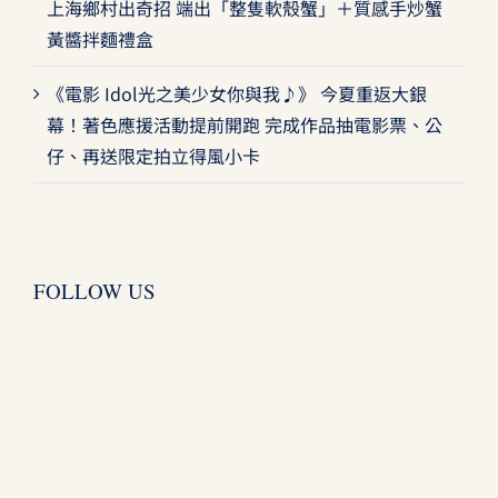
上海鄉村出奇招 端出「整隻軟殼蟹」＋質感手炒蟹
黃醬拌麵禮盒
《電影 Idol光之美少女你與我♪》 今夏重返大銀
幕！著色應援活動提前開跑 完成作品抽電影票、公
仔、再送限定拍立得風小卡
FOLLOW US