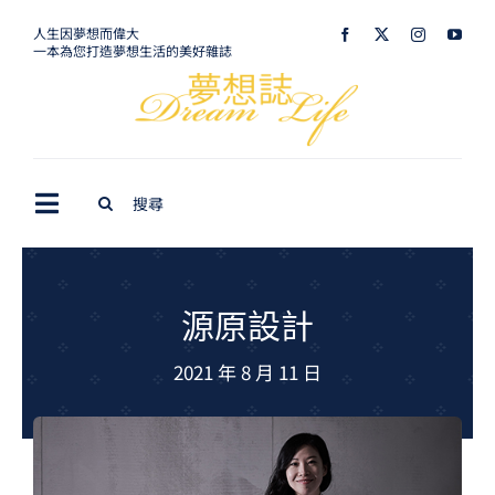
Skip
人生因夢想而偉大
一本為您打造夢想生活的美好雜誌
to
content
Search
Toggle
for:
Navigation
最新訊息
生活美學
源原設計
室內設計
2021 年 8 月 11 日
購屋指南
夢想旅遊