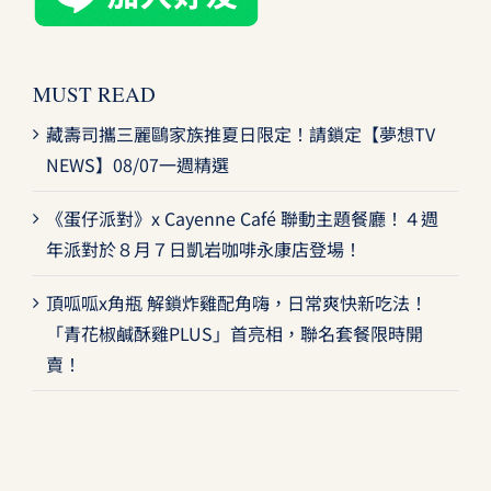
MUST READ
藏壽司攜三麗鷗家族推夏日限定！請鎖定【夢想TV
NEWS】08/07一週精選
《蛋仔派對》x Cayenne Café 聯動主題餐廳！４週
年派對於８月７日凱岩咖啡永康店登場！
頂呱呱x角瓶 解鎖炸雞配角嗨，日常爽快新吃法！
「青花椒鹹酥雞PLUS」首亮相，聯名套餐限時開
賣！