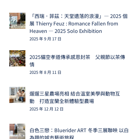
「西瑞．菲茲：天堂遺落的浪漫」— 2025 個
展 Thierry Feuz : Romance Fallen from
Heaven — 2025 Solo Exhibition
2025 年 9 月 17 日
2025貓空孝道傳承感恩封茶 父親節以茶傳
情
2025 年 8 月 11 日
遛遛三星農場亮相 結合溫室美學與動物互
動 打造宜蘭全新體驗型農場
2025 年 12 月 12 日
白色三戀：Bluerider ART 冬季三展聯映 以白
為題的城市藝術旅程