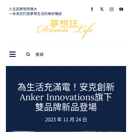
Skip
人生因夢想而偉大
一本為您打造夢想生活的美好雜誌
to
content
Search
Toggle
for:
Navigation
最新訊息
生活美學
為生活充滿電！安克創新
Anker Innovations旗下
室內設計
雙品牌新品登場
購屋指南
2023 年 11 月 24 日
夢想旅遊