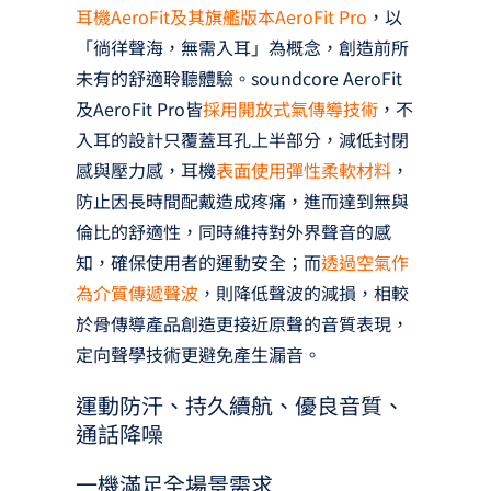
耳機AeroFit及其旗艦版本AeroFit Pro
，以
「徜徉聲海，無需入耳」為概念，創造前所
未有的舒適聆聽體驗。soundcore AeroFit
及AeroFit Pro皆
採用開放式氣傳導技術
，不
入耳的設計只覆蓋耳孔上半部分，減低封閉
感與壓力感，耳機
表面使用彈性柔軟材料
，
防止因長時間配戴造成疼痛，進而達到無與
倫比的舒適性，同時維持對外界聲音的感
知，確保使用者的運動安全；而
透過空氣作
為介質傳遞聲波
，則降低聲波的減損，相較
於骨傳導產品創造更接近原聲的音質表現，
定向聲學技術更避免產生漏音。
運動防汗、持久續航、優良音質、
通話降噪
一機滿足全場景需求