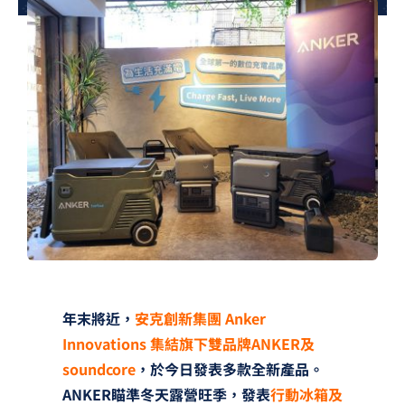
夢想TV
GCU大賽
夢想購物
年末將近，
安克創新集團 Anker
Innovations 集結旗下雙品牌ANKER及
soundcore
，於今日發表多款全新產品。
ANKER瞄準冬天露營旺季，發表
行動冰箱及