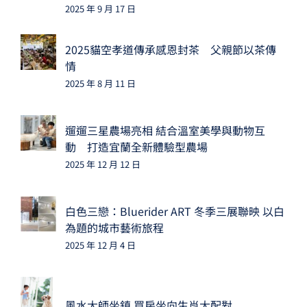
2025 年 9 月 17 日
2025貓空孝道傳承感恩封茶 父親節以茶傳
情
2025 年 8 月 11 日
遛遛三星農場亮相 結合溫室美學與動物互
動 打造宜蘭全新體驗型農場
2025 年 12 月 12 日
白色三戀：Bluerider ART 冬季三展聯映 以白
為題的城市藝術旅程
2025 年 12 月 4 日
風水大師坐鎮 買房坐向生肖大配對