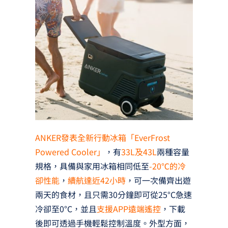
ANKER發表全新行動冰箱「EverFrost
Powered Cooler」
，有
33L及43L
兩種容量
規格，具備與家用冰箱相同低至
-20℃的冷
卻性能
，
續航達近42小時
，可一次備齊出遊
兩天的食材，且只需30分鐘即可從25°C急速
冷卻至0°C，並且
支援APP遠端遙控
，下載
後即可透過手機輕鬆控制溫度。外型方面，