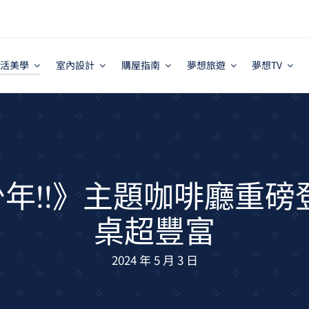
活美學
室內設計
購屋指南
夢想旅遊
夢想TV
年!!》主題咖啡廳重磅
桌超豐富
2024 年 5 月 3 日