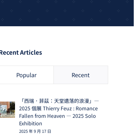
Recent Articles
Popular
Recent
「西瑞．菲茲：天堂遺落的浪漫」—
2025 個展 Thierry Feuz : Romance
Fallen from Heaven — 2025 Solo
Exhibition
2025 年 9 月 17 日