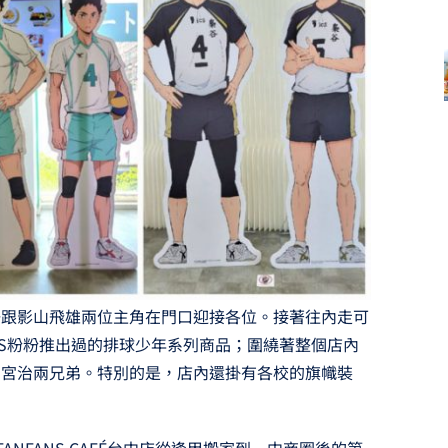
向翔陽跟影山飛雄兩位主角在門口迎接各位。接著往內走可
NS粉粉推出過的排球少年系列商品；圍繞著整個店內
、宮治兩兄弟。特別的是，店內還掛有各校的旗幟裝
ANFANS CAFÉ台中店從逢甲搬家到一中商圈後的第