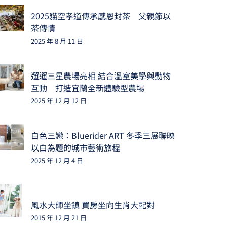
2025貓空孝道傳承感恩封茶 父親節以
茶傳情
2025 年 8 月 11 日
遛遛三星農場亮相 結合溫室美學與動物
互動 打造宜蘭全新體驗型農場
2025 年 12 月 12 日
白色三戀：Bluerider ART 冬季三展聯映
以白為題的城市藝術旅程
2025 年 12 月 4 日
風水大師坐鎮 買房坐向生肖大配對
2015 年 12 月 21 日