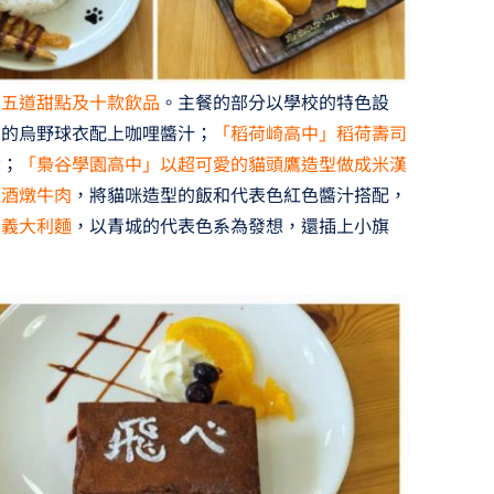
、五道甜點及十款飲品
。主餐的部分以學校的特色設
愛的烏野球衣配上咖哩醬汁；
「稻荷崎高中」稻荷壽司
食；
「梟谷學園高中」以超可愛的貓頭鷹造型做成米漢
紅酒燉牛肉
，將貓咪造型的飯和代表色紅色醬汁搭配，
菇義大利麵
，以青城的代表色系為發想，還插上小旗