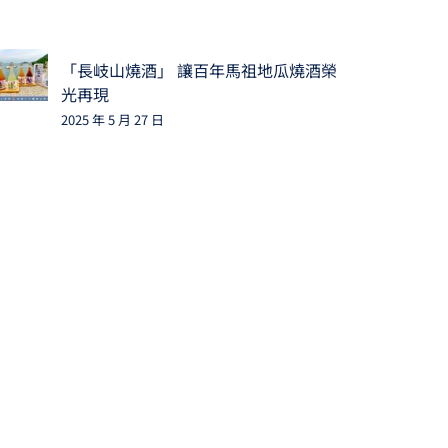
「長岐山燒酒」 讓百年馬祖地瓜燒酒榮
光再現
2025 年 5 月 27 日