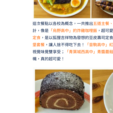
這次餐點以各校為概念，一共推出
五道主餐
計，像是
「烏野高中」的炸雞咖哩飯
，超可
定食
，是以狐狸吉祥物為發想的豆皮壽司定
堡套餐
，讓人捨不得吃下去！
「音駒高中」
視覺味覺雙享受；
「青葉城西高中」青醬蘑
幟，真的超可愛！