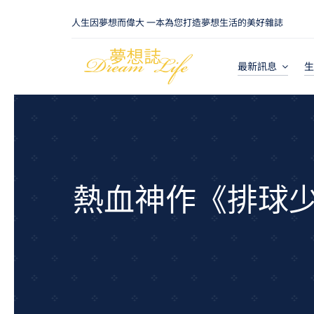
Skip
人生因夢想而偉大 一本為您打造夢想生活的美好雜誌
to
content
最新訊息
生
熱血神作《排球少