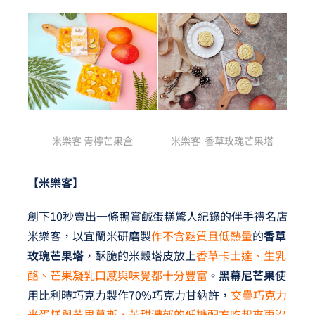
米樂客 青檸芒果盒
米樂客 香草玫瑰芒果塔
【米樂客】
創下10秒賣出一條鴨賞鹹蛋糕驚人紀錄的伴手禮名店
米樂客，以宜蘭米研磨製
作不含麩質且低熱量
的
香草
玫瑰芒果塔
，酥脆的米穀塔皮放上
香草卡士達、生乳
酪、芒果凝乳口感與味覺都十分豐富
。
黑幕尼芒果
使
用比利時巧克力製作70%巧克力甘納許，
交疊巧克力
米蛋糕與芒果慕斯，苦甜濃郁的低糖配方吃起來更沒