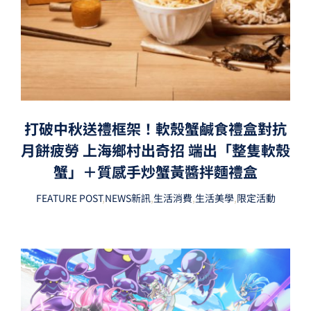
打破中秋送禮框架！軟殼蟹鹹食禮盒對抗
月餅疲勞 上海鄉村出奇招 端出「整隻軟殼
蟹」＋質感手炒蟹黃醬拌麵禮盒
FEATURE POST
,
NEWS新訊
,
生活消費
,
生活美學
,
限定活動