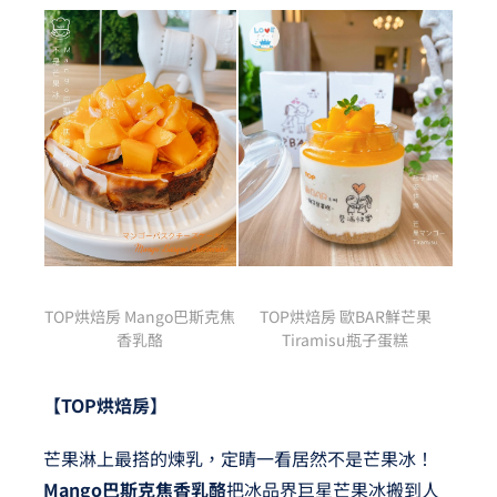
TOP烘焙房 Mango巴斯克焦
TOP烘焙房 歐BAR鮮芒果
香乳酪
Tiramisu瓶子蛋糕
【TOP
烘焙房】
芒果淋上最搭的煉乳，定睛一看居然不是芒果冰！
Mango巴斯克焦香乳酪
把冰品界巨星芒果冰搬到人