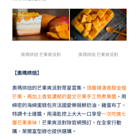
奧瑪烘焙 芒果爽派對
奧瑪烘焙 芒果爽派對
【奧瑪烘焙】
奧瑪烘焙的芒果爽派對眾星雲集，
頂層撲滿香甜金煌
芒果，再加上香氣濃郁的愛文芒果手工熬煮果醬
，用
綿密的海綿蛋糕包夾法國愛樂薇鮮奶油、雞蛋布丁、
特調卡士達醬，用湯匙挖上大大一口享受
一次吃進七
層芒果美味！
芒果爽派對除官網預訂，在全家行動
購、萊爾富型錄也提供選購。