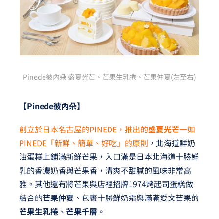
Pinede彼內朵 盛夏光芒、芒果生乳捲、芒果仲夏(左至右)
【Pinede
彼內朵】
創立於日本名古屋的PINEDE，推出的
盛夏光芒
一如
PINEDE「新鮮、簡單、好吃」的原則
，北海道鮮奶
油蛋糕上鋪滿新鮮芒果，入口滿是日本北海道十勝鮮
乳的香濃奶香與芒果香，清爽不甜膩的風味非常高
雅。其他還有將芒果與店裡招牌1974烤起司蛋糕做
結合的
芒果仲夏
、包裹十勝鮮奶霜與滿滿愛文芒果的
芒果生乳捲
、
芒果千層
。