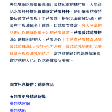
去年獲網路聲量最高彌月蛋糕冠軍的橘村屋，人氣商
品水果杯杯推出
夏季限定芒果杯杯
，使用屏東枋寮特
優級愛文芒果與手工芒果醬，搭配北海道鮮奶油、雞
蛋布丁與濃郁卡士達醬，口感層次豐富，
多人分享的
話則可以選購份量十足的芒果寶盒
。
芒果蔓越莓雙拼
滿足選擇困難的人，芒果派以
手工熬煮芒果揉混酒釀
蔓越莓鋪滿比利時巧克力派皮，蔓越莓乳酪則用北美
紅寶石與香濃乳酪結合
，富含維他命C的蔓越莓讓喜
歡甜點的人也可以吃得健康又美麗。
圖文訊息提供：德麥食品
★想看更多精彩報導
夢想誌官網
夢想誌IG