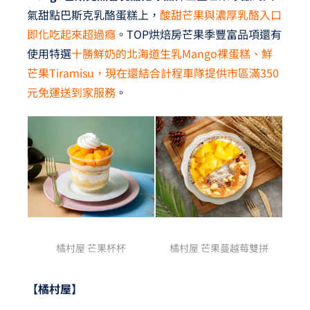
氣甜點巴斯克乳酪蛋糕上，
酸甜芒果與濃厚乳酪入口
即化吃起來超過癮
。TOP烘焙房芒果季豐富品項還有
使用特選
十勝鮮奶的北海道生乳Mango裸蛋糕、鮮
芒果Tiramisu，現在還結合計程車隊提供市區滿350
元免運送到家服務
。
橘村屋 芒果杯杯
橘村屋 芒果蔓越莓雙拼
【橘村屋】