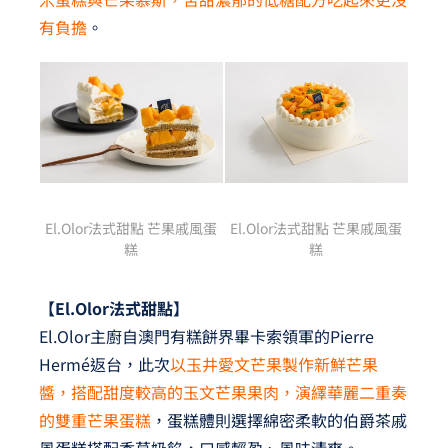
有負擔
。
El.Olor法式甜點 芒果戚風蛋
El.Olor法式甜點 芒果戚風蛋
糕
糕
【El.Olor
法式甜點】
El.Olor主廚自澳門有糕餅界畢卡索領軍的Pierre
Hermé返台，此次
以玉井愛文芒果製作新鮮芒果
醬，搭配甜度較高的玉文芒果果肉，演繹華麗二重奏
的雙重芒果蛋糕
，蛋糕體則選擇綿密柔軟的伯爵茶戚
風蛋糕搭配香草奶餡，口感輕盈、風味清爽。