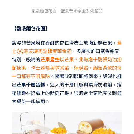
馥漫麵包花園 – 盛夏芒果季全系列產品
【馥漫麵包花園】
馥漫的芒果塔在香酥的杏仁塔皮上放滿新鮮芒果，
蓋
上QQ寒天凍再點綴奢華金箔
，多層次的口感香甜又
特別。吸睛的
芒果星空
以芒果、北海道十勝鮮奶油搭
配榛果、卡士達醬與抹茶餡、檸檬餡，綿密柔軟的每
一口都有不同風味
。隨著父親節即將到來，馥漫也推
出
芒果千層蛋糕
，迷人的千層口感與柔滑奶油餡，搭
配鋪疊在奶霜上的新鮮芒果，很適合全家吃完父親節
大餐後一起享用。