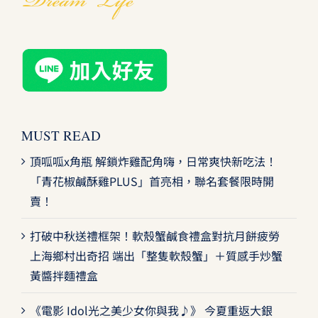
MUST READ
頂呱呱x角瓶 解鎖炸雞配角嗨，日常爽快新吃法！
「青花椒鹹酥雞PLUS」首亮相，聯名套餐限時開
賣！
打破中秋送禮框架！軟殼蟹鹹食禮盒對抗月餅疲勞
上海鄉村出奇招 端出「整隻軟殼蟹」＋質感手炒蟹
黃醬拌麵禮盒
《電影 Idol光之美少女你與我♪》 今夏重返大銀