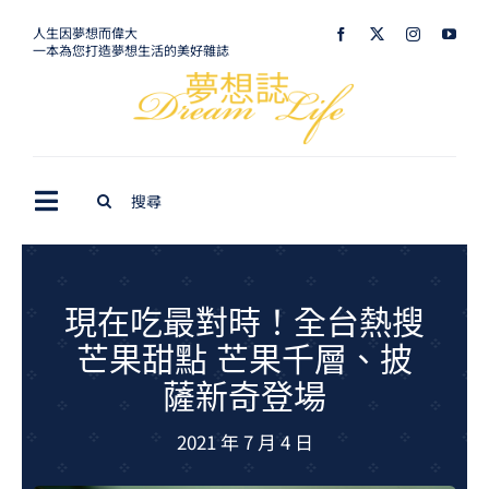
Skip
人生因夢想而偉大
一本為您打造夢想生活的美好雜誌
to
content
Search
Toggle
for:
Navigation
最新訊息
生活美學
現在吃最對時！全台熱搜
芒果甜點 芒果千層、披
室內設計
薩新奇登場
購屋指南
2021 年 7 月 4 日
夢想旅遊