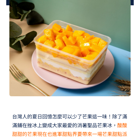
夢想TV
GCU大賽
夢想購物
台灣人的夏日回憶怎麼可以少了芒果這一味！除了滿
滿鋪在挫冰上變成大家最愛的消暑聖品芒果冰，
酸酸
甜甜的芒果現在也進軍甜點界要帶來一場芒果甜點派