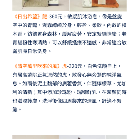
《日出希望》龍
-360元，敏感肌沐浴皂，像是盤旋
空中的青龍，雲霧繚繞於身，輕盈、柔軟。內斂的檜
木香，彷彿置身森林，緩解疲勞，安定緊繃情緒；老
青黛粉性寒清熱，可以舒緩搔癢不適感，非常適合敏
弱肌膚日常洗身。
《晴空萬里吹來的風》虎
-320元，白色洗顏皂上，
有居高遠眺正氣凜然的虎，散發心無旁鶩的純淨氣
息。如雨後泥土馥郁的廣藿香氣，伴隨檸檬草、尤加
利的清新；其中添加珍珠粉、瑞穗鮮乳，在潔顏同時
也滋潤護膚，洗淨後像四周襲來的清風，舒適不緊
繃。