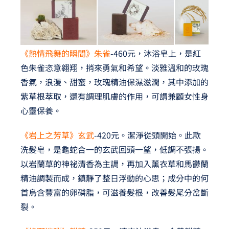
《熱情飛舞的瞬間》朱雀
-460元，沐浴皂上，是紅
色朱雀恣意翱翔，捎來勇氣和希望。淡雅溫和的玫瑰
香氣，浪漫、甜蜜，玫瑰精油保濕滋潤，其中添加的
紫草根萃取，還有調理肌膚的作用，可謂兼顧女性身
心靈保養。
《岩上之芳草》玄武
-420元。潔淨從頭開始。此款
洗髮皂，是龜蛇合一的玄武回頭一望，低調不張揚。
以岩蘭草的神祕清香為主調，再加入薰衣草和馬鬱蘭
精油調製而成，鎮靜了整日浮動的心思；成分中的何
首烏含豐富的卵磷脂，可滋養髮根，改善髮尾分岔斷
裂。