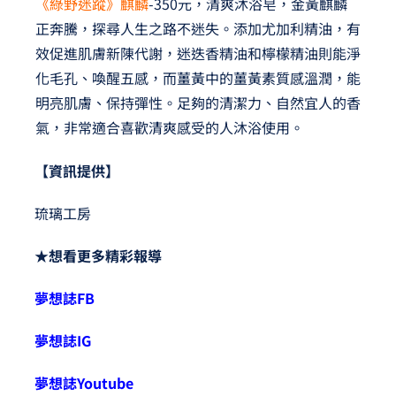
《綠野迷蹤》麒麟
-350元，清爽沐浴皂，金黃麒麟
正奔騰，探尋人生之路不迷失。添加尤加利精油，有
效促進肌膚新陳代謝，迷迭香精油和檸檬精油則能淨
化毛孔、喚醒五感，而薑黃中的薑黃素質感溫潤，能
明亮肌膚、保持彈性。足夠的清潔力、自然宜人的香
氣，非常適合喜歡清爽感受的人沐浴使用。
【資訊提供】
琉璃工房
★想看更多精彩報導
夢想誌FB
夢想誌IG
夢想誌Youtube