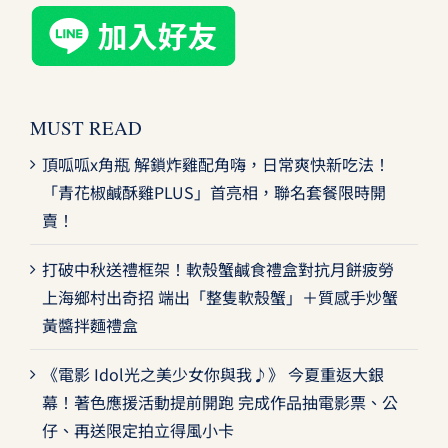
MUST READ
頂呱呱x角瓶 解鎖炸雞配角嗨，日常爽快新吃法！
「青花椒鹹酥雞PLUS」首亮相，聯名套餐限時開
賣！
打破中秋送禮框架！軟殼蟹鹹食禮盒對抗月餅疲勞
上海鄉村出奇招 端出「整隻軟殼蟹」＋質感手炒蟹
黃醬拌麵禮盒
《電影 Idol光之美少女你與我♪》 今夏重返大銀
幕！著色應援活動提前開跑 完成作品抽電影票、公
仔、再送限定拍立得風小卡