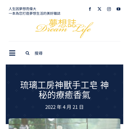
Skip
人生因夢想而偉大
一本為您打造夢想生活的美好雜誌
to
content
Search
Toggle
for:
Navigation
最新訊息
生活美學
琉璃工房神獸手工皂 神
秘的療癒香氣
室內設計
2022 年 4 月 21 日
購屋指南
夢想旅遊