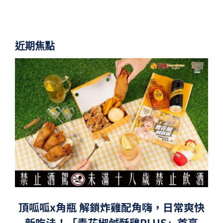
近期焦點
頂呱呱x角瓶 解鎖炸雞配角嗨，日常爽快
新吃法！「青花椒鹹酥雞PLUS」首亮