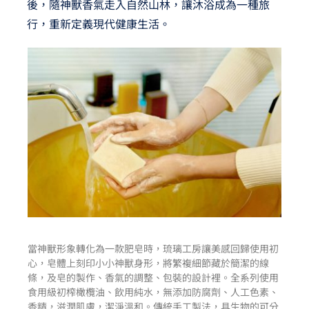
後，隨神獸香氣走入自然山林，讓沐浴成為一種旅
行，重新定義現代健康生活。
當神獸形象轉化為一款肥皂時，琉璃工房讓美感回歸使用初
心，皂體上刻印小小神獸身形，將繁複細節藏於簡潔的線
條，及皂的製作、香氣的調整、包裝的設計裡。全系列使用
食用級初榨橄欖油、飲用純水，無添加防腐劑、人工色素、
香精，滋潤肌膚，潔淨溫和。傳統手工製法，具生物的可分