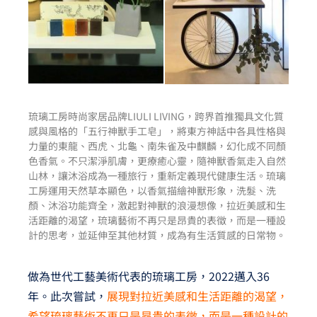
琉璃工房時尚家居品牌LIULI LIVING，跨界首推獨具文化質
感與風格的「五行神獸手工皂」，將東方神話中各具性格與
力量的東龍、西虎、北龜、南朱雀及中麒麟，幻化成不同顏
色香氣。不只潔淨肌膚，更療癒心靈，隨神獸香氣走入自然
山林，讓沐浴成為一種旅行，重新定義現代健康生活。琉璃
工房運用天然草本顯色，以香氣描繪神獸形象，洗髮、洗
顏、沐浴功能齊全，激起對神獸的浪漫想像，拉近美感和生
活距離的渴望，琉璃藝術不再只是昂貴的表徵，而是一種設
計的思考，並延伸至其他材質，成為有生活質感的日常物。
做為世代工藝美術代表的琉璃工房，2022邁入36
年。此次嘗試，
展現對拉近美感和生活距離的渴望，
希望琉璃藝術不再只是昂貴的表徵，而是一種設計的