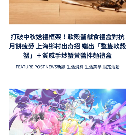
打破中秋送禮框架！軟殼蟹鹹食禮盒對抗
月餅疲勞 上海鄉村出奇招 端出「整隻軟殼
蟹」＋質感手炒蟹黃醬拌麵禮盒
FEATURE POST
,
NEWS新訊
,
生活消費
,
生活美學
,
限定活動