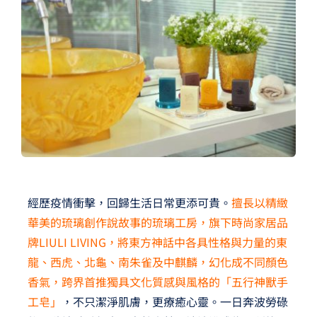
夢想TV
GCU大賽
夢想購物
經歷疫情衝擊，回歸生活日常更添可貴。
擅長以精緻
華美的琉璃創作說故事的琉璃工房，旗下時尚家居品
牌LIULI LIVING，將東方神話中各具性格與力量的東
龍、西虎、北龜、南朱雀及中麒麟，幻化成不同顏色
香氣，跨界首推獨具文化質感與風格的「五行神獸手
工皂」
，不只潔淨肌膚，更療癒心靈。一日奔波勞碌