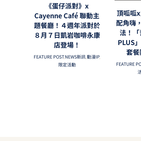
《蛋仔派對》x
頂呱呱x
Cayenne Café 聯動主
配角嗨
題餐廳！４週年派對於
法！「
８月７日凱岩咖啡永康
PLUS
店登場！
套餐
FEATURE POST
,
NEWS新訊
,
動漫IP
,
FEATURE P
限定活動