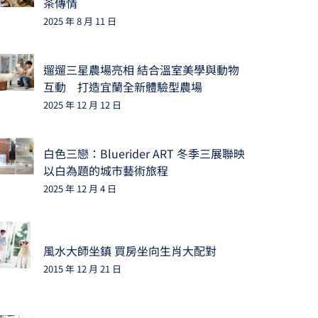
茶傳情
2025 年 8 月 11 日
遛遛三星農場亮相 結合溫室美學與動物
互動 打造宜蘭全新體驗型農場
2025 年 12 月 12 日
白色三戀：Bluerider ART 冬季三展聯映
以白為題的城市藝術旅程
2025 年 12 月 4 日
風水大師坐鎮 買房坐向生肖大配對
2015 年 12 月 21 日