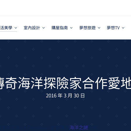
活美學
室內設計
購屋指南
夢想旅遊
夢想TV
傳奇海洋探險家合作愛
2016 年 3 月 30 日
éline Cousteau )合作推出
海洋之謎
系列