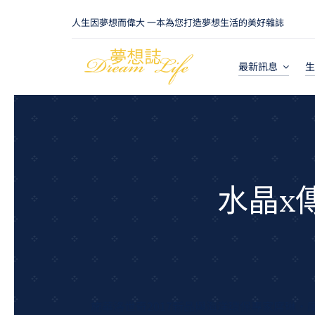
Skip
人生因夢想而偉大 一本為您打造夢想生活的美好雜誌
to
content
最新訊息
生
水晶x
施華洛世奇2017新品與海洋環保專家席琳•庫斯托(C