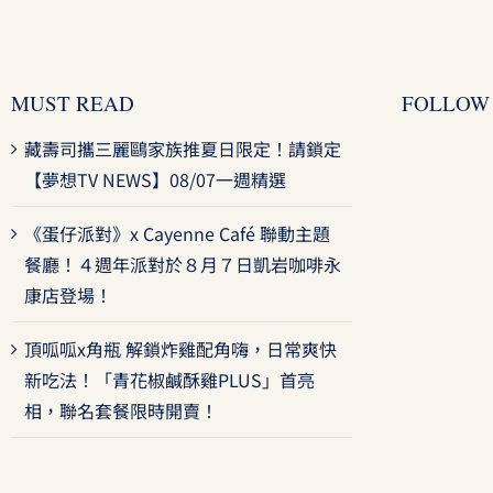
MUST READ
FOLLOW
藏壽司攜三麗鷗家族推夏日限定！請鎖定
【夢想TV NEWS】08/07一週精選
《蛋仔派對》x Cayenne Café 聯動主題
餐廳！４週年派對於８月７日凱岩咖啡永
康店登場！
頂呱呱x角瓶 解鎖炸雞配角嗨，日常爽快
新吃法！「青花椒鹹酥雞PLUS」首亮
相，聯名套餐限時開賣！