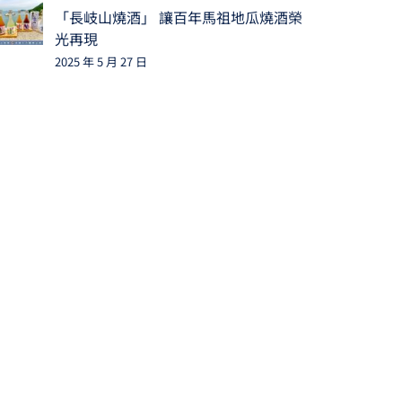
「長岐山燒酒」 讓百年馬祖地瓜燒酒榮
光再現
2025 年 5 月 27 日