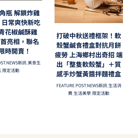
角瓶 解鎖炸雞
，日常爽快新吃
青花椒鹹酥雞
打破中秋送禮框架！軟
」首亮相，聯名
殼蟹鹹食禮盒對抗月餅
限時開賣！
疲勞 上海鄉村出奇招 端
出「整隻軟殼蟹」＋質
OST
,
NEWS新訊
,
美食生
活
,
限定活動
感手炒蟹黃醬拌麵禮盒
FEATURE POST
,
NEWS新訊
,
生活消
費
,
生活美學
,
限定活動