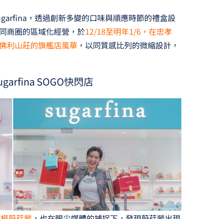
arfina，透過創新多變的口味與順應時節的禮盒設
不同商圈的區域化經營，於
12/18至明年1/6，在忠孝
比佛利山莊的旗艦店風華
，以同質感比列的微縮設計，
rfina SOGO快閃店
名模蔚葒縈
，也在眼尖媒體的捕捉下，發現蔚葒縈出現