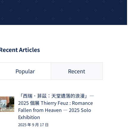
Recent Articles
Popular
Recent
「西瑞．菲茲：天堂遺落的浪漫」—
2025 個展 Thierry Feuz : Romance
Fallen from Heaven — 2025 Solo
Exhibition
2025 年 9 月 17 日