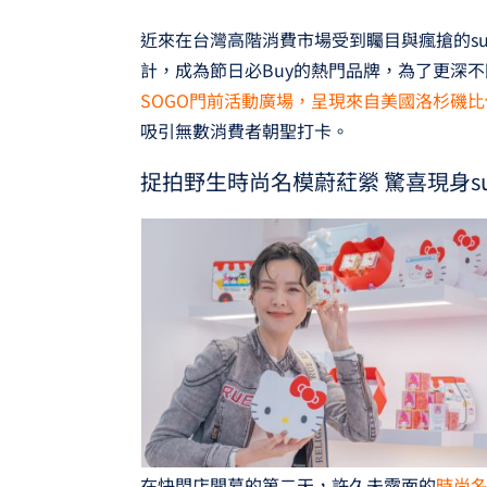
近來在台灣高階消費市場受到矚目與瘋搶的sug
計，成為節日必Buy的熱門品牌，為了更深
SOGO門前活動廣場，呈現來自美國洛杉磯
吸引無數消費者朝聖打卡。
捉拍野生時尚名模蔚葒縈 驚喜現身suga
在快閃店開幕的第二天，許久未露面的
時尚