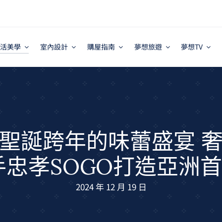
活美學
室內設計
購屋指南
夢想旅遊
夢想TV
聖誕跨年的味蕾盛宴 
na攜手忠孝SOGO打造亞
2024 年 12 月 19 日