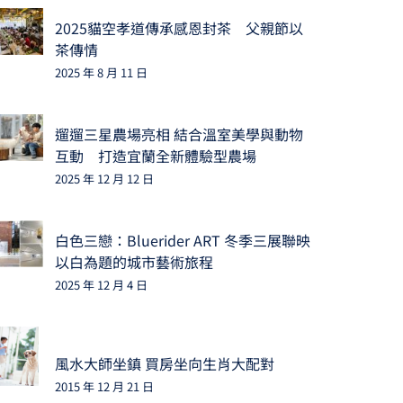
2025貓空孝道傳承感恩封茶 父親節以
茶傳情
2025 年 8 月 11 日
遛遛三星農場亮相 結合溫室美學與動物
互動 打造宜蘭全新體驗型農場
2025 年 12 月 12 日
白色三戀：Bluerider ART 冬季三展聯映
以白為題的城市藝術旅程
2025 年 12 月 4 日
風水大師坐鎮 買房坐向生肖大配對
2015 年 12 月 21 日