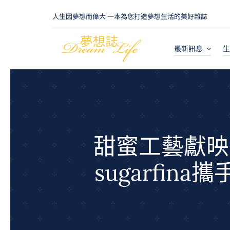
Skip
人生因夢想而偉大 一本為您打造夢想生活的美好雜誌
to
content
最新訊息
生
甜蜜工藝獻映
sugarfi