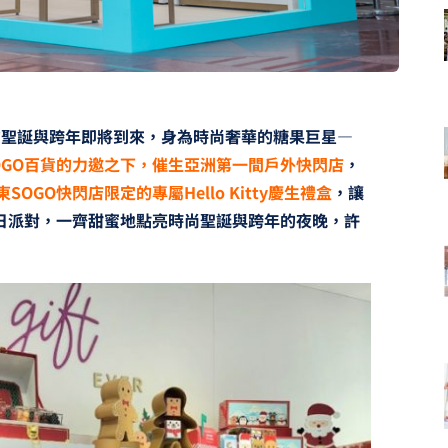
的聖誕與跨年即將到來，身為時尚奢華的糖果巨星—
OGO百貨的力邀之下，催生亞洲第一間戶外快閃店
，
SOGO快閃店限定的專屬Hello Kitty慶生禮盒
，讓
生日派對，一齊甜蜜地點亮時尚聖誕與跨年的夜晚，許