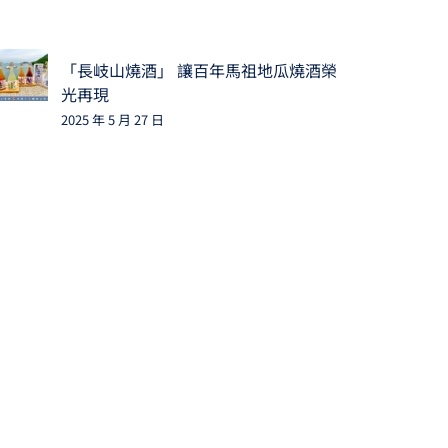
「長岐山燒酒」 讓百年馬祖地瓜燒酒榮
光再現
2025 年 5 月 27 日