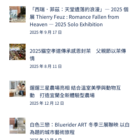
「西瑞．菲茲：天堂遺落的浪漫」— 2025 個
展 Thierry Feuz : Romance Fallen from
Heaven — 2025 Solo Exhibition
2025 年 9 月 17 日
2025貓空孝道傳承感恩封茶 父親節以茶傳
情
2025 年 8 月 11 日
遛遛三星農場亮相 結合溫室美學與動物互
動 打造宜蘭全新體驗型農場
2025 年 12 月 12 日
白色三戀：Bluerider ART 冬季三展聯映 以白
為題的城市藝術旅程
2025 年 12 月 4 日