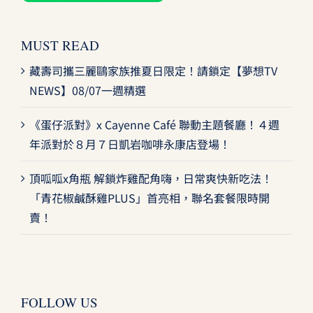
MUST READ
藏壽司攜三麗鷗家族推夏日限定！請鎖定【夢想TV
NEWS】08/07一週精選
《蛋仔派對》x Cayenne Café 聯動主題餐廳！４週
年派對於８月７日凱岩咖啡永康店登場！
頂呱呱x角瓶 解鎖炸雞配角嗨，日常爽快新吃法！
「青花椒鹹酥雞PLUS」首亮相，聯名套餐限時開
賣！
FOLLOW US