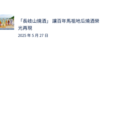
「長岐山燒酒」 讓百年馬祖地瓜燒酒榮
光再現
2025 年 5 月 27 日