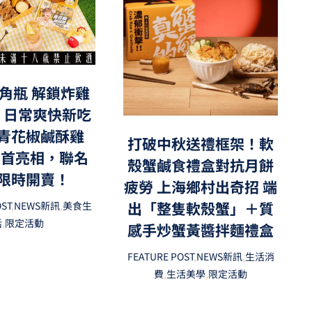
角瓶 解鎖炸雞
，日常爽快新吃
青花椒鹹酥雞
打破中秋送禮框架！軟
」首亮相，聯名
殼蟹鹹食禮盒對抗月餅
限時開賣！
疲勞 上海鄉村出奇招 端
出「整隻軟殼蟹」＋質
OST
,
NEWS新訊
,
美食生
活
,
限定活動
感手炒蟹黃醬拌麵禮盒
FEATURE POST
,
NEWS新訊
,
生活消
費
,
生活美學
,
限定活動