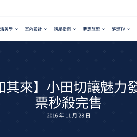
活美學
室內設計
購屋指南
夢想旅遊
夢想TV
如其來】小田切讓魅力發
票秒殺完售
2016 年 11 月 28 日