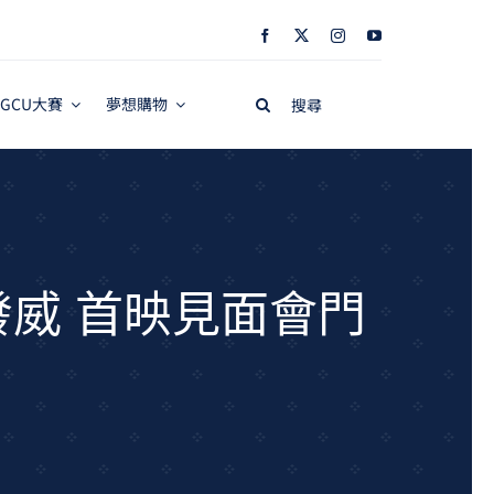
Search
GCU大賽
夢想購物
for:
威 首映見面會門