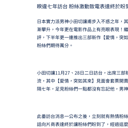
睽違七年訪台 粉絲激動致電表達終於盼
日本實力派男神小田切讓甫步入不惑之年，
漸攀升，今年更在電影作品上有亮眼表現！
評，下半年更一連推出三部新作【愛情，突如
粉絲們期待萬分。
小田切讓11月27、28日二日訪台，出席三
流，其中【愛情，突如其來】見面會套票開
隔七年，足見粉絲們一點都沒有忘記他，男
此番訪台消息一公布之後，立刻就有熱情粉
話向片商表達終於讓粉絲們盼到了，經過這