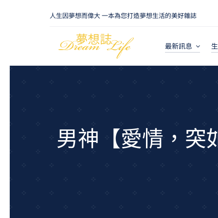
Skip
人生因夢想而偉大 一本為您打造夢想生活的美好雜誌
to
content
最新訊息
生
男神【愛情，突