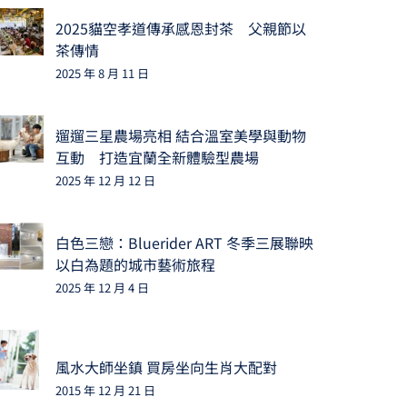
2025貓空孝道傳承感恩封茶 父親節以
茶傳情
2025 年 8 月 11 日
遛遛三星農場亮相 結合溫室美學與動物
互動 打造宜蘭全新體驗型農場
2025 年 12 月 12 日
白色三戀：Bluerider ART 冬季三展聯映
以白為題的城市藝術旅程
2025 年 12 月 4 日
風水大師坐鎮 買房坐向生肖大配對
2015 年 12 月 21 日