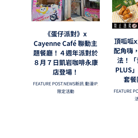
《蛋仔派對》x
頂呱呱x
Cayenne Café 聯動主
配角嗨
題餐廳！４週年派對於
法！「
８月７日凱岩咖啡永康
PLUS
店登場！
套餐
FEATURE POST
,
NEWS新訊
,
動漫IP
,
FEATURE P
限定活動