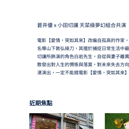
蒼井優 x 小田切讓 天菜級夢幻組合共演
電影【愛情，突如其來】改編自孤高的作家
名導山下敦弘操刀，其擅於捕捉日常生活中
切讓所飾演的角色白岩先生，自從與妻子離
散發出對人生的惆悵與落寞，對未來失去方
湛演出，一定不能錯電影【愛情，突如其來】
近期焦點