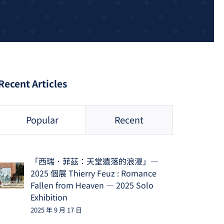
Recent Articles
Popular
Recent
「西瑞．菲茲：天堂遺落的浪漫」—
2025 個展 Thierry Feuz : Romance
Fallen from Heaven — 2025 Solo
Exhibition
2025 年 9 月 17 日