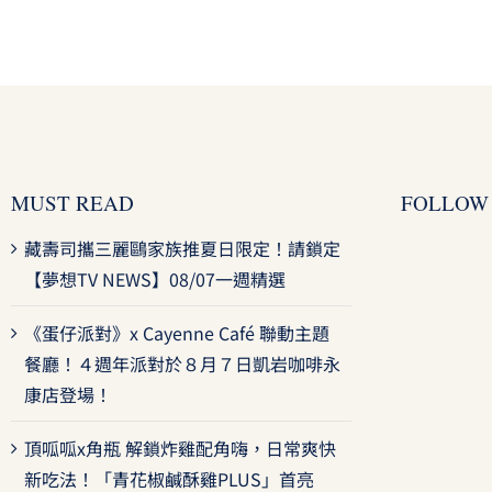
MUST READ
FOLLOW
藏壽司攜三麗鷗家族推夏日限定！請鎖定
【夢想TV NEWS】08/07一週精選
《蛋仔派對》x Cayenne Café 聯動主題
餐廳！４週年派對於８月７日凱岩咖啡永
康店登場！
頂呱呱x角瓶 解鎖炸雞配角嗨，日常爽快
新吃法！「青花椒鹹酥雞PLUS」首亮