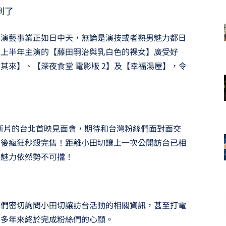
到了
其演藝事業正如日中天，無論是演技或者熟男魅力都日
繼上半年主演的【藤田嗣治與乳白色的裸女】廣受好
其來】、【深夜食堂 電影版 2】及【幸福湯屋】，令
部新片的台北首映見面會，期待和台灣粉絲們面對面交
賣後瘋狂秒殺完售！距離小田切讓上一次公開訪台已相
神魅力依然勢不可擋！
絲們密切詢問小田切讓訪台活動的相關資訊，甚至打電
麼多年來終於完成粉絲們的心願。