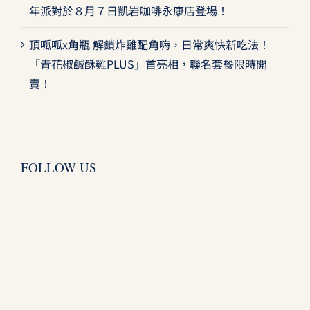
年派對於８月７日凱岩咖啡永康店登場！
頂呱呱x角瓶 解鎖炸雞配角嗨，日常爽快新吃法！
「青花椒鹹酥雞PLUS」首亮相，聯名套餐限時開
賣！
FOLLOW US