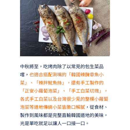
中秋將至，吃烤肉除了以常見的包生菜品
嚐
，
也適合搭配涮嘴的「韓國辣醃章魚小
菜」、「辣拌魷魚絲」，還有手工製作的
「正安小蘿蔔泡菜」、「手工白菜切塊」，
各式手工白菜以及台灣很少見的整棵小蘿蔔
泡菜等道地傳統小菜皆脆口解膩
，從食材、
製作到風味都是完整直輸韓國道地的美味，
光是單吃就足以讓人一口接一口。