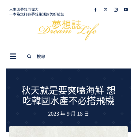
Skip
人生因夢想而偉大
一本為您打造夢想生活的美好雜誌
to
content
Search
Toggle
for:
Navigation
最新訊息
生活美學
秋天就是要爽嗑海鮮 想
吃韓國水產不必搭飛機
室內設計
2023 年 9 月 18 日
購屋指南
夢想旅遊