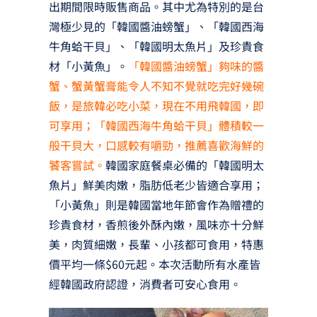
出期間限時販售商品。其中尤為特別的是台
灣極少見的「韓國醬油螃蟹」、「韓國西海
牛角蛤干貝」、「韓國明太魚片」及珍貴食
材「小黃魚」。
「韓國醬油螃蟹」夠味的醬
蟹、蟹黃蟹膏能令人不知不覺就吃完好幾碗
飯，是旅韓必吃小菜，現在不用飛韓國，即
可享用；「韓國西海牛角蛤干貝」體積較一
般干貝大，口感較有嚼勁，推薦喜歡海鮮的
饕客嘗試。
韓國家庭餐桌必備的「韓國明太
魚片」鮮美肉嫩，脂肪低老少皆適合享用；
「小黃魚」則是韓國當地年節會作為贈禮的
珍貴食材，香煎後外酥內嫩，風味亦十分鮮
美，肉質細嫩，長輩、小孩都可食用，特惠
價平均一條$60元起。本次活動所有水產皆
經韓國政府認證，消費者可安心食用。