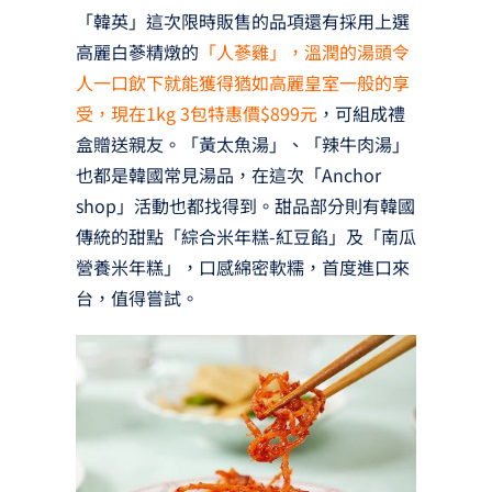
「韓英」這次限時販售的品項還有採用上選
高麗白蔘精燉的
「人蔘雞」，溫潤的湯頭令
人一口飲下就能獲得猶如高麗皇室一般的享
受，現在1kg 3包特惠價$899元
，可組成禮
盒贈送親友。「黃太魚湯」、「辣牛肉湯」
也都是韓國常見湯品，在這次「Anchor
shop」活動也都找得到。甜品部分則有韓國
傳統的甜點「綜合米年糕-紅豆餡」及「南瓜
營養米年糕」，口感綿密軟糯，首度進口來
台，值得嘗試。