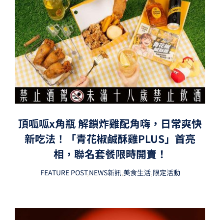
頂呱呱x角瓶 解鎖炸雞配角嗨，日常爽快
新吃法！「青花椒鹹酥雞PLUS」首亮
相，聯名套餐限時開賣！
FEATURE POST
,
NEWS新訊
,
美食生活
,
限定活動