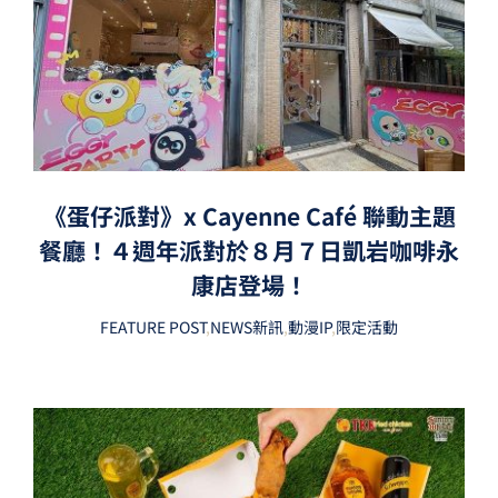
《蛋仔派對》x Cayenne Café 聯動主題
餐廳！４週年派對於８月７日凱岩咖啡永
康店登場！
FEATURE POST
,
NEWS新訊
,
動漫IP
,
限定活動