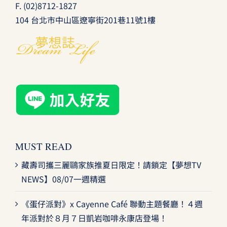
F. (02)8712-1827
104 台北市中山區遼寧街201巷11號1樓
MUST READ
藏壽司攜三麗鷗家族推夏日限定！請鎖定【夢想TV
NEWS】08/07一週精選
《蛋仔派對》x Cayenne Café 聯動主題餐廳！４週
年派對於８月７日凱岩咖啡永康店登場！