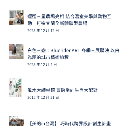
遛遛三星農場亮相 結合溫室美學與動物互
動 打造宜蘭全新體驗型農場
2025 年 12 月 12 日
白色三戀：Bluerider ART 冬季三展聯映 以白
為題的城市藝術旅程
2025 年 12 月 4 日
風水大師坐鎮 買房坐向生肖大配對
2015 年 12 月 21 日
【美的in台灣】 巧時代跨界設計創生計畫