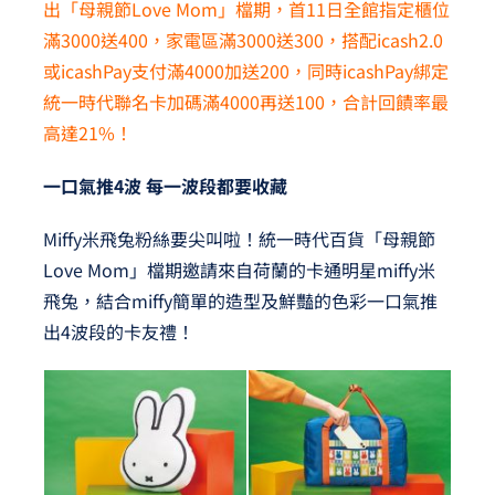
出「母親節Love Mom」檔期，首11日全館指定櫃位
滿3000送400，家電區滿3000送300，搭配icash2.0
或icashPay支付滿4000加送200，同時icashPay綁定
統一時代聯名卡加碼滿4000再送100，合計回饋率最
高達21%！
一口氣推4波 每一波段都要收藏
Miffy米飛兔粉絲要尖叫啦！統一時代百貨「母親節
Love Mom」檔期邀請來自荷蘭的卡通明星miffy米
飛兔，結合miffy簡單的造型及鮮豔的色彩一口氣推
出4波段的卡友禮！