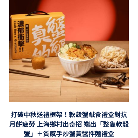
打破中秋送禮框架！軟殼蟹鹹食禮盒對抗
月餅疲勞 上海鄉村出奇招 端出「整隻軟殼
蟹」＋質感手炒蟹黃醬拌麵禮盒