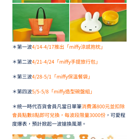
＊第一波
4/14-4/17推出「miffy涼感抱枕」
＊第二波
4/21-4/24「miffy手提旅行包」
＊第三波
4/28-5/1「miffy保溫餐袋」
＊第四波
5/5-5/8「miffy造型碗盤組」
＊統一時代百貨會員凡當日單筆
消費滿800元並扣除
會員點數8點即可兌換，每波段限量3000份
，可愛程
度爆表，預計掀起一波搶換風潮。