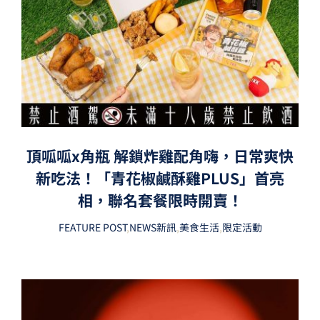
頂呱呱x角瓶 解鎖炸雞配角嗨，日常爽快
新吃法！「青花椒鹹酥雞PLUS」首亮
相，聯名套餐限時開賣！
FEATURE POST
,
NEWS新訊
,
美食生活
,
限定活動